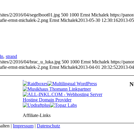
sites/2/2016/04/segelboot01.jpg
500
1000
Ernst Michalek
https://pano
afie-ernst-michalek-2.png
Ernst Michalek
2013-05-30 12:30:16
2013-05
ln
,
strand
sites/2/2016/04/brac_u_luka.jpg
500
1000
Ernst Michalek
https://pan
afie-ernst-michalek-2.png
Ernst Michalek
2013-04-01 20:32:52
2013-04
N
Affiliate-Links
alten |
Impressum
|
Datenschutz