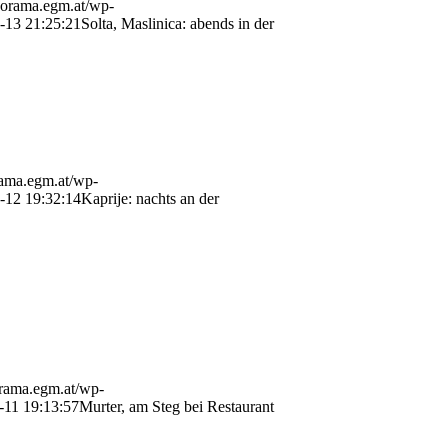
anorama.egm.at/wp-
-13 21:25:21
Solta, Maslinica: abends in der
rama.egm.at/wp-
-12 19:32:14
Kaprije: nachts an der
orama.egm.at/wp-
-11 19:13:57
Murter, am Steg bei Restaurant