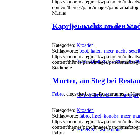
https://panorama.egm.at/wp-content/uploads/
content/themes/pano/images/panoramafotogr
Marina
Kaprije: nachts an der Sta
Tourismus & Fremdenverkehr
Kategorien:
Kroatien
Schlagworte:
boot
,
hafen
,
meer
,
nacht
,
segel
https://panorama.egm.at/wp-content/uploads/
Veranstaltungen, Events, Incent
content/themes/pano/images/panoramafotogr
Stadtmole
Murter, am Steg bei Resta
Fabro
, eines der besten Restauraunts in Mu
Immobilienmakler & Bauträger
Kategorien:
Kroatien
Schlagworte:
fabro
,
insel
,
konoba
,
meer
,
mur
https://panorama.egm.at/wp-content/uploads
content/themes/pano/images/panoramafotogr
Hotels & Gastronomie
Fabro