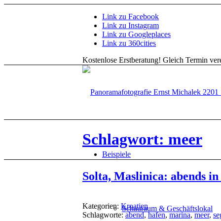
Link zu Facebook
Link zu Instagram
Link zu Googleplaces
Link zu 360cities
Kostenlose Erstberatung!
Gleich Termin vere
Schlagwort: meer
Beispiele
Solta, Maslinica: abends i
Kategorien:
Kroatien
Schauraum & Geschäftslokal
Schlagworte:
abend
,
hafen
,
marina
,
meer
,
se