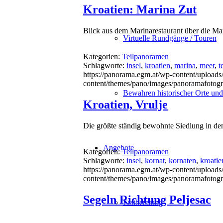
Kroatien: Marina Zut
Blick aus dem Marinarestaurant über die Ma
Virtuelle Rundgänge / Touren
Kategorien:
Teilpanoramen
Schlagworte:
insel
,
kroatien
,
marina
,
meer
,
t
https://panorama.egm.at/wp-content/uploads/
content/themes/pano/images/panoramafotogr
Bewahren historischer Orte un
Kroatien, Vrulje
Die größte ständig bewohnte Siedlung in d
Angebote
Kategorien:
Teilpanoramen
Schlagworte:
insel
,
kornat
,
kornaten
,
kroatie
https://panorama.egm.at/wp-content/uploads/
content/themes/pano/images/panoramafotogr
Segeln Richtung Peljesac
Erstberatung