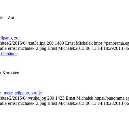
rina Zut
eilpano
,
zut
sites/2/2016/04/zut3a.jpg
200
1460
Ernst Michalek
https://panorama.e
afie-ernst-michalek-2.png
Ernst Michalek
2013-06-13 14:18:29
2013-06
d Gebäude
en Kornaten
n
,
meer
,
teilpano
,
vrulje
sites/2/2016/04/vrulje.jpg
200
1423
Ernst Michalek
https://panorama.e
afie-ernst-michalek-2.png
Ernst Michalek
2013-06-13 14:18:28
2013-06