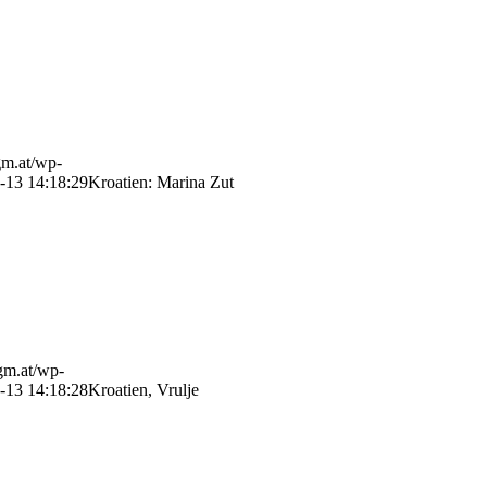
gm.at/wp-
-13 14:18:29
Kroatien: Marina Zut
gm.at/wp-
-13 14:18:28
Kroatien, Vrulje