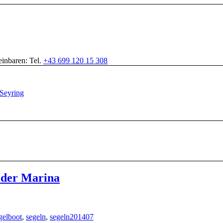
inbaren: Tel.
+43 699 120 15 308
n der Marina
gelboot
,
segeln
,
segeln201407