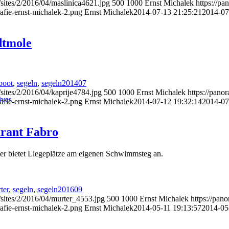
sites/2/2016/04/maslinica4621.jpg
500
1000
Ernst Michalek
https://p
afie-ernst-michalek-2.png
Ernst Michalek
2014-07-13 21:25:21
2014-07
dtmole
boot
,
segeln
,
segeln201407
sites/2/2016/04/kaprije4784.jpg
500
1000
Ernst Michalek
https://pano
ives
afie-ernst-michalek-2.png
Ernst Michalek
2014-07-12 19:32:14
2014-07
urant Fabro
rter bietet Liegeplätze am eigenen Schwimmsteg an.
ter
,
segeln
,
segeln201609
/sites/2/2016/04/murter_4553.jpg
500
1000
Ernst Michalek
https://pan
afie-ernst-michalek-2.png
Ernst Michalek
2014-05-11 19:13:57
2014-05