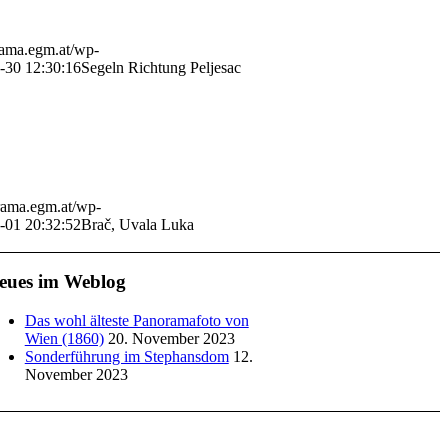
rama.egm.at/wp-
-30 12:30:16
Segeln Richtung Peljesac
orama.egm.at/wp-
-01 20:32:52
Brač, Uvala Luka
eues im Weblog
Das wohl älteste Panoramafoto von
Wien (1860)
20. November 2023
Sonderführung im Stephansdom
12.
November 2023