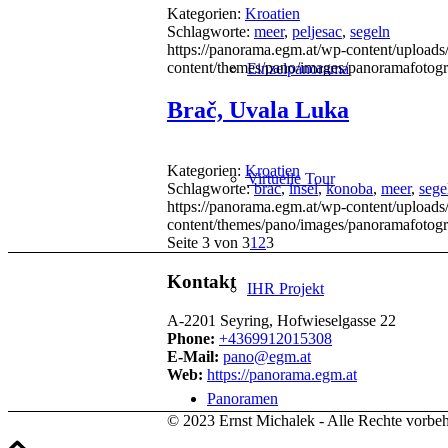
Kategorien:
Kroatien
Schlagworte:
meer
,
peljesac
,
segeln
https://panorama.egm.at/wp-content/uploads/
content/themes/pano/images/panoramafotogr
Einzelpanorama
Brač, Uvala Luka
Kategorien:
Kroatien
Virtuelle Tour
Schlagworte:
brac
,
insel
,
konoba
,
meer
,
sege
https://panorama.egm.at/wp-content/uploads/
content/themes/pano/images/panoramafotogr
Seite 3 von 3
1
2
3
Kontakt
IHR Projekt
A-2201 Seyring, Hofwieselgasse 22
Phone:
+4369912015308
E-Mail:
pano@egm.at
Web:
https://panorama.egm.at
Panoramen
© 2023 Ernst Michalek - Alle Rechte vorbeh