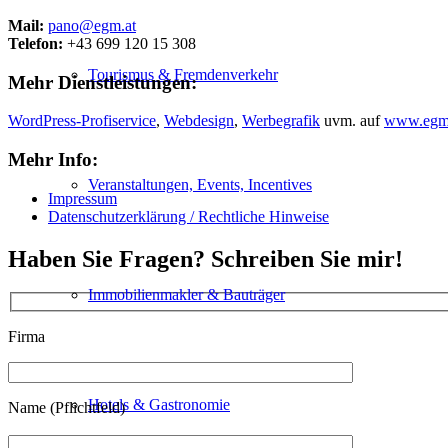
Mail:
pano@egm.at
Telefon:
+43 699 120 15 308
Tourismus & Fremdenverkehr
Mehr Dienstleistungen:
WordPress-Profiservice
,
Webdesign
,
Werbegrafik
uvm. auf
www.egm
Mehr Info:
Veranstaltungen, Events, Incentives
Impressum
Datenschutzerklärung / Rechtliche Hinweise
Haben Sie Fragen? Schreiben Sie mir!
Immobilienmakler & Bauträger
Firma
Hotels & Gastronomie
Name (Pflichtfeld)
Bitte