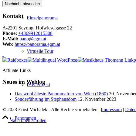
Kontakt
Einzelpanorama
A-2201 Seyring, Hofwieselgasse 22
Phone:
+4369912015308
E-Mail:
pano@egm.at
Web:
https://panorama.egm.at
Virtuelle Tour
Affiliate-Links
Neues im Weblog
IHR Projekt
Das wohl älteste Panoramafoto von Wien (1860)
20. Novembe
Sonderführung im Stephansdom
12. November 2023
© 2023 Ernst Michalek - Alle Rechte vorbehalten |
Impressum
|
Daten
Panoramen
Nach oben scrollen