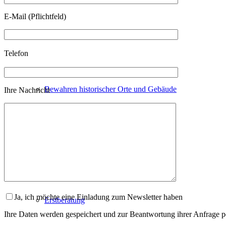
lasse
dieses
E-Mail (Pflichtfeld)
Feld
Virtuelle Rundgänge / Touren
leer.
Bitte
Telefon
lasse
dieses
Bitte
Feld
lasse
leer.
Bewahren historischer Orte und Gebäude
dieses
Ihre Nachricht
Feld
leer.
Angebote
Ja, ich möchte eine Einladung zum Newsletter haben
Erstberatung
Ihre Daten werden gespeichert und zur Beantwortung ihrer Anfrage pe