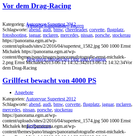
Vor dem Drag-Racing
Kategorien:
Autorevue Supertest 2012
Virtuelle Rundgänge / Touren
Schlagworte:
abend
,
audi
,
bmw
,
cheerleader
,
corvette
,
flugplatz
,
fotoshooting
,
jaguar
,
mclaren
,
mercedes
,
nissan
,
porsche
,
stockerau
https://panorama.egm.at/wp-
content/uploads/sites/2/2016/04/supertest_1582.jpg
500
1000
Ernst
Michalek
https://panorama.egm.at/wp-
content/themes/pano/images/panoramafotografie-ernst-michalek-
Bewahren historischer Orte und Gebäude
2.png
Ernst Michalek
2013-06-12 14:32:34
2013-06-12 14:32:34
Vor
dem Drag-Racing
Grillfest bewacht von 4000 PS
Angebote
Kategorien:
Autorevue Supertest 2012
Schlagworte:
abend
,
audi
,
bmw
,
corvette
,
flugplatz
,
jaguar
,
mclaren
,
mercedes
,
nissan
,
porsche
,
stockerau
https://panorama.egm.at/wp-
content/uploads/sites/2/2016/04/supertest_1574.jpg
500
1000
Ernst
Erstberatung
Michalek
https://panorama.egm.at/wp-
content/themes/pano/images/panoramafotografie-ernst-michalek-