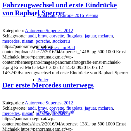
Fahrzeugwechsel und erste Eindrücke
von Raphael Sperrer
WordCamp Europe 2016 Vienna
Kategorien:
Autorevue Supertest 2012
Schlagworte:
audi
,
bmw
,
corvette
,
flugplatz
,
jaguar
,
mclaren
,
mercedes
,
nissan
,
porsche
,
stockerau
https://panorama.egm.at/wp-
TSA Fitness im Bad
content/uploads/sites/2/2016/04/supertest_1418.jpg
500
1000
Ernst
Michalek
https://panorama.egm.at/wp-
content/themes/pano/images/panoramafotografie-ernst-michalek-
2.png
Ernst Michalek
2013-06-12 14:32:09
2013-06-12
14:32:09
Fahrzeugwechsel und erste Eindrücke von Raphael Sperrer
Prater
Der erste Mercedes unterwegs
Kategorien:
Autorevue Supertest 2012
Schlagworte:
audi
,
bmw
,
corvette
,
flugplatz
,
jaguar
,
mclaren
,
Friday Nightskating
mercedes
,
nissan
,
porsche
,
stockerau
https://panorama.egm.at/wp-
content/uploads/sites/2/2016/04/supertest_1381.jpg
500
1000
Ernst
Michalek
https://panorama.egm.at/wp-