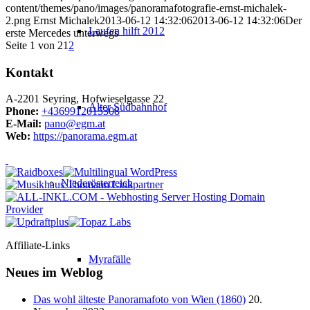
content/themes/pano/images/panoramafotografie-ernst-michalek-
2.png
Ernst Michalek
2013-06-12 14:32:06
2013-06-12 14:32:06
Der
Laufen hilft 2012
erste Mercedes unterwegs
Seite 1 von 2
1
2
Kontakt
A-2201 Seyring, Hofwieselgasse 22
Alter Südbahnhof
Phone:
+4369912015308
E-Mail:
pano@egm.at
Web:
https://panorama.egm.at
Niederösterreich
Affiliate-Links
Myrafälle
Neues im Weblog
Das wohl älteste Panoramafoto von Wien (1860)
20.