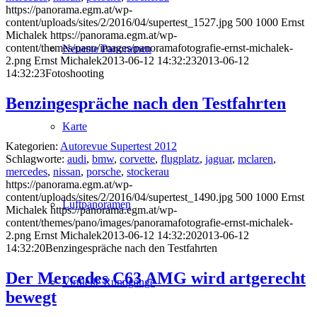
https://panorama.egm.at/wp-
content/uploads/sites/2/2016/04/supertest_1527.jpg
500
1000
Ernst
Michalek
https://panorama.egm.at/wp-
content/themes/pano/images/panoramafotografie-ernst-michalek-
Neueste Panoramen
2.png
Ernst Michalek
2013-06-12 14:32:23
2013-06-12
14:32:23
Fotoshooting
Benzingespräche nach den Testfahrten
Karte
Kategorien:
Autorevue Supertest 2012
Schlagworte:
audi
,
bmw
,
corvette
,
flugplatz
,
jaguar
,
mclaren
,
mercedes
,
nissan
,
porsche
,
stockerau
https://panorama.egm.at/wp-
content/uploads/sites/2/2016/04/supertest_1490.jpg
500
1000
Ernst
Luftpanoramen
Michalek
https://panorama.egm.at/wp-
content/themes/pano/images/panoramafotografie-ernst-michalek-
2.png
Ernst Michalek
2013-06-12 14:32:20
2013-06-12
14:32:20
Benzingespräche nach den Testfahrten
Der Mercedes C63 AMG wird artgerecht
Virtuelle Rundgänge
bewegt