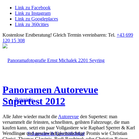
Link zu Facebook
Link zu Instagram
Link zu Googleplaces
Link zu 360cities
Kostenlose Erstberatung!
Gleich Termin vereinbaren: Tel.
+43 699
120 15 308
Panoramen Autorevue
Supertest 2012
Beispiele
Alle Jahre wieder macht die
Autorevue
den Supertest: man
versammelt die feinsten, schnellsten, geilsten Fahrzeuge, die man
kaufen kann, setzt ein paar Vollgastiere wie Raphael Sperrer & Karl
Wendlinger und geschwindigkeitssüchtige Promis wie Christian
Schauraum & Geschäftslokal
Clerici, Thomas Glavinic, Rudi Roubinek oder Christian Rainer