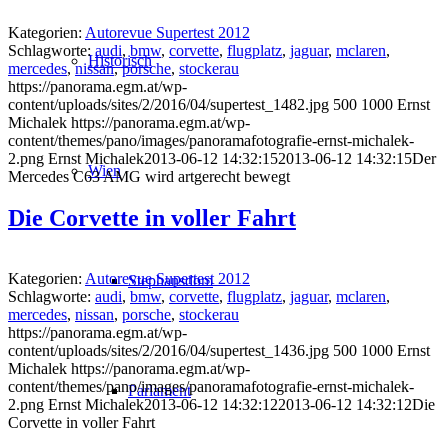
Kategorien:
Autorevue Supertest 2012
Schlagworte:
audi
,
bmw
,
corvette
,
flugplatz
,
jaguar
,
mclaren
,
Historisch
mercedes
,
nissan
,
porsche
,
stockerau
https://panorama.egm.at/wp-
content/uploads/sites/2/2016/04/supertest_1482.jpg
500
1000
Ernst
Michalek
https://panorama.egm.at/wp-
content/themes/pano/images/panoramafotografie-ernst-michalek-
2.png
Ernst Michalek
2013-06-12 14:32:15
2013-06-12 14:32:15
Der
Wien
Mercedes C63 AMG wird artgerecht bewegt
Die Corvette in voller Fahrt
Kategorien:
Autorevue Supertest 2012
Stephansdom
Schlagworte:
audi
,
bmw
,
corvette
,
flugplatz
,
jaguar
,
mclaren
,
mercedes
,
nissan
,
porsche
,
stockerau
https://panorama.egm.at/wp-
content/uploads/sites/2/2016/04/supertest_1436.jpg
500
1000
Ernst
Michalek
https://panorama.egm.at/wp-
content/themes/pano/images/panoramafotografie-ernst-michalek-
Parlament
2.png
Ernst Michalek
2013-06-12 14:32:12
2013-06-12 14:32:12
Die
Corvette in voller Fahrt