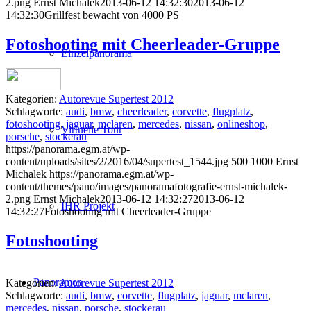
2.png
Ernst Michalek
2013-06-12 14:32:30
2013-06-12
14:32:30
Grillfest bewacht von 4000 PS
Fotoshooting mit Cheerleader-Gruppe
Einzelpanorama
Kategorien:
Autorevue Supertest 2012
Schlagworte:
audi
,
bmw
,
cheerleader
,
corvette
,
flugplatz
,
fotoshooting
,
jaguar
,
mclaren
,
mercedes
,
nissan
,
onlineshop
,
Virtuelle Tour
porsche
,
stockerau
https://panorama.egm.at/wp-
content/uploads/sites/2/2016/04/supertest_1544.jpg
500
1000
Ernst
Michalek
https://panorama.egm.at/wp-
content/themes/pano/images/panoramafotografie-ernst-michalek-
2.png
Ernst Michalek
2013-06-12 14:32:27
2013-06-12
IHR Projekt
14:32:27
Fotoshooting mit Cheerleader-Gruppe
Fotoshooting
Panoramen
Kategorien:
Autorevue Supertest 2012
Schlagworte:
audi
,
bmw
,
corvette
,
flugplatz
,
jaguar
,
mclaren
,
mercedes
,
nissan
,
porsche
,
stockerau