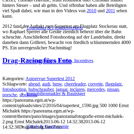
hinters Steuer – und ab gehts. Und offenbar haben alle Beteiligten
viel Spaß dabei, wie man in den Videos von
2010
und
2011
sehen
kann.
2012 fand der Auftakt zum Supertest am Flugplatz Stockerau statt,
Tourismus & Fremdenverkehr
wo Raphael Sperrer alle Geräte ziemlich beherzt über die Bahn
scheuchte. Anschließend Fotoshooting auf der Landebahn, direkt
daneben dann Grillerei, bewacht von friedlich schlummernden 4000
PS. Ein unvergesslicher Nachmittag!
Drag-Racing fürs Foto
Veranstaltungen, Events, Incentives
Kategorien:
Autorevue Supertest 2012
Schlagworte:
abend
,
audi
,
bmw
,
cheerleader
,
corvette
,
flugplatz
,
fotoshooting
,
hubschrauber
,
jaguar
,
mclaren
,
mercedes
,
nissan
,
Immobilienmakler & Bauträger
porsche
,
stockerau
https://panorama.egm.at/wp-
content/uploads/sites/2/2016/04/supertest_1590.jpg
500
1000
Ernst
Michalek
https://panorama.egm.at/wp-
content/themes/pano/images/panoramafotografie-ernst-michalek-
2.png
Ernst Michalek
2013-06-12 14:32:38
2013-06-12
Hotels & Gastronomie
14:32:38
Drag-Racing fürs Foto