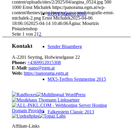
content/uploads/sites/2/2025/04/aegina_0524.jpg
500
1000
Ernst Michalek
https://panorama.egm.at/wp-
content/themes/pano/images/panoramafotografie-ernst-
ROST Masters 2016
michalek-2.png
Ernst Michalek
2025-04-06
18:06:16
2025-04-14 10:46:06
Ägina: Mourtzis
Pistazienshop
Seite 1 von 2
1
2
Kontakt
Sender Bisamberg
A-2201 Seyring, Hofwieselgasse 22
Phone:
+4369912015308
E-Mail:
pano@egm.at
Web:
https://panorama.egm.at
MX5-Treffen Semmering 2015
Falkenstein Classic 2013
Affiliate-Links