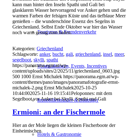
kann man hinter den Inseln Spathi und Gali bei
glasklarem Wasser hervorragend vor Anker gehen und die
warmen Farben der felsigen Küste und das tiefblaue Meer
genießen – die wunderschöne Essenz des Segelns in
Griechenland. Selbst Ende Oktober war hier das Wasser
Tourismus & Fremdenverkehr
noch warm genug zum baden.
Kategorien:
Griechenland
Schlagworte:
anker
,
bucht
,
gali
,
griechenland
,
insel
,
meer
,
segelboot
,
skylli
,
spathi
https://panorama.egm.at/wp-
Veranstaltungen, Events, Incentives
content/uploads/sites/2/2025/11/griechenland_0603.jpg
500
1000
Ernst Michalek
https://panorama.egm.at/wp-
content/themes/pano/images/panoramafotografie-ernst-
michalek-2.png
Ernst Michalek
2025-10-25
10:44:00
2025-11-16 19:15:41
Peloponnes: mit dem
Segelboot vor Anker bei Skylli, Spathi und Gali
Immobilienmakler & Bauträger
Ermioni: an der Fischermole
Hier an der Mole liegen die kleinen Fischerboote der
Einheimischen.
Hotels & Gastronomie