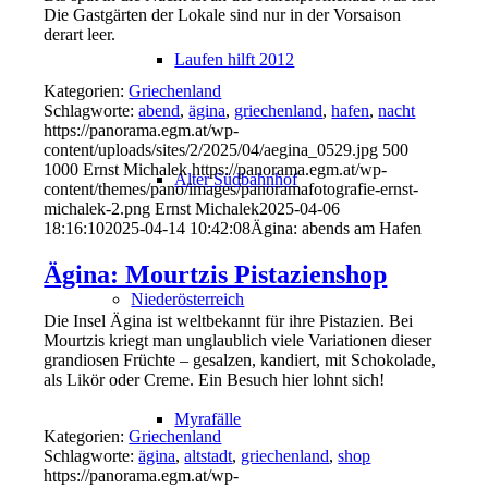
Die Gastgärten der Lokale sind nur in der Vorsaison
derart leer.
Laufen hilft 2012
Kategorien:
Griechenland
Schlagworte:
abend
,
ägina
,
griechenland
,
hafen
,
nacht
https://panorama.egm.at/wp-
content/uploads/sites/2/2025/04/aegina_0529.jpg
500
1000
Ernst Michalek
https://panorama.egm.at/wp-
Alter Südbahnhof
content/themes/pano/images/panoramafotografie-ernst-
michalek-2.png
Ernst Michalek
2025-04-06
18:16:10
2025-04-14 10:42:08
Ägina: abends am Hafen
Ägina: Mourtzis Pistazienshop
Niederösterreich
Die Insel Ägina ist weltbekannt für ihre Pistazien. Bei
Mourtzis kriegt man unglaublich viele Variationen dieser
grandiosen Früchte – gesalzen, kandiert, mit Schokolade,
als Likör oder Creme. Ein Besuch hier lohnt sich!
Myrafälle
Kategorien:
Griechenland
Schlagworte:
ägina
,
altstadt
,
griechenland
,
shop
https://panorama.egm.at/wp-