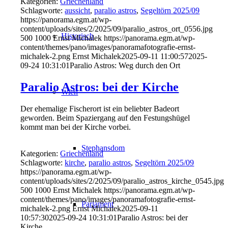
Kategorien:
Griechenland
Schlagworte:
aussicht
,
paralio astros
,
Segeltörn 2025/09
https://panorama.egm.at/wp-
content/uploads/sites/2/2025/09/paralio_astros_ort_0556.jpg
Historisch
500
1000
Ernst Michalek
https://panorama.egm.at/wp-
content/themes/pano/images/panoramafotografie-ernst-
michalek-2.png
Ernst Michalek
2025-09-11 11:00:57
2025-
09-24 10:31:01
Paralio Astros: Weg durch den Ort
Paralio Astros: bei der Kirche
Wien
Der ehemalige Fischerort ist ein beliebter Badeort
geworden. Beim Spaziergang auf den Festungshügel
kommt man bei der Kirche vorbei.
Stephansdom
Kategorien:
Griechenland
Schlagworte:
kirche
,
paralio astros
,
Segeltörn 2025/09
https://panorama.egm.at/wp-
content/uploads/sites/2/2025/09/paralio_astros_kirche_0545.jpg
500
1000
Ernst Michalek
https://panorama.egm.at/wp-
content/themes/pano/images/panoramafotografie-ernst-
Parlament
michalek-2.png
Ernst Michalek
2025-09-11
10:57:30
2025-09-24 10:31:01
Paralio Astros: bei der
Kirche