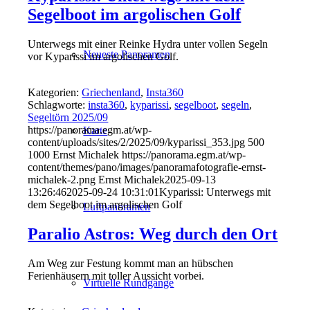
Segelboot im argolischen Golf
Unterwegs mit einer Reinke Hydra unter vollen Segeln
Neueste Panoramen
vor Kyparissi im argolischen Golf.
Kategorien:
Griechenland
,
Insta360
Schlagworte:
insta360
,
kyparissi
,
segelboot
,
segeln
,
Segeltörn 2025/09
https://panorama.egm.at/wp-
Karte
content/uploads/sites/2/2025/09/kyparissi_353.jpg
500
1000
Ernst Michalek
https://panorama.egm.at/wp-
content/themes/pano/images/panoramafotografie-ernst-
michalek-2.png
Ernst Michalek
2025-09-13
13:26:46
2025-09-24 10:31:01
Kyparissi: Unterwegs mit
dem Segelboot im argolischen Golf
Luftpanoramen
Paralio Astros: Weg durch den Ort
Am Weg zur Festung kommt man an hübschen
Ferienhäusern mit toller Aussicht vorbei.
Virtuelle Rundgänge