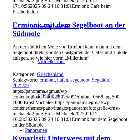
michalek-2.png
Ernst Michalek
2025-09-15
17:10:56
2025-09-24 10:31:01
Ermioni: Café beim
Fischerhafen
Ermioni: mit dem Segelboot an der
Einzelpanorama
Südmole
An der südlichen Mole von Ermioni kann man mit dem
Segelboot direkt vor den Gastgärten der Cafés und Lokale
anlegen, so wie hier vorm „Millenium“
Virtuelle Tour
Kategorien:
Griechenland
Schlagworte:
ermioni
,
hafen
,
segelboot
,
Segeltörn
2025/09
https://panorama.egm.at/wp-
IHR Projekt
content/uploads/sites/2/2025/09/ermioni_0568.jpg
500
1000
Ernst Michalek
https://panorama.egm.at/wp-
content/themes/pano/images/panoramafotografie-ernst-
michalek-2.png
Ernst Michalek
2025-09-15
16:08:33
2025-09-24 10:31:01
Ermioni: mit dem Segelboot
an der Südmole
Panoramen
Kyparissi: Unterwegs mit dem