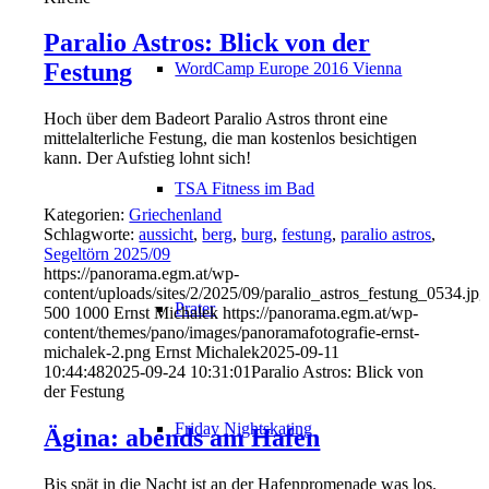
Paralio Astros: Blick von der
Festung
WordCamp Europe 2016 Vienna
Hoch über dem Badeort Paralio Astros thront eine
mittelalterliche Festung, die man kostenlos besichtigen
kann. Der Aufstieg lohnt sich!
TSA Fitness im Bad
Kategorien:
Griechenland
Schlagworte:
aussicht
,
berg
,
burg
,
festung
,
paralio astros
,
Segeltörn 2025/09
https://panorama.egm.at/wp-
content/uploads/sites/2/2025/09/paralio_astros_festung_0534.jpg
Prater
500
1000
Ernst Michalek
https://panorama.egm.at/wp-
content/themes/pano/images/panoramafotografie-ernst-
michalek-2.png
Ernst Michalek
2025-09-11
10:44:48
2025-09-24 10:31:01
Paralio Astros: Blick von
der Festung
Friday Nightskating
Ägina: abends am Hafen
Bis spät in die Nacht ist an der Hafenpromenade was los.