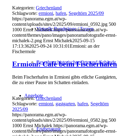
Kategorien:
Griechenland
Schlagworte:
ermioni
,
hafen
,
Segeltörn 2025/09
https://panorama.egm.at/wp-
content/uploads/sites/2/2025/09/ermioni_0592.jpg
500
Virtuelle Rundgänge / Touren
1000
Ernst Michalek
https://panorama.egm.at/wp-
content/themes/pano/images/panoramafotografie-ernst-
michalek-2.png
Ernst Michalek
2025-09-15
17:13:36
2025-09-24 10:31:01
Ermioni: an der
Fischermole
Bewahren historischer Orte und Gebäude
Ermioni: Café beim Fischerhafen
Beim Fischerhafen in Ermioni gibts etliche Gastgärten,
die zu einer Pause im Schatten einladen.
Angebote
Kategorien:
Griechenland
Schlagworte:
ermioni
,
gastgarten
,
hafen
,
Segeltörn
2025/09
https://panorama.egm.at/wp-
content/uploads/sites/2/2025/09/ermioni_0582.jpg
500
1000
Ernst Michalek
https://panorama.egm.at/wp-
Erstberatung
content/themes/pano/images/panoramafotografie-ernst-