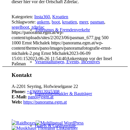
dieser hier vor der Ortschaft Ždrelac.
Kategorien:
Insta360
,
Kroatien
Schlagworte:
ankern
,
boot
,
kroatien
,
meer
,
pasman
,
segelboot
,
zdrelac
Tourismus & Fremdenverkehr
https://panorama.egm.at/wp-
content/uploads/sites/2/2023/06/pasman_677.jpg
500
1000
Ernst Michalek
https://panorama.egm.at/wp-
content/themes/pano/images/panoramafotografie-ernst-
michalek-2.png
Ernst Michalek
2023-06-09
15:01:15
2023-06-26 11:54:40
Ankerstopp vor der Insel
Veranstaltungen, Events, Incentives
Pašman
Kontakt
A-2201 Seyring, Hofwieselgasse 22
Phone:
+4369912015308
Immobilienmakler & Bauträger
E-Mail:
pano@egm.at
Web:
https://panorama.egm.at
Hotels & Gastronomie