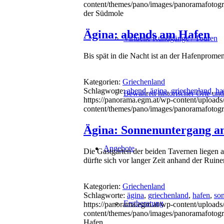
content/themes/pano/images/panoramafotogr
der Südmole
Ägina: abends am Hafen
Virtuelle Rundgänge / Touren
Bis spät in die Nacht ist an der Hafenpromen
Kategorien:
Griechenland
Schlagworte:
abend
,
ägina
,
griechenland
,
ha
Bewahren historischer Orte un
https://panorama.egm.at/wp-content/uploads
content/themes/pano/images/panoramafotogr
Ägina: Sonnenuntergang a
Angebote
Die Gastgärten der beiden Tavernen liegen
dürfte sich vor langer Zeit anhand der Rui
Kategorien:
Griechenland
Schlagworte:
ägina
,
griechenland
,
hafen
,
so
Erstberatung
https://panorama.egm.at/wp-content/uploads
content/themes/pano/images/panoramafotogr
Hafen