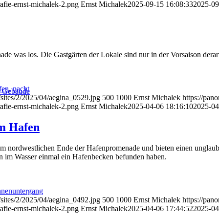
afie-ernst-michalek-2.png
Ernst Michalek
2025-09-15 16:08:33
2025-09
ade was los. Die Gastgärten der Lokale sind nur in der Vorsaison derart
fen
,
nacht
d Gebäude
/sites/2/2025/04/aegina_0529.jpg
500
1000
Ernst Michalek
https://pan
afie-ernst-michalek-2.png
Ernst Michalek
2025-04-06 18:16:10
2025-04
m Hafen
 am nordwestlichen Ende der Hafenpromenade und bieten einen unglaub
nen im Wasser einmal ein Hafenbecken befunden haben.
nnenuntergang
/sites/2/2025/04/aegina_0492.jpg
500
1000
Ernst Michalek
https://pan
afie-ernst-michalek-2.png
Ernst Michalek
2025-04-06 17:44:52
2025-04