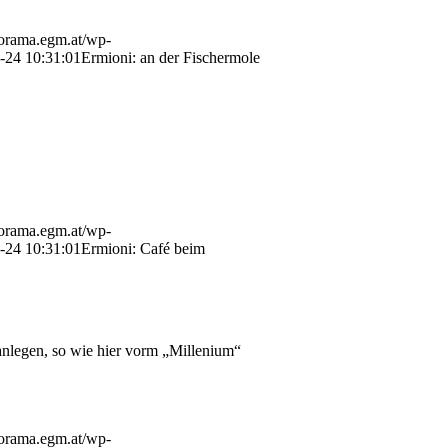
norama.egm.at/wp-
-24 10:31:01
Ermioni: an der Fischermole
norama.egm.at/wp-
-24 10:31:01
Ermioni: Café beim
anlegen, so wie hier vorm „Millenium“
norama.egm.at/wp-