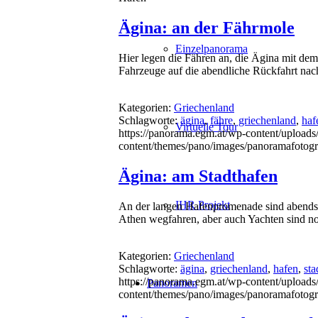
Ägina: an der Fährmole
Einzelpanorama
Hier legen die Fähren an, die Ägina mit de
Fahrzeuge auf die abendliche Rückfahrt nac
Kategorien:
Griechenland
Schlagworte:
ägina
,
fähre
,
griechenland
,
haf
Virtuelle Tour
https://panorama.egm.at/wp-content/uploads
content/themes/pano/images/panoramafotogr
Ägina: am Stadthafen
IHR Projekt
An der langen Hafenpromenade sind abends nu
Athen wegfahren, aber auch Yachten sind no
Kategorien:
Griechenland
Schlagworte:
ägina
,
griechenland
,
hafen
,
sta
https://panorama.egm.at/wp-content/uploads
Panoramen
content/themes/pano/images/panoramafotogr