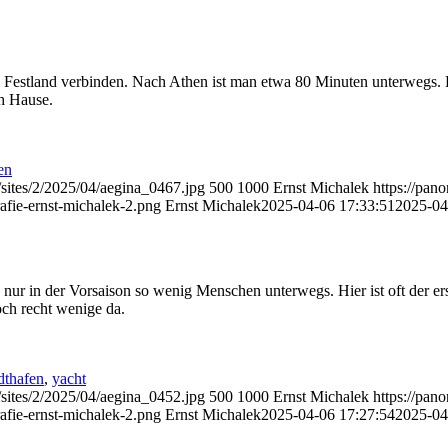
m Festland verbinden. Nach Athen ist man etwa 80 Minuten unterwegs. 
h Hause.
en
/sites/2/2025/04/aegina_0467.jpg
500
1000
Ernst Michalek
https://pan
afie-ernst-michalek-2.png
Ernst Michalek
2025-04-06 17:33:51
2025-04
r in der Vorsaison so wenig Menschen unterwegs. Hier ist oft der erst
ch recht wenige da.
dthafen
,
yacht
/sites/2/2025/04/aegina_0452.jpg
500
1000
Ernst Michalek
https://pan
afie-ernst-michalek-2.png
Ernst Michalek
2025-04-06 17:27:54
2025-04