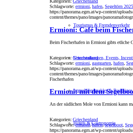
Kategorien:
Griechenland
Schlagworte:
ermioni
,
hafen
,
Segeltörn 202
https://panorama.egm.at/wp-content/uploads
content/themes/pano/images/panoramafotogr
Tourismus & Fremdenverkehr
Ermioni: Café beim Fische
Beim Fischerhafen in Ermioni gibts etliche G
Kategorien:
Griechenland
Veranstaltungen, Events, Incent
Schlagworte:
ermioni
,
gastgarten
,
hafen
,
Seg
https://panorama.egm.at/wp-content/uploads
content/themes/pano/images/panoramafotogr
Fischerhafen
Ermioni: mit dem Segelboo
Immobilienmakler & Bauträger
An der südlichen Mole von Ermioni kann man
Kategorien:
Griechenland
Hotels & Gastronomie
Schlagworte:
ermioni
,
hafen
,
segelboot
,
Seg
https://panorama.egm.at/wp-content/uploads