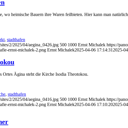
en
e, wo heimische Bauern ihre Waren feilbieten. Hier kann man natürlich
rkt
,
stadthafen
/sites/2/2025/04/aegina_0426.jpg
500
1000
Ernst Michalek
https://pan
afie-ernst-michalek-2.png
Ernst Michalek
2025-04-06 17:14:31
2025-04
tokou
 Ortes Ägina steht die Kirche Isodia Theotokou.
che
,
stadthafen
/sites/2/2025/04/aegina_0416.jpg
500
1000
Ernst Michalek
https://pan
afie-ernst-michalek-2.png
Ernst Michalek
2025-04-06 17:10:20
2025-04
her