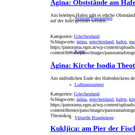
Ägina: Obststände am Haf
Am belebten Hafen gibt es etliche Obstständ
Neueste Panoramen
auf der Insel geerntet werden.
Kategorien:
Griechenland
Schlagworte:
ägina
,
griechenland
,
hafen
,
ma
https://panorama.egm.at/wp-content/uploads
Karte
content/themes/pano/images/panoramafotogr
Ägina: Kirche Isodia Theo
Am südöstlichen Ende des Hafenbeckens des
Luftpanoramen
Kategorien:
Griechenland
Schlagworte:
ägina
,
griechenland
,
hafen
,
kir
https://panorama.egm.at/wp-content/uploads
content/themes/pano/images/panoramafotogr
Theotokou
Virtuelle Rundgänge
Kukljica: am Pier der Fisc