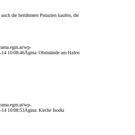
 auch die berühmten Pistazien kaufen, die
orama.egm.at/wp-
-14 10:08:46
Ägina: Obststände am Hafen
orama.egm.at/wp-
-14 10:08:53
Ägina: Kirche Isodia