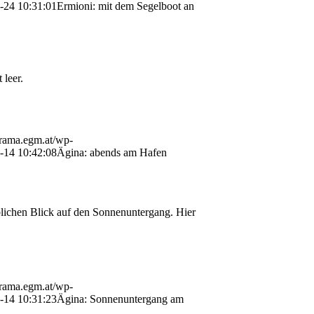
-24 10:31:01
Ermioni: mit dem Segelboot an
 leer.
orama.egm.at/wp-
-14 10:42:08
Ägina: abends am Hafen
lichen Blick auf den Sonnenuntergang. Hier
orama.egm.at/wp-
-14 10:31:23
Ägina: Sonnenuntergang am