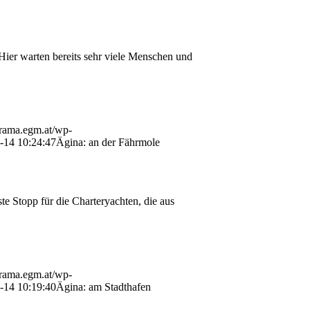
Hier warten bereits sehr viele Menschen und
orama.egm.at/wp-
-14 10:24:47
Ägina: an der Fährmole
e Stopp für die Charteryachten, die aus
orama.egm.at/wp-
-14 10:19:40
Ägina: am Stadthafen