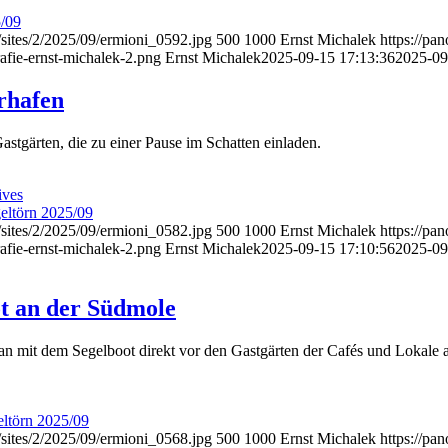
5/09
/sites/2/2025/09/ermioni_0592.jpg
500
1000
Ernst Michalek
https://pa
afie-ernst-michalek-2.png
Ernst Michalek
2025-09-15 17:13:36
2025-09
rhafen
astgärten, die zu einer Pause im Schatten einladen.
ives
eltörn 2025/09
/sites/2/2025/09/ermioni_0582.jpg
500
1000
Ernst Michalek
https://pa
afie-ernst-michalek-2.png
Ernst Michalek
2025-09-15 17:10:56
2025-09
t an der Südmole
 mit dem Segelboot direkt vor den Gastgärten der Cafés und Lokale 
eltörn 2025/09
/sites/2/2025/09/ermioni_0568.jpg
500
1000
Ernst Michalek
https://pa