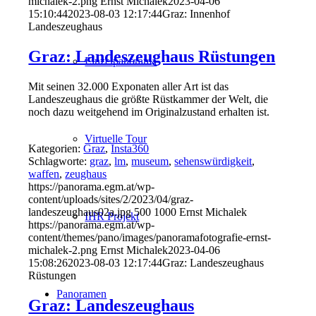
michalek-2.png
Ernst Michalek
2023-04-06
15:10:44
2023-08-03 12:17:44
Graz: Innenhof
Landeszeughaus
Graz: Landeszeughaus Rüstungen
Einzelpanorama
Mit seinen 32.000 Exponaten aller Art ist das
Landeszeughaus die größte Rüstkammer der Welt, die
noch dazu weitgehend im Originalzustand erhalten ist.
Virtuelle Tour
Kategorien:
Graz
,
Insta360
Schlagworte:
graz
,
lm
,
museum
,
sehenswürdigkeit
,
waffen
,
zeughaus
https://panorama.egm.at/wp-
content/uploads/sites/2/2023/04/graz-
landeszeughaus02a.jpg
500
1000
Ernst Michalek
IHR Projekt
https://panorama.egm.at/wp-
content/themes/pano/images/panoramafotografie-ernst-
michalek-2.png
Ernst Michalek
2023-04-06
15:08:26
2023-08-03 12:17:44
Graz: Landeszeughaus
Rüstungen
Panoramen
Graz: Landeszeughaus