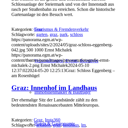
Schlossanlage der Steiermark und von der Innenstadt aus
rasch per Straßenbahn zu erreichen. Schon die historische
Gartenanlage ist den Besuch wert.
Kategorien:
Graz
Tourismus & Fremdenverkehr
Schlagworte:
garten
,
graz
,
park
,
schloss
https://panorama.egm.at/wp-
content/uploads/sites/2/2024/05/graz-schloss-eggenberg-
042.jpg
500
1000
Ernst Michalek
https://panorama.egm.at/wp-
content/themes/pano/images/panoramafotografie-ernst-
Veranstaltungen, Events, Incentives
michalek-2.png
Ernst Michalek
2024-05-10
12:37:02
2024-05-20 12:25:13
Graz: Schloss Eggenberg –
am Rosenhügel
Graz: Innenhof im Landhaus
Immobilienmakler & Bauträger
Der ehemalige Sitz der Landstände zählt zu den
bedeutendsten Renaissancebauten Mitteleuropas.
Kategorien:
Graz
,
Insta360
Hotels & Gastronomie
Schlagworte:
arkaden
,
graz
,
landhaus
,
lm
,