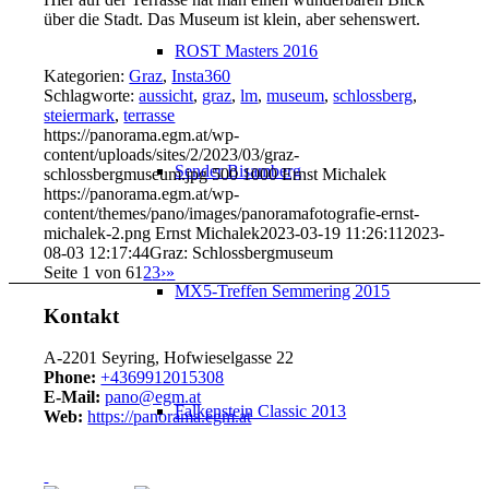
über die Stadt. Das Museum ist klein, aber sehenswert.
ROST Masters 2016
Kategorien:
Graz
,
Insta360
Schlagworte:
aussicht
,
graz
,
lm
,
museum
,
schlossberg
,
steiermark
,
terrasse
https://panorama.egm.at/wp-
content/uploads/sites/2/2023/03/graz-
Sender Bisamberg
schlossbergmuseum.jpg
500
1000
Ernst Michalek
https://panorama.egm.at/wp-
content/themes/pano/images/panoramafotografie-ernst-
michalek-2.png
Ernst Michalek
2023-03-19 11:26:11
2023-
08-03 12:17:44
Graz: Schlossbergmuseum
Seite 1 von 6
1
2
3
›
»
MX5-Treffen Semmering 2015
Kontakt
A-2201 Seyring, Hofwieselgasse 22
Phone:
+4369912015308
E-Mail:
pano@egm.at
Falkenstein Classic 2013
Web:
https://panorama.egm.at