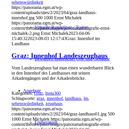
sehenswürdigkeit
https://panorama.egm.at/wp-
content/uploads/sites/2/2023/04/graz-landhaus-
innenhof.jpg
500
1000
Ernst Michalek
https://panorama.egm.at/wp-
Virtuelle Rundgänge / Touren
content/themes/pano/images/panoramafotografie-ernst-
michalek-2.png
Ernst Michalek
2023-04-06
15:40:32
2023-08-03 12:17:43
Graz: Innenhof im
Landhaus
Graz: Innenhof Landeszeughaus
Bewahren historischer Orte und Gebäude
Vom Landeszeughaus hat man einen wunderbaren Blick
in den Innenhof des Landhauses mit seinen
Arkadengängen und der Arkadenbrücke.
Angebote
Kategorien:
Graz
,
Insta360
Schlagworte:
graz
,
innenhof
,
landhaus
,
lm
,
sehenswürdigkeit
,
zeughaus
https://panorama.egm.at/wp-
content/uploads/sites/2/2023/04/graz-landhaus01.jpg
500
1000
Ernst Michalek
https://panorama.egm.at/wp-
Erstberatung
content/themes/pano/images/panoramafotografie-ernst-