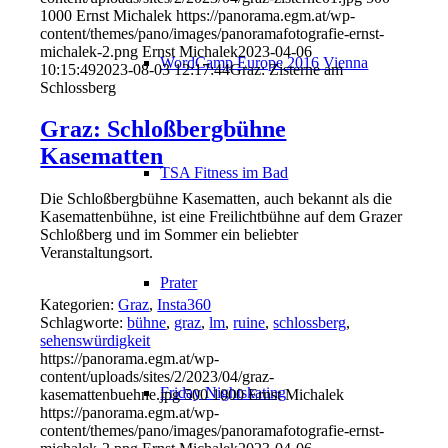
1000
Ernst Michalek
https://panorama.egm.at/wp-
content/themes/pano/images/panoramafotografie-ernst-
michalek-2.png
Ernst Michalek
2023-04-06
WordCamp Europe 2016 Vienna
10:15:49
2023-08-03 12:17:44
Graz: Zisterne am
Schlossberg
Graz: Schloßbergbühne
Kasematten
TSA Fitness im Bad
Die Schloßbergbühne Kasematten, auch bekannt als die
Kasemattenbühne, ist eine Freilichtbühne auf dem Grazer
Schloßberg und im Sommer ein beliebter
Veranstaltungsort.
Prater
Kategorien:
Graz
,
Insta360
Schlagworte:
bühne
,
graz
,
lm
,
ruine
,
schlossberg
,
sehenswürdigkeit
https://panorama.egm.at/wp-
content/uploads/sites/2/2023/04/graz-
Friday Nightskating
kasemattenbuehne.jpg
500
1000
Ernst Michalek
https://panorama.egm.at/wp-
content/themes/pano/images/panoramafotografie-ernst-