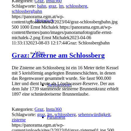
Kategorien:
Graz
,
Insta360
Schlagworte:
bahn
,
graz
,
lm
,
schlossberg
,
schlossbergbahn
https://panorama.egm.at/wp-
Historisch
content/uploads/sites/2/2023/04/graz-schlossbergbahn.jpg
500
1000
Ernst Michalek
https://panorama.egm.at/wp-
content/themes/pano/images/panoramafotografie-ernst-
michalek-2.png
Ernst Michalek
2023-04-06
11:33:13
2023-08-03 12:17:44
Graz: Schlossbergbahn
Wien
Graz: Zisterne am Schlossberg
Die Zisterne am Schlossberg ist ein 16 Meter tiefer Kessel
mit 5 kreisförmig angelegten Brunneschächten, in denen
das Regenwasser gesammelt wurde. Sie fasst 900.000
Liter und dient heute als Löschwasser-Reserve. Der aus
Stephansdom
dem Jahr 1739 stammende steinerne Brunnenkranz erhielt
1897 eine schmiedeeiserne Brunnenlaube.
Kategorien:
Graz
,
Insta360
Schlagworte:
graz
,
lm
,
schlossberg
,
sehenswürdigkeit
,
Parlament
zisterne
https://panorama.egm.at/wp-
content/uploads/sites/2/2023/04/graz-zisterne01.jpg
500