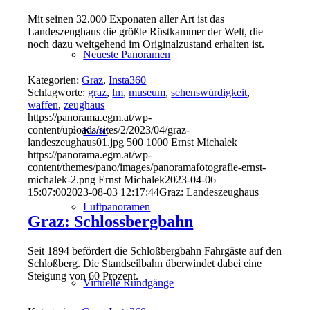
Mit seinen 32.000 Exponaten aller Art ist das
Landeszeughaus die größte Rüstkammer der Welt, die
noch dazu weitgehend im Originalzustand erhalten ist.
Neueste Panoramen
Kategorien:
Graz
,
Insta360
Schlagworte:
graz
,
lm
,
museum
,
sehenswürdigkeit
,
waffen
,
zeughaus
https://panorama.egm.at/wp-
content/uploads/sites/2/2023/04/graz-
Karte
landeszeughaus01.jpg
500
1000
Ernst Michalek
https://panorama.egm.at/wp-
content/themes/pano/images/panoramafotografie-ernst-
michalek-2.png
Ernst Michalek
2023-04-06
15:07:00
2023-08-03 12:17:44
Graz: Landeszeughaus
Luftpanoramen
Graz: Schlossbergbahn
Seit 1894 befördert die Schloßbergbahn Fahrgäste auf den
Schloßberg. Die Standseilbahn überwindet dabei eine
Steigung von 60 Prozent.
Virtuelle Rundgänge