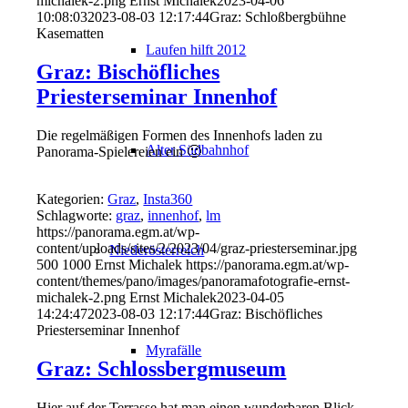
michalek-2.png
Ernst Michalek
2023-04-06
10:08:03
2023-08-03 12:17:44
Graz: Schloßbergbühne
Kasematten
Laufen hilft 2012
Graz: Bischöfliches
Priesterseminar Innenhof
Die regelmäßigen Formen des Innenhofs laden zu
Alter Südbahnhof
Panorama-Spielereien ein 🙂
Kategorien:
Graz
,
Insta360
Schlagworte:
graz
,
innenhof
,
lm
https://panorama.egm.at/wp-
content/uploads/sites/2/2023/04/graz-priesterseminar.jpg
Niederösterreich
500
1000
Ernst Michalek
https://panorama.egm.at/wp-
content/themes/pano/images/panoramafotografie-ernst-
michalek-2.png
Ernst Michalek
2023-04-05
14:24:47
2023-08-03 12:17:44
Graz: Bischöfliches
Priesterseminar Innenhof
Myrafälle
Graz: Schlossbergmuseum
Hier auf der Terrasse hat man einen wunderbaren Blick