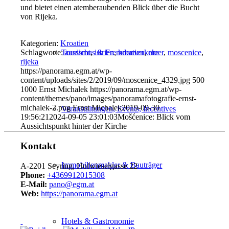
und bietet einen atemberaubenden Blick über die Bucht
von Rijeka.
Kategorien:
Kroatien
Schlagworte:
aussicht
,
istrien
,
kroatien
,
meer
,
moscenice
,
Tourismus & Fremdenverkehr
rijeka
https://panorama.egm.at/wp-
content/uploads/sites/2/2019/09/moscenice_4329.jpg
500
1000
Ernst Michalek
https://panorama.egm.at/wp-
content/themes/pano/images/panoramafotografie-ernst-
michalek-2.png
Ernst Michalek
2019-09-30
Veranstaltungen, Events, Incentives
19:56:21
2024-09-05 23:01:03
Mošćenice: Blick vom
Aussichtspunkt hinter der Kirche
Kontakt
Immobilienmakler & Bauträger
A-2201 Seyring, Hofwieselgasse 22
Phone:
+4369912015308
E-Mail:
pano@egm.at
Web:
https://panorama.egm.at
Hotels & Gastronomie