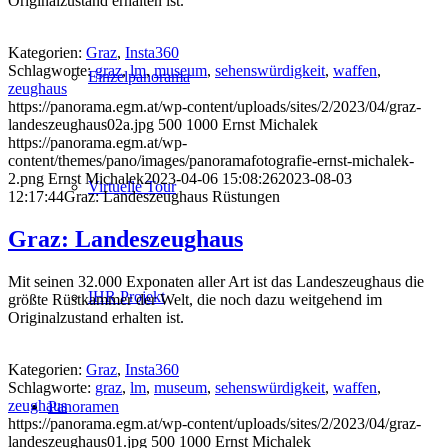
Originalzustand erhalten ist.
Kategorien:
Graz
,
Insta360
Schlagworte:
graz
,
lm
,
museum
,
sehenswürdigkeit
,
waffen
,
Einzelpanorama
zeughaus
https://panorama.egm.at/wp-content/uploads/sites/2/2023/04/graz-
landeszeughaus02a.jpg
500
1000
Ernst Michalek
https://panorama.egm.at/wp-
content/themes/pano/images/panoramafotografie-ernst-michalek-
2.png
Ernst Michalek
2023-04-06 15:08:26
2023-08-03
Virtuelle Tour
12:17:44
Graz: Landeszeughaus Rüstungen
Graz: Landeszeughaus
Mit seinen 32.000 Exponaten aller Art ist das Landeszeughaus die
IHR Projekt
größte Rüstkammer der Welt, die noch dazu weitgehend im
Originalzustand erhalten ist.
Kategorien:
Graz
,
Insta360
Schlagworte:
graz
,
lm
,
museum
,
sehenswürdigkeit
,
waffen
,
zeughaus
Panoramen
https://panorama.egm.at/wp-content/uploads/sites/2/2023/04/graz-
landeszeughaus01.jpg
500
1000
Ernst Michalek