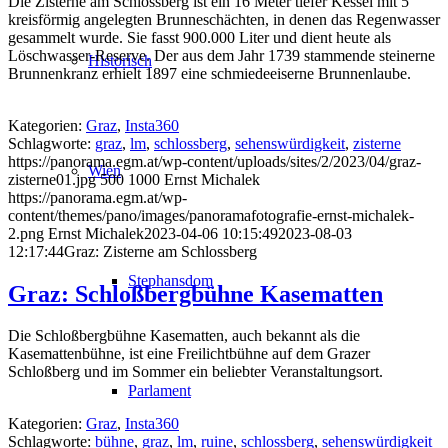
Die Zisterne am Schlossberg ist ein 16 Meter tiefer Kessel mit 5
kreisförmig angelegten Brunneschächten, in denen das Regenwasser
gesammelt wurde. Sie fasst 900.000 Liter und dient heute als
Löschwasser-Reserve. Der aus dem Jahr 1739 stammende steinerne
Historisch
Brunnenkranz erhielt 1897 eine schmiedeeiserne Brunnenlaube.
Kategorien:
Graz
,
Insta360
Schlagworte:
graz
,
lm
,
schlossberg
,
sehenswürdigkeit
,
zisterne
https://panorama.egm.at/wp-content/uploads/sites/2/2023/04/graz-
Wien
zisterne01.jpg
500
1000
Ernst Michalek
https://panorama.egm.at/wp-
content/themes/pano/images/panoramafotografie-ernst-michalek-
2.png
Ernst Michalek
2023-04-06 10:15:49
2023-08-03
12:17:44
Graz: Zisterne am Schlossberg
Stephansdom
Graz: Schloßbergbühne Kasematten
Die Schloßbergbühne Kasematten, auch bekannt als die
Kasemattenbühne, ist eine Freilichtbühne auf dem Grazer
Schloßberg und im Sommer ein beliebter Veranstaltungsort.
Parlament
Kategorien:
Graz
,
Insta360
Schlagworte:
bühne
,
graz
,
lm
,
ruine
,
schlossberg
,
sehenswürdigkeit