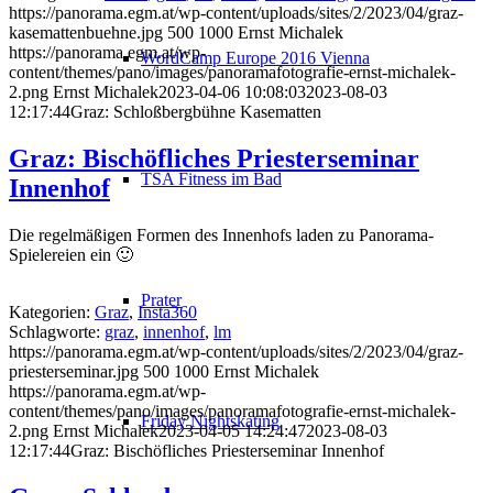
https://panorama.egm.at/wp-content/uploads/sites/2/2023/04/graz-
kasemattenbuehne.jpg
500
1000
Ernst Michalek
https://panorama.egm.at/wp-
WordCamp Europe 2016 Vienna
content/themes/pano/images/panoramafotografie-ernst-michalek-
2.png
Ernst Michalek
2023-04-06 10:08:03
2023-08-03
12:17:44
Graz: Schloßbergbühne Kasematten
Graz: Bischöfliches Priesterseminar
TSA Fitness im Bad
Innenhof
Die regelmäßigen Formen des Innenhofs laden zu Panorama-
Spielereien ein 🙂
Prater
Kategorien:
Graz
,
Insta360
Schlagworte:
graz
,
innenhof
,
lm
https://panorama.egm.at/wp-content/uploads/sites/2/2023/04/graz-
priesterseminar.jpg
500
1000
Ernst Michalek
https://panorama.egm.at/wp-
content/themes/pano/images/panoramafotografie-ernst-michalek-
Friday Nightskating
2.png
Ernst Michalek
2023-04-05 14:24:47
2023-08-03
12:17:44
Graz: Bischöfliches Priesterseminar Innenhof