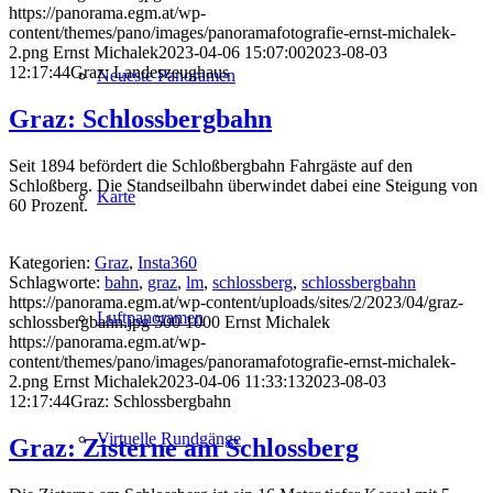
https://panorama.egm.at/wp-
content/themes/pano/images/panoramafotografie-ernst-michalek-
2.png
Ernst Michalek
2023-04-06 15:07:00
2023-08-03
12:17:44
Graz: Landeszeughaus
Neueste Panoramen
Graz: Schlossbergbahn
Seit 1894 befördert die Schloßbergbahn Fahrgäste auf den
Schloßberg. Die Standseilbahn überwindet dabei eine Steigung von
Karte
60 Prozent.
Kategorien:
Graz
,
Insta360
Schlagworte:
bahn
,
graz
,
lm
,
schlossberg
,
schlossbergbahn
https://panorama.egm.at/wp-content/uploads/sites/2/2023/04/graz-
Luftpanoramen
schlossbergbahn.jpg
500
1000
Ernst Michalek
https://panorama.egm.at/wp-
content/themes/pano/images/panoramafotografie-ernst-michalek-
2.png
Ernst Michalek
2023-04-06 11:33:13
2023-08-03
12:17:44
Graz: Schlossbergbahn
Virtuelle Rundgänge
Graz: Zisterne am Schlossberg