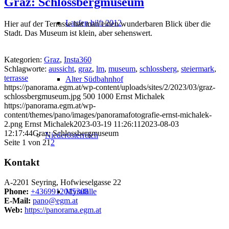
Graz: Schlossbergmuseum
Laufen hilft 2012
Hier auf der Terrasse hat man einen wunderbaren Blick über die
Stadt. Das Museum ist klein, aber sehenswert.
Kategorien:
Graz
,
Insta360
Schlagworte:
aussicht
,
graz
,
lm
,
museum
,
schlossberg
,
steiermark
,
terrasse
Alter Südbahnhof
https://panorama.egm.at/wp-content/uploads/sites/2/2023/03/graz-
schlossbergmuseum.jpg
500
1000
Ernst Michalek
https://panorama.egm.at/wp-
content/themes/pano/images/panoramafotografie-ernst-michalek-
2.png
Ernst Michalek
2023-03-19 11:26:11
2023-08-03
12:17:44
Graz: Schlossbergmuseum
Niederösterreich
Seite 1 von 2
1
2
Kontakt
A-2201 Seyring, Hofwieselgasse 22
Phone:
+4369912015308
Myrafälle
E-Mail:
pano@egm.at
Web:
https://panorama.egm.at