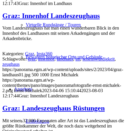
12:17:43
Graz: Innenhof im Landhaus
Graz: Innenhof Landeszeughaus
Virtuelle Rundgänge / Touren
Vom Landeszeughaus hat man einen wunderbaren Blick in den
Innenhof des Landhauses mit seinen Arkadengängen und der
Arkadenbrücke.
Kategorien:
Graz
,
Insta360
Bewahren historischer Orte und Gebäude
Schlagworte:
graz
,
innenhof
,
landhaus
,
lm
,
sehenswürdigkeit
,
zeughaus
https://panorama.egm.at/wp-content/uploads/sites/2/2023/04/graz-
landhaus01.jpg
500
1000
Ernst Michalek
https://panorama.egm.at/wp-
content/themes/pano/images/panoramafotografie-ernst-michalek-
Angebote
2.png
Ernst Michalek
2023-04-06 15:10:44
2023-08-03
12:17:44
Graz: Innenhof Landeszeughaus
Graz: Landeszeughaus Rüstungen
Mit seinen 32.000 Exponaten aller Art ist das Landeszeughaus die
Erstberatung
größte Rüstkammer der Welt, die noch dazu weitgehend im