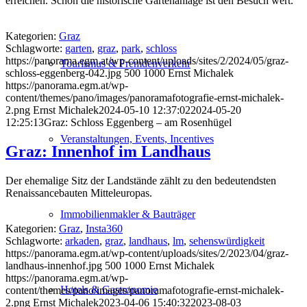
erreichen. Schon die historische Gartenanlage ist den Besuch wert.
Kategorien:
Graz
Schlagworte:
garten
,
graz
,
park
,
schloss
https://panorama.egm.at/wp-content/uploads/sites/2/2024/05/graz-
Tourismus & Fremdenverkehr
schloss-eggenberg-042.jpg
500
1000
Ernst Michalek
https://panorama.egm.at/wp-
content/themes/pano/images/panoramafotografie-ernst-michalek-
2.png
Ernst Michalek
2024-05-10 12:37:02
2024-05-20
12:25:13
Graz: Schloss Eggenberg – am Rosenhügel
Veranstaltungen, Events, Incentives
Graz: Innenhof im Landhaus
Der ehemalige Sitz der Landstände zählt zu den bedeutendsten
Renaissancebauten Mitteleuropas.
Immobilienmakler & Bauträger
Kategorien:
Graz
,
Insta360
Schlagworte:
arkaden
,
graz
,
landhaus
,
lm
,
sehenswürdigkeit
https://panorama.egm.at/wp-content/uploads/sites/2/2023/04/graz-
landhaus-innenhof.jpg
500
1000
Ernst Michalek
https://panorama.egm.at/wp-
Hotels & Gastronomie
content/themes/pano/images/panoramafotografie-ernst-michalek-
2.png
Ernst Michalek
2023-04-06 15:40:32
2023-08-03