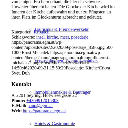
von einigen Fischern erbaut, die hier ein schweres
Unwetter überlebt hatten. Die Glocke der Kirche wird im
Inneren der Kirche aufbewahrt und nur zu Pfingsten an
ihren Platz im Glockenturm gebracht und geläutet.
Tourismus & Fremdenverkehr
Kategorien:
Kroatien
Schlagworte:
insel
,
kirche
,
meer
,
posedarje
https://panorama.egm.at/wp-
content/uploads/sites/2/2020/09/posedarje_8586.jpg
500
1000
Ernst Michalek
https://panorama.egm.at/wp-
content/themes/pano/images/panoramafotografie-ernst-
Veranstaltungen, Events, Incentives
michalek-2.png
Ernst Michalek
2020-09-10
14:50:46
2020-09-21 15:50:29
Posedarje: Kirche/Crkva
Sveti Duh
Kontakt
Immobilienmakler & Bauträger
A-2201 Seyring, Hofwieselgasse 22
Phone:
+4369912015308
E-Mail:
pano@egm.at
Web:
https://panorama.egm.at
Hotels & Gastronomie