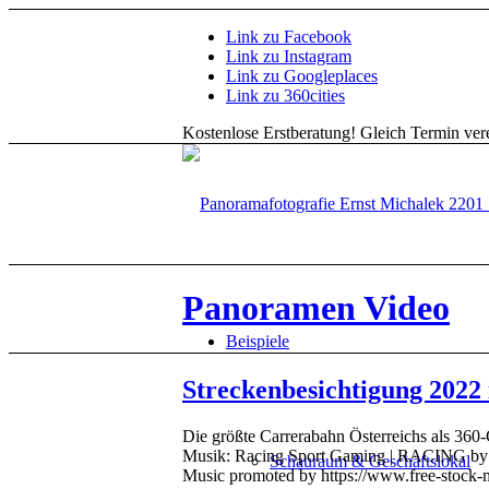
Link zu Facebook
Link zu Instagram
Link zu Googleplaces
Link zu 360cities
Kostenlose Erstberatung!
Gleich Termin vere
Panoramen Video
Beispiele
Streckenbesichtigung 2022 
Die größte Carrerabahn Österreichs als 360
Musik: Racing Sport Gaming | RACING by Al
Schauraum & Geschäftslokal
Music promoted by https://www.free-stock