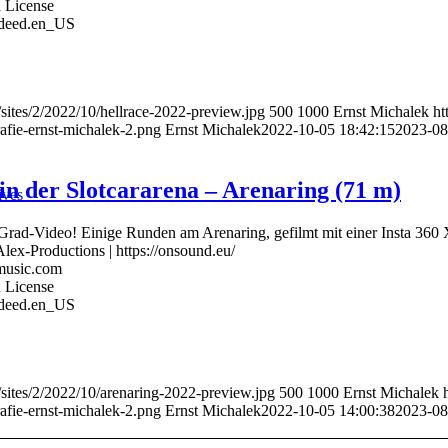
 License
0/deed.en_US
sites/2/2022/10/hellrace-2022-preview.jpg
500
1000
Ernst Michalek
ht
afie-ernst-michalek-2.png
Ernst Michalek
2022-10-05 18:42:15
2023-08
in der Slotcararena – Arenaring (71 m)
ives
-Grad-Video! Einige Runden am Arenaring, gefilmt mit einer Insta 360 
ex-Productions | https://onsound.eu/
-music.com
 License
0/deed.en_US
/sites/2/2022/10/arenaring-2022-preview.jpg
500
1000
Ernst Michalek
afie-ernst-michalek-2.png
Ernst Michalek
2022-10-05 14:00:38
2023-08