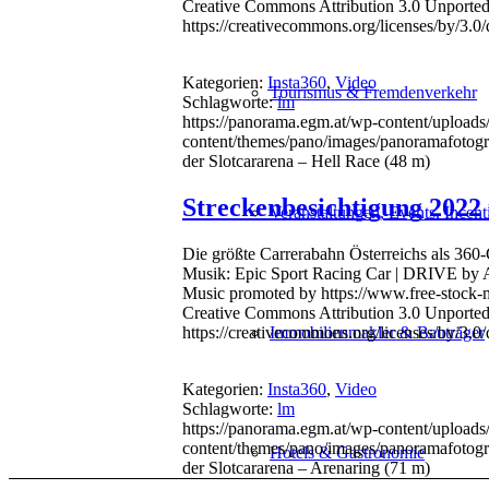
Creative Commons Attribution 3.0 Unported
https://creativecommons.org/licenses/by/3.
Kategorien:
Insta360
,
Video
Tourismus & Fremdenverkehr
Schlagworte:
lm
https://panorama.egm.at/wp-content/uploads/
content/themes/pano/images/panoramafotogr
der Slotcararena – Hell Race (48 m)
Streckenbesichtigung 2022 
Veranstaltungen, Events, Incent
Die größte Carrerabahn Österreichs als 360
Musik: Epic Sport Racing Car | DRIVE by Al
Music promoted by https://www.free-stock
Creative Commons Attribution 3.0 Unported
https://creativecommons.org/licenses/by/3.
Immobilienmakler & Bauträger
Kategorien:
Insta360
,
Video
Schlagworte:
lm
https://panorama.egm.at/wp-content/uploads
content/themes/pano/images/panoramafotogr
Hotels & Gastronomie
der Slotcararena – Arenaring (71 m)