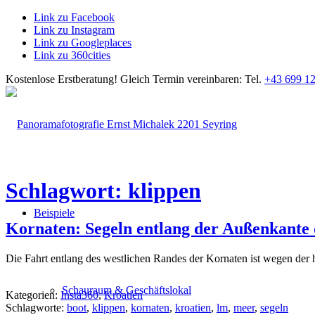
Link zu Facebook
Link zu Instagram
Link zu Googleplaces
Link zu 360cities
Kostenlose Erstberatung!
Gleich Termin vereinbaren: Tel.
+43 699 12
Schlagwort: klippen
Beispiele
Kornaten: Segeln entlang der Außenkante
Die Fahrt entlang des westlichen Randes der Kornaten ist wegen der
Schauraum & Geschäftslokal
Kategorien:
Insta360
,
Kroatien
Schlagworte:
boot
,
klippen
,
kornaten
,
kroatien
,
lm
,
meer
,
segeln