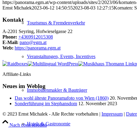
https://panorama.egm.at/wp-content/uploads/sites/2/2023/06/kornaten
Ernst Michalek
2023-06-12 14:50:55
2023-08-03 12:27:15
Kornaten: S
Kontakt
Tourismus & Fremdenverkehr
A-2201 Seyring, Hofwieselgasse 22
Phone:
+4369912015308
E-Mail:
pano@egm.at
Web:
https://panorama.egm.at
Veranstaltungen, Events, Incentives
Affiliate-Links
Neues im Weblog
Immobilienmakler & Bauträger
Das wohl älteste Panoramafoto von Wien (1860)
20. Novembe
Sonderführung im Stephansdom
12. November 2023
© 2023 Ernst Michalek - Alle Rechte vorbehalten |
Impressum
|
Daten
Hotels & Gastronomie
Nach oben scrollen