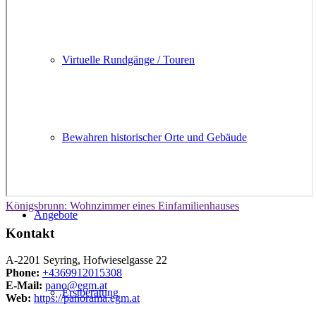
Virtuelle Rundgänge / Touren
Bewahren historischer Orte und Gebäude
Königsbrunn: Wohnzimmer eines Einfamilienhauses
Angebote
Kontakt
A-2201 Seyring, Hofwieselgasse 22
Phone:
+4369912015308
E-Mail:
pano@egm.at
Erstberatung
Web:
https://panorama.egm.at