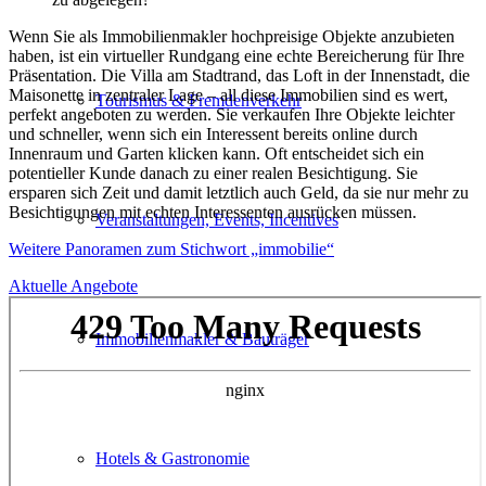
Wenn Sie als Immobilienmakler hochpreisige Objekte anzubieten
haben, ist ein virtueller Rundgang eine echte Bereicherung für Ihre
Präsentation. Die Villa am Stadtrand, das Loft in der Innenstadt, die
Maisonette in zentraler Lage – all diese Immobilien sind es wert,
Tourismus & Fremdenverkehr
perfekt angeboten zu werden. Sie verkaufen Ihre Objekte leichter
und schneller, wenn sich ein Interessent bereits online durch
Innenraum und Garten klicken kann. Oft entscheidet sich ein
potentieller Kunde danach zu einer realen Besichtigung. Sie
ersparen sich Zeit und damit letztlich auch Geld, da sie nur mehr zu
Besichtigungen mit echten Interessenten ausrücken müssen.
Veranstaltungen, Events, Incentives
Weitere Panoramen zum Stichwort „immobilie“
Aktuelle Angebote
Immobilienmakler & Bauträger
Hotels & Gastronomie