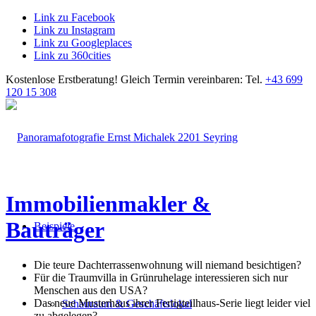
Link zu Facebook
Link zu Instagram
Link zu Googleplaces
Link zu 360cities
Kostenlose Erstberatung!
Gleich Termin vereinbaren: Tel.
+43 699
120 15 308
Immobilienmakler &
Bauträger
Beispiele
Die teure Dachterrassenwohnung will niemand besichtigen?
Für die Traumvilla in Grünruhelage interessieren sich nur
Menschen aus den USA?
Das neue Musterhaus ihrer Fertigteilhaus-Serie liegt leider viel
Schauraum & Geschäftslokal
zu abgelegen?