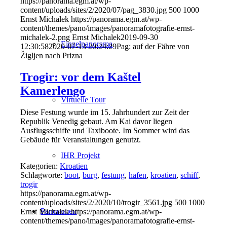
https://panorama.egm.at/wp-
content/uploads/sites/2/2020/07/pag_3830.jpg
500
1000
Ernst Michalek
https://panorama.egm.at/wp-
content/themes/pano/images/panoramafotografie-ernst-
michalek-2.png
Ernst Michalek
2019-09-30
Einzelpanorama
12:30:58
2020-07-13 20:24:29
Pag: auf der Fähre von
Žigljen nach Prizna
Trogir: vor dem Kaštel
Kamerlengo
Virtuelle Tour
Diese Festung wurde im 15. Jahrhundert zur Zeit der
Republik Venedig gebaut. Am Kai davor liegen
Ausflugsschiffe und Taxiboote. Im Sommer wird das
Gebäude für Veranstaltungen genutzt.
IHR Projekt
Kategorien:
Kroatien
Schlagworte:
boot
,
burg
,
festung
,
hafen
,
kroatien
,
schiff
,
trogir
https://panorama.egm.at/wp-
content/uploads/sites/2/2020/10/trogir_3561.jpg
500
1000
Panoramen
Ernst Michalek
https://panorama.egm.at/wp-
content/themes/pano/images/panoramafotografie-ernst-