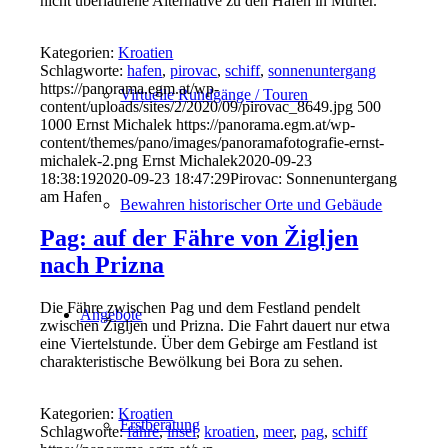
nicht überlaufene Alternative zu den Häfen in Murter.
Kategorien:
Kroatien
Schlagworte:
hafen
,
pirovac
,
schiff
,
sonnenuntergang
https://panorama.egm.at/wp-
Virtuelle Rundgänge / Touren
content/uploads/sites/2/2020/09/pirovac_8649.jpg
500
1000
Ernst Michalek
https://panorama.egm.at/wp-
content/themes/pano/images/panoramafotografie-ernst-
michalek-2.png
Ernst Michalek
2020-09-23
18:38:19
2020-09-23 18:47:29
Pirovac: Sonnenuntergang
am Hafen
Bewahren historischer Orte und Gebäude
Pag: auf der Fähre von Žigljen
nach Prizna
Die Fähre zwischen Pag und dem Festland pendelt
Angebote
zwischen Žigljen und Prizna. Die Fahrt dauert nur etwa
eine Viertelstunde. Über dem Gebirge am Festland ist
charakteristische Bewölkung bei Bora zu sehen.
Kategorien:
Kroatien
Erstberatung
Schlagworte:
fähre
,
insel
,
kroatien
,
meer
,
pag
,
schiff