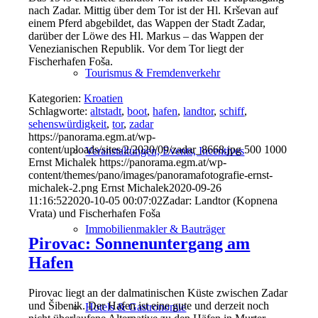
nach Zadar. Mittig über dem Tor ist der Hl. Krševan auf
einem Pferd abgebildet, das Wappen der Stadt Zadar,
darüber der Löwe des Hl. Markus – das Wappen der
Venezianischen Republik. Vor dem Tor liegt der
Fischerhafen Foša.
Tourismus & Fremdenverkehr
Kategorien:
Kroatien
Schlagworte:
altstadt
,
boot
,
hafen
,
landtor
,
schiff
,
sehenswürdigkeit
,
tor
,
zadar
https://panorama.egm.at/wp-
content/uploads/sites/2/2020/09/zadar_8668.jpg
500
1000
Veranstaltungen, Events, Incentives
Ernst Michalek
https://panorama.egm.at/wp-
content/themes/pano/images/panoramafotografie-ernst-
michalek-2.png
Ernst Michalek
2020-09-26
11:16:52
2020-10-05 00:07:02
Zadar: Landtor (Kopnena
Vrata) und Fischerhafen Foša
Immobilienmakler & Bauträger
Pirovac: Sonnenuntergang am
Hafen
Pirovac liegt an der dalmatinischen Küste zwischen Zadar
und Šibenik. Der Hafen ist eine gute und derzeit noch
Hotels & Gastronomie