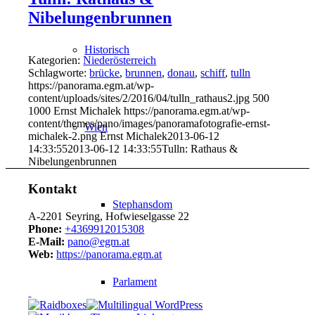
Nibelungenbrunnen
Historisch
Kategorien:
Niederösterreich
Schlagworte:
brücke
,
brunnen
,
donau
,
schiff
,
tulln
https://panorama.egm.at/wp-
content/uploads/sites/2/2016/04/tulln_rathaus2.jpg
500
1000
Ernst Michalek
https://panorama.egm.at/wp-
content/themes/pano/images/panoramafotografie-ernst-
Wien
michalek-2.png
Ernst Michalek
2013-06-12
14:33:55
2013-06-12 14:33:55
Tulln: Rathaus &
Nibelungenbrunnen
Kontakt
Stephansdom
A-2201 Seyring, Hofwieselgasse 22
Phone:
+4369912015308
E-Mail:
pano@egm.at
Web:
https://panorama.egm.at
Parlament