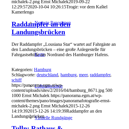
michalek-2.png
Ernst Michalek
2019-09-22
12:29:57
2020-10-04 10:26:15
Trogir: vor dem Kaštel
Kamerlengo
Neueste Panoramen
Raddampfer an den
Landungsbrücken
Der Raddampfer „Lousiana Star“ wartet auf Fahrgäste an
den Landungsbrücken – eine große Anlegestelle für
Karte
Fahrgastschiffe am Nordrand des Hamburger Hafens.
Kategorien:
Hamburg
Schlagworte:
deutschland
,
hamburg
,
meer
,
raddampfer
,
schiff
https://panorama.egm.at/wp-
Luftpanoramen
content/uploads/sites/2/2016/04/hamburg_8671.jpg
500
1000
Ernst Michalek
https://panorama.egm.at/wp-
content/themes/pano/images/panoramafotografie-ernst-
michalek-2.png
Ernst Michalek
2015-12-26
14:19:39
2015-12-26 14:19:39
Raddampfer an den
Landungsbrücken
Virtuelle Rundgänge
Tulln: Rathaus &