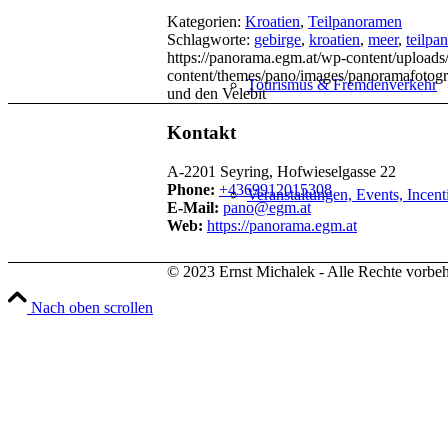
Kategorien:
Kroatien
,
Teilpanoramen
Schlagworte:
gebirge
,
kroatien
,
meer
,
teilpa
https://panorama.egm.at/wp-content/uploads
content/themes/pano/images/panoramafotogr
Tourismus & Fremdenverkehr
und den Velebit
Kontakt
A-2201 Seyring, Hofwieselgasse 22
Phone:
+4369912015308
Veranstaltungen, Events, Incent
E-Mail:
pano@egm.at
Web:
https://panorama.egm.at
© 2023 Ernst Michalek - Alle Rechte vorbeh
Immobilienmakler & Bauträger
Nach oben scrollen
Hotels & Gastronomie