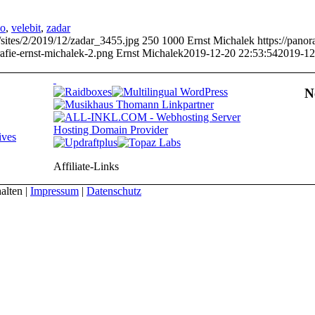
no
,
velebit
,
zadar
/sites/2/2019/12/zadar_3455.jpg
250
1000
Ernst Michalek
https://pano
afie-ernst-michalek-2.png
Ernst Michalek
2019-12-20 22:53:54
2019-12
N
ives
Affiliate-Links
alten |
Impressum
|
Datenschutz