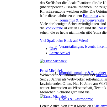
des Steffls bot die ideale Plattform für die 
(überlappenden) Einzelaufnahmen und zeigt 
Ringstraßenzone weichen sollte. Die Origin
habe diese nahtlos zu einem
Panorama
zusam
Tourismus & Fremdenverkehr
Viele der heutigen Sehenswürdigkeiten sind 
die
Votivkirche
ist erst in Bau und die
Rossa
sehen, die es heute nicht mehr gibt (etwa di
Viel Spaß beim Blick auf Wien!
Veranstaltungen, Events, Incent
Über
Letzte Artikel
Ernst Michalek
Immobilienmakler & Bauträger
Webworker & Panoramafotograf
bei
Michal
Seit 25 Jahren als Webworker selbständig, s
faszinierenden Orten. Hat 10 Jahre am WIFI 
weiter. Interessiert an Wissenschaft, Tech
Menschen. Schreibt gern und viel.
Hotels & Gastronomie
Letzte Artikel von Ernst Michalek
(
Alle anz