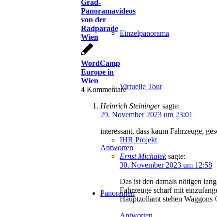
Grad-
Panoramavideos
von der
Radparade
Einzelpanorama
Wien
WordCamp
Europe in
Wien
Virtuelle Tour
4
Kommentare
Heinrich Steininger
sagte:
29. November 2023 um 23:01
interessant, dass kaum Fahrzeuge, g
IHR Projekt
Antworten
Ernst Michalek
sagte:
30. November 2023 um 12:58
Das ist den damals nötigen lan
Fahrzeuge scharf mit einzufang
Panoramen
Hauptzollamt stehen Waggons 
Antworten