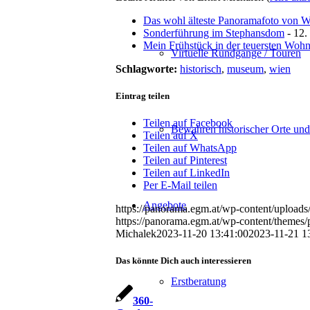
Das wohl älteste Panoramafoto von W
Sonderführung im Stephansdom
- 12.
Mein Frühstück in der teuersten Woh
Virtuelle Rundgänge / Touren
Schlagworte:
historisch
,
museum
,
wien
Eintrag teilen
Teilen auf Facebook
Bewahren historischer Orte un
Teilen auf X
Teilen auf WhatsApp
Teilen auf Pinterest
Teilen auf LinkedIn
Per E-Mail teilen
Angebote
https://panorama.egm.at/wp-content/uploads
https://panorama.egm.at/wp-content/themes/
Michalek
2023-11-20 13:41:00
2023-11-21 1
Das könnte Dich auch interessieren
Erstberatung
360-