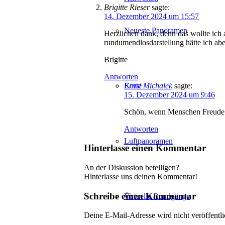
Brigitte Rieser
sagte:
14. Dezember 2024 um 15:57
Neueste Panoramen
Herzlichen dank, denn das wollte ic
rundumendlosdarstellung hätte ich aber
Brigitte
Antworten
Ernst Michalek
sagte:
Karte
15. Dezember 2024 um 9:46
Schön, wenn Menschen Freude 
Antworten
Luftpanoramen
Hinterlasse einen Kommentar
An der Diskussion beteiligen?
Hinterlasse uns deinen Kommentar!
Schreibe einen Kommentar
Virtuelle Rundgänge
Deine E-Mail-Adresse wird nicht veröffentli