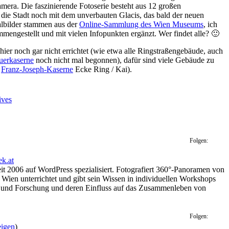
Kamera. Die faszinierende Fotoserie besteht aus 12 großen
die Stadt noch mit dem unverbauten Glacis, das bald der neuen
albilder stammen aus der
Online-Sammlung des Wien Museums
, ich
mengestellt und mit vielen Infopunkten ergänzt. Wer findet alle? 🙂
hier noch gar nicht errichtet (wie etwa alle Ringstraßengebäude, auch
uerkaserne
noch nicht mal begonnen), dafür sind viele Gebäude zu
e
Franz-Joseph-Kaserne
Ecke Ring / Kai).
ives
Folgen:
ek.at
eit 2006 auf WordPress spezialisiert. Fotografiert 360°-Panoramen von
Wien unterrichtet und gibt sein Wissen in individuellen Workshops
nik und Forschung und deren Einfluss auf das Zusammenleben von
Folgen:
eigen
)