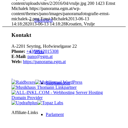
content/uploads/sites/2/2016/04/vrulje.jpg
200
1423
Ernst
Michalek
https://panorama.egm.at/wp-
content/themes/pano/images/panoramafotografie-ernst-
michalek-2.png
Ernst Michalek
2013-06-13
Historisch
14:18:28
2013-06-13 14:18:28
Kroatien, Vrulje
Kontakt
A-2201 Seyring, Hofwieselgasse 22
Phone:
+4369912015308
Wien
E-Mail:
pano@egm.at
Web:
https://panorama.egm.at
Stephansdom
Affiliate-Links
Parlament