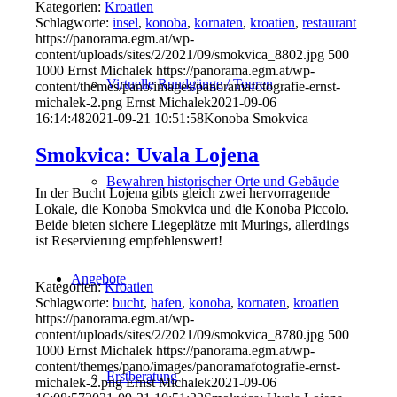
Kategorien:
Kroatien
Schlagworte:
insel
,
konoba
,
kornaten
,
kroatien
,
restaurant
https://panorama.egm.at/wp-
content/uploads/sites/2/2021/09/smokvica_8802.jpg
500
1000
Ernst Michalek
https://panorama.egm.at/wp-
Virtuelle Rundgänge / Touren
content/themes/pano/images/panoramafotografie-ernst-
michalek-2.png
Ernst Michalek
2021-09-06
16:14:48
2021-09-21 10:51:58
Konoba Smokvica
Smokvica: Uvala Lojena
Bewahren historischer Orte und Gebäude
In der Bucht Lojena gibts gleich zwei hervorragende
Lokale, die Konoba Smokvica und die Konoba Piccolo.
Beide bieten sichere Liegeplätze mit Murings, allerdings
ist Reservierung empfehlenswert!
Angebote
Kategorien:
Kroatien
Schlagworte:
bucht
,
hafen
,
konoba
,
kornaten
,
kroatien
https://panorama.egm.at/wp-
content/uploads/sites/2/2021/09/smokvica_8780.jpg
500
1000
Ernst Michalek
https://panorama.egm.at/wp-
content/themes/pano/images/panoramafotografie-ernst-
Erstberatung
michalek-2.png
Ernst Michalek
2021-09-06