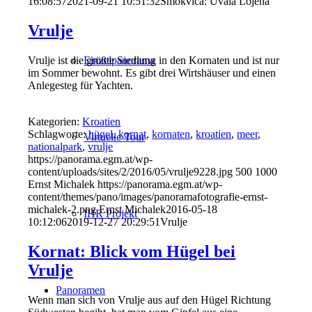
16:08:57
2021-09-21 10:51:32
Smokvica: Uvala Lojena
Vrulje
Einzelpanorama
Vrulje ist die größte Siedlung in den Kornaten und ist nur
im Sommer bewohnt. Es gibt drei Wirtshäuser und einen
Anlegesteg für Yachten.
Kategorien:
Kroatien
Schlagworte:
hügel
,
kornat
,
kornaten
,
kroatien
,
meer
,
Virtuelle Tour
nationalpark
,
vrulje
https://panorama.egm.at/wp-
content/uploads/sites/2/2016/05/vrulje9228.jpg
500
1000
Ernst Michalek
https://panorama.egm.at/wp-
content/themes/pano/images/panoramafotografie-ernst-
michalek-2.png
Ernst Michalek
2016-05-18
IHR Projekt
10:12:06
2019-12-27 20:29:51
Vrulje
Kornat: Blick vom Hügel bei
Vrulje
Panoramen
Wenn man sich von Vrulje aus auf den Hügel Richtung