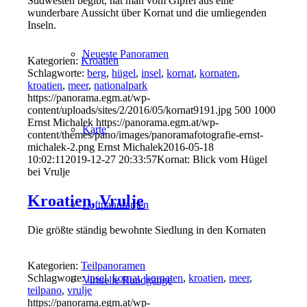
Südwesten begibt, hat man vom Gipfel aus eine
wunderbare Aussicht über Kornat und die umliegenden
Inseln.
Neueste Panoramen
Kategorien:
Kroatien
Schlagworte:
berg
,
hügel
,
insel
,
kornat
,
kornaten
,
kroatien
,
meer
,
nationalpark
https://panorama.egm.at/wp-
content/uploads/sites/2/2016/05/kornat9191.jpg
500
1000
Ernst Michalek
https://panorama.egm.at/wp-
Karte
content/themes/pano/images/panoramafotografie-ernst-
michalek-2.png
Ernst Michalek
2016-05-18
10:02:11
2019-12-27 20:33:57
Kornat: Blick vom Hügel
bei Vrulje
Kroatien, Vrulje
Luftpanoramen
Die größte ständig bewohnte Siedlung in den Kornaten
Kategorien:
Teilpanoramen
Schlagworte:
insel
,
kornat
,
kornaten
,
kroatien
,
meer
,
Virtuelle Rundgänge
teilpano
,
vrulje
https://panorama.egm.at/wp-