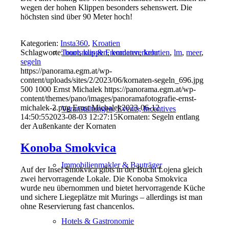
wegen der hohen Klippen besonders sehenswert. Die
höchsten sind über 90 Meter hoch!
Kategorien:
Insta360
,
Kroatien
Schlagworte:
boot
,
klippen
,
kornaten
,
kroatien
,
lm
,
meer
,
Tourismus & Fremdenverkehr
segeln
https://panorama.egm.at/wp-
content/uploads/sites/2/2023/06/kornaten-segeln_696.jpg
500
1000
Ernst Michalek
https://panorama.egm.at/wp-
content/themes/pano/images/panoramafotografie-ernst-
michalek-2.png
Ernst Michalek
2023-06-12
Veranstaltungen, Events, Incentives
14:50:55
2023-08-03 12:27:15
Kornaten: Segeln entlang
der Außenkante der Kornaten
Konoba Smokvica
Immobilienmakler & Bauträger
Auf der Insel Smokvica gibts in der Bucht Lojena gleich
zwei hervorragende Lokale. Die Konoba Smokvica
wurde neu übernommen und bietet hervorragende Küche
und sichere Liegeplätze mit Murings – allerdings ist man
ohne Reservierung fast chancenlos.
Hotels & Gastronomie