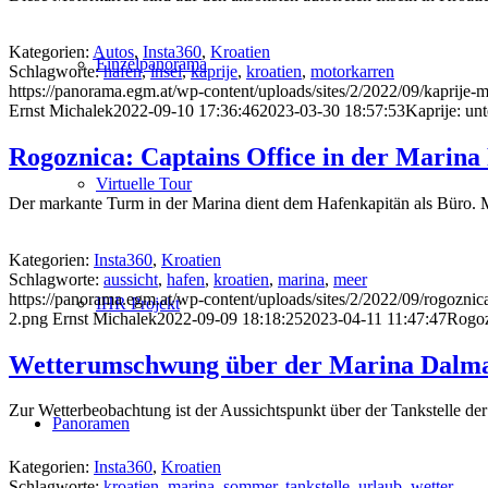
Kategorien:
Autos
,
Insta360
,
Kroatien
Einzelpanorama
Schlagworte:
hafen
,
insel
,
kaprije
,
kroatien
,
motorkarren
https://panorama.egm.at/wp-content/uploads/sites/2/2022/09/kaprije-m
Ernst Michalek
2022-09-10 17:36:46
2023-03-30 18:57:53
Kaprije: un
Rogoznica: Captains Office in der Marina
Virtuelle Tour
Der markante Turm in der Marina dient dem Hafenkapitän als Büro. M
Kategorien:
Insta360
,
Kroatien
Schlagworte:
aussicht
,
hafen
,
kroatien
,
marina
,
meer
https://panorama.egm.at/wp-content/uploads/sites/2/2022/09/rogoznic
IHR Projekt
2.png
Ernst Michalek
2022-09-09 18:18:25
2023-04-11 11:47:47
Rogoz
Wetterumschwung über der Marina Dalmac
Zur Wetterbeobachtung ist der Aussichtspunkt über der Tankstelle der
Panoramen
Kategorien:
Insta360
,
Kroatien
Schlagworte:
kroatien
,
marina
,
sommer
,
tankstelle
,
urlaub
,
wetter