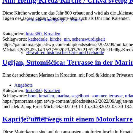
Nin: Heilig-Kreuz-Kirche / Crkva svetog 
Diese Kirche wurde um das Jahr 800 erbaut und wird als die „kleinst
Tagen des Jahres gebaut. Sie diente also auch als Uhr und Kalender.
Virtuelle Rundgänge / Touren
Kategorien:
Insta360
,
Kroatien
Schlagworte:
kathedrale
,
kirche
,
nin
,
sehenswürdigkeit
https://panorama.egm.at/wp-content/uploads/sites/2/2022/09/nin-kathe
Michalek
2022-09-14 15:37:59
2023-03-30 21:52:39
Nin: Heilig-Kreuz
Bewahren historischer Orte und Gebäude
Ugljan, Sutomišćica: Terrasse in der Mari
Eine der schönsten Marinas in Kroatien, mit Pool & kleinem Privatstr
Angebote
Kategorien:
Insta360
,
Kroatien
Schlagworte:
boot
,
kroatien
,
marina
,
segelboot
,
sommer
,
terrasse
,
urla
https://panorama.egm.at/wp-content/uploads/sites/2/2022/09/ugljan-mar
michalek-2.png
Ernst Michalek
2022-09-13 15:30:28
2023-03-30 18:5
Kaprije: unterwegs mit einem Motorkarr
Erstberatung
Diese Motorkarren sind auf den ansonsten autofreien Inseln in Kroatie