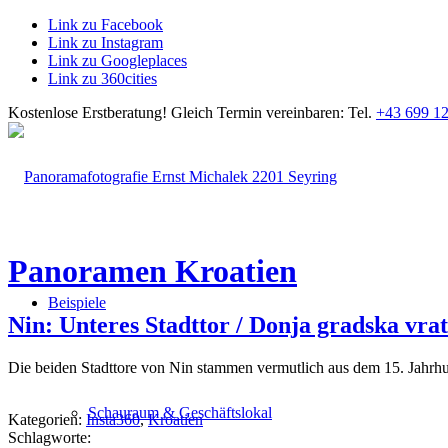
Link zu Facebook
Link zu Instagram
Link zu Googleplaces
Link zu 360cities
Kostenlose Erstberatung!
Gleich Termin vereinbaren: Tel.
+43 699 12
Panoramen Kroatien
Beispiele
Nin: Unteres Stadttor / Donja gradska vra
Die beiden Stadttore von Nin stammen vermutlich aus dem 15. Jahrhund
Schauraum & Geschäftslokal
Kategorien:
Insta360
,
Kroatien
Schlagworte: