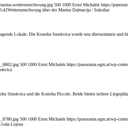
n-marina-wetterumschwung.jpg
500
1000
Ernst Michalek
https://panora
5:42
Wetterumschwung über der Marina Dalmacija / Sukošan
orragende Lokale. Die Konoba Smokvica wurde neu übernommen und bie
a_8802.jpg
500
1000
Ernst Michalek
https://panorama.egm.at/wp-conte
okvica
oba Smokvica und die Konoba Piccolo. Beide bieten sichere Liegeplätz
a_8780.jpg
500
1000
Ernst Michalek
https://panorama.egm.at/wp-conte
Uvala Lojena