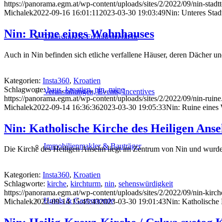
https://panorama.egm.at/wp-content/uploads/sites/2/2022/09/nin-stadtt
Michalek
2022-09-16 16:01:11
2023-03-30 19:03:49
Nin: Unteres Stad
Nin: Ruine eines Wohnhauses
Tourismus & Fremdenverkehr
Auch in Nin befinden sich etliche verfallene Häuser, deren Dächer un
Kategorien:
Insta360
,
Kroatien
Schlagworte:
haus
,
kroatien
,
nin
,
ruine
Veranstaltungen, Events, Incentives
https://panorama.egm.at/wp-content/uploads/sites/2/2022/09/nin-ruine
Michalek
2022-09-14 16:36:36
2023-03-30 19:05:33
Nin: Ruine eines
Nin: Katholische Kirche des Heiligen Ans
Immobilienmakler & Bauträger
Die Kirche des Heiligen Anselm liegt im Zentrum von Nin und wurde b
Kategorien:
Insta360
,
Kroatien
Schlagworte:
kirche
,
kirchturm
,
nin
,
sehenswürdigkeit
https://panorama.egm.at/wp-content/uploads/sites/2/2022/09/nin-kirch
Hotels & Gastronomie
Michalek
2022-09-14 15:45:43
2023-03-30 19:01:43
Nin: Katholische