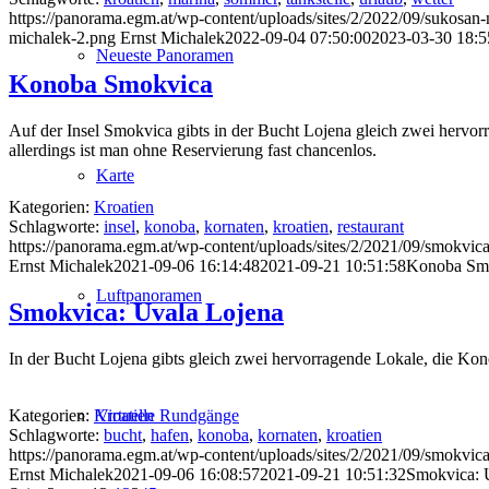
https://panorama.egm.at/wp-content/uploads/sites/2/2022/09/sukosa
michalek-2.png
Ernst Michalek
2022-09-04 07:50:00
2023-03-30 18:5
Neueste Panoramen
Konoba Smokvica
Auf der Insel Smokvica gibts in der Bucht Lojena gleich zwei herv
allerdings ist man ohne Reservierung fast chancenlos.
Karte
Kategorien:
Kroatien
Schlagworte:
insel
,
konoba
,
kornaten
,
kroatien
,
restaurant
https://panorama.egm.at/wp-content/uploads/sites/2/2021/09/smokvic
Ernst Michalek
2021-09-06 16:14:48
2021-09-21 10:51:58
Konoba Sm
Luftpanoramen
Smokvica: Uvala Lojena
In der Bucht Lojena gibts gleich zwei hervorragende Lokale, die Kon
Virtuelle Rundgänge
Kategorien:
Kroatien
Schlagworte:
bucht
,
hafen
,
konoba
,
kornaten
,
kroatien
https://panorama.egm.at/wp-content/uploads/sites/2/2021/09/smokvic
Ernst Michalek
2021-09-06 16:08:57
2021-09-21 10:51:32
Smokvica: 