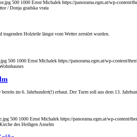
or.jpg
500
1000
Ernst Michalek
https://panorama.egm.at/wp-content/t
ttor / Donja gradska vrata
d tragenden Holzteile längst vom Wetter zerstört wurden.
.jpg
500
1000
Ernst Michalek
https://panorama.egm.at/wp-content/the
 Wohnhauses
elm
ereits im 6. Jahrhundert(!) erbaut. Der Turm soll aus dem 13. Jahrhu
e.jpg
500
1000
Ernst Michalek
https://panorama.egm.at/wp-content/th
 Kirche des Heiligen Anselm