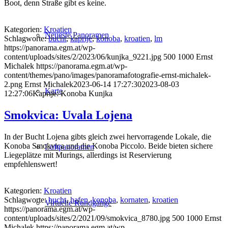
Boot, denn Straße gibt es keine.
Kategorien:
Kroatien
Neueste Panoramen
Schlagworte:
bucht
,
kaprije
,
konoba
,
kroatien
,
lm
https://panorama.egm.at/wp-
content/uploads/sites/2/2023/06/kunjka_9221.jpg
500
1000
Ernst
Michalek
https://panorama.egm.at/wp-
content/themes/pano/images/panoramafotografie-ernst-michalek-
2.png
Ernst Michalek
2023-06-14 17:27:30
2023-08-03
Karte
12:27:06
Kaprije: Konoba Kunjka
Smokvica: Uvala Lojena
In der Bucht Lojena gibts gleich zwei hervorragende Lokale, die
Konoba Smokvica und die Konoba Piccolo. Beide bieten sichere
Luftpanoramen
Liegeplätze mit Murings, allerdings ist Reservierung
empfehlenswert!
Kategorien:
Kroatien
Schlagworte:
bucht
,
hafen
,
konoba
,
kornaten
,
kroatien
Virtuelle Rundgänge
https://panorama.egm.at/wp-
content/uploads/sites/2/2021/09/smokvica_8780.jpg
500
1000
Ernst
Michalek
https://panorama.egm.at/wp-