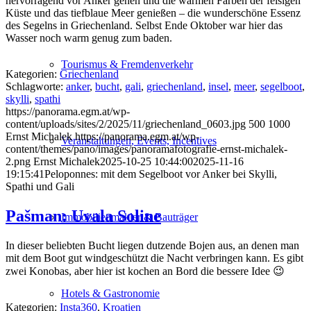
hervorragend vor Anker gehen und die warmen Farben der felsigen
Küste und das tiefblaue Meer genießen – die wunderschöne Essenz
des Segelns in Griechenland. Selbst Ende Oktober war hier das
Wasser noch warm genug zum baden.
Tourismus & Fremdenverkehr
Kategorien:
Griechenland
Schlagworte:
anker
,
bucht
,
gali
,
griechenland
,
insel
,
meer
,
segelboot
,
skylli
,
spathi
https://panorama.egm.at/wp-
content/uploads/sites/2/2025/11/griechenland_0603.jpg
500
1000
Ernst Michalek
https://panorama.egm.at/wp-
Veranstaltungen, Events, Incentives
content/themes/pano/images/panoramafotografie-ernst-michalek-
2.png
Ernst Michalek
2025-10-25 10:44:00
2025-11-16
19:15:41
Peloponnes: mit dem Segelboot vor Anker bei Skylli,
Spathi und Gali
Pašman: Uvala Soline
Immobilienmakler & Bauträger
In dieser beliebten Bucht liegen dutzende Bojen aus, an denen man
mit dem Boot gut windgeschützt die Nacht verbringen kann. Es gibt
zwei Konobas, aber hier ist kochen an Bord die bessere Idee 😉
Hotels & Gastronomie
Kategorien:
Insta360
,
Kroatien