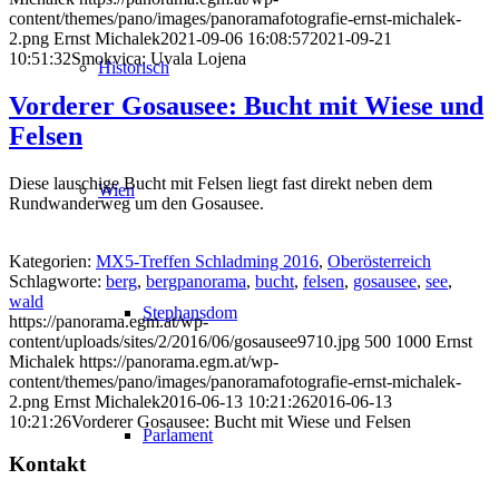
content/themes/pano/images/panoramafotografie-ernst-michalek-
2.png
Ernst Michalek
2021-09-06 16:08:57
2021-09-21
10:51:32
Smokvica: Uvala Lojena
Historisch
Vorderer Gosausee: Bucht mit Wiese und
Felsen
Diese lauschige Bucht mit Felsen liegt fast direkt neben dem
Wien
Rundwanderweg um den Gosausee.
Kategorien:
MX5-Treffen Schladming 2016
,
Oberösterreich
Schlagworte:
berg
,
bergpanorama
,
bucht
,
felsen
,
gosausee
,
see
,
wald
Stephansdom
https://panorama.egm.at/wp-
content/uploads/sites/2/2016/06/gosausee9710.jpg
500
1000
Ernst
Michalek
https://panorama.egm.at/wp-
content/themes/pano/images/panoramafotografie-ernst-michalek-
2.png
Ernst Michalek
2016-06-13 10:21:26
2016-06-13
10:21:26
Vorderer Gosausee: Bucht mit Wiese und Felsen
Parlament
Kontakt