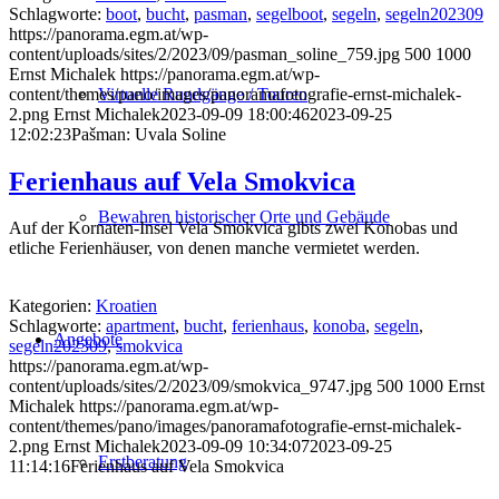
Schlagworte:
boot
,
bucht
,
pasman
,
segelboot
,
segeln
,
segeln202309
https://panorama.egm.at/wp-
content/uploads/sites/2/2023/09/pasman_soline_759.jpg
500
1000
Ernst Michalek
https://panorama.egm.at/wp-
content/themes/pano/images/panoramafotografie-ernst-michalek-
Virtuelle Rundgänge / Touren
2.png
Ernst Michalek
2023-09-09 18:00:46
2023-09-25
12:02:23
Pašman: Uvala Soline
Ferienhaus auf Vela Smokvica
Bewahren historischer Orte und Gebäude
Auf der Kornaten-Insel Vela Smokvica gibts zwei Konobas und
etliche Ferienhäuser, von denen manche vermietet werden.
Kategorien:
Kroatien
Schlagworte:
apartment
,
bucht
,
ferienhaus
,
konoba
,
segeln
,
Angebote
segeln202309
,
smokvica
https://panorama.egm.at/wp-
content/uploads/sites/2/2023/09/smokvica_9747.jpg
500
1000
Ernst
Michalek
https://panorama.egm.at/wp-
content/themes/pano/images/panoramafotografie-ernst-michalek-
2.png
Ernst Michalek
2023-09-09 10:34:07
2023-09-25
Erstberatung
11:14:16
Ferienhaus auf Vela Smokvica