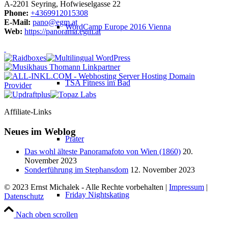
A-2201 Seyring, Hofwieselgasse 22
Phone:
+4369912015308
E-Mail:
pano@egm.at
WordCamp Europe 2016 Vienna
Web:
https://panorama.egm.at
TSA Fitness im Bad
Affiliate-Links
Neues im Weblog
Prater
Das wohl älteste Panoramafoto von Wien (1860)
20.
November 2023
Sonderführung im Stephansdom
12. November 2023
© 2023 Ernst Michalek - Alle Rechte vorbehalten |
Impressum
|
Friday Nightskating
Datenschutz
Nach oben scrollen