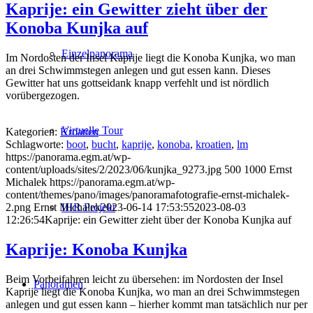
Kaprije: ein Gewitter zieht über der
Konoba Kunjka auf
Einzelpanorama
Im Nordosten der Insel Kaprije liegt die Konoba Kunjka, wo man
an drei Schwimmstegen anlegen und gut essen kann. Dieses
Gewitter hat uns gottseidank knapp verfehlt und ist nördlich
vorübergezogen.
Virtuelle Tour
Kategorien:
Kroatien
Schlagworte:
boot
,
bucht
,
kaprije
,
konoba
,
kroatien
,
lm
https://panorama.egm.at/wp-
content/uploads/sites/2/2023/06/kunjka_9273.jpg
500
1000
Ernst
Michalek
https://panorama.egm.at/wp-
content/themes/pano/images/panoramafotografie-ernst-michalek-
IHR Projekt
2.png
Ernst Michalek
2023-06-14 17:53:55
2023-08-03
12:26:54
Kaprije: ein Gewitter zieht über der Konoba Kunjka auf
Kaprije: Konoba Kunjka
Beim Vorbeifahren leicht zu übersehen: im Nordosten der Insel
Panoramen
Kaprije liegt die Konoba Kunjka, wo man an drei Schwimmstegen
anlegen und gut essen kann – hierher kommt man tatsächlich nur per