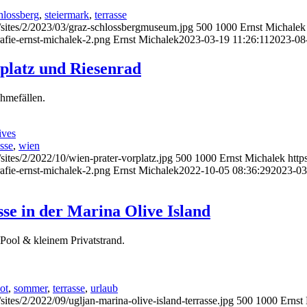
hlossberg
,
steiermark
,
terrasse
/sites/2/2023/03/graz-schlossbergmuseum.jpg
500
1000
Ernst Michalek
afie-ernst-michalek-2.png
Ernst Michalek
2023-03-19 11:26:11
2023-08
rplatz und Riesenrad
hmefällen.
ives
asse
,
wien
sites/2/2022/10/wien-prater-vorplatz.jpg
500
1000
Ernst Michalek
http
afie-ernst-michalek-2.png
Ernst Michalek
2022-10-05 08:36:29
2023-03
sse in der Marina Olive Island
 Pool & kleinem Privatstrand.
ot
,
sommer
,
terrasse
,
urlaub
ites/2/2022/09/ugljan-marina-olive-island-terrasse.jpg
500
1000
Ernst