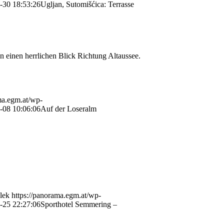
-30 18:53:26
Ugljan, Sutomišćica: Terrasse
 einen herrlichen Blick Richtung Altaussee.
ma.egm.at/wp-
-08 10:06:06
Auf der Loseralm
lek
https://panorama.egm.at/wp-
-25 22:27:06
Sporthotel Semmering –