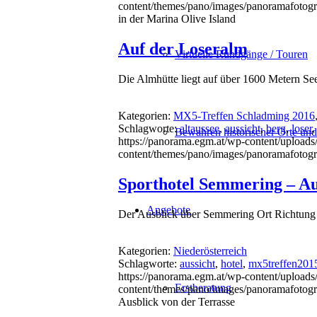
content/themes/pano/images/panoramafotogr
in der Marina Olive Island
Auf der Loseralm
Virtuelle Rundgänge / Touren
Die Almhütte liegt auf über 1600 Metern Se
Kategorien:
MX5-Treffen Schladming 2016
Schlagworte:
altaussee
,
aussicht
,
berg
,
loser
Bewahren historischer Orte un
https://panorama.egm.at/wp-content/uploads/
content/themes/pano/images/panoramafotogr
Sporthotel Semmering – Au
Angebote
Der Ausblick über Semmering Ort Richtung 
Kategorien:
Niederösterreich
Schlagworte:
aussicht
,
hotel
,
mx5treffen201
https://panorama.egm.at/wp-content/uploads
Erstberatung
content/themes/pano/images/panoramafotogr
Ausblick von der Terrasse