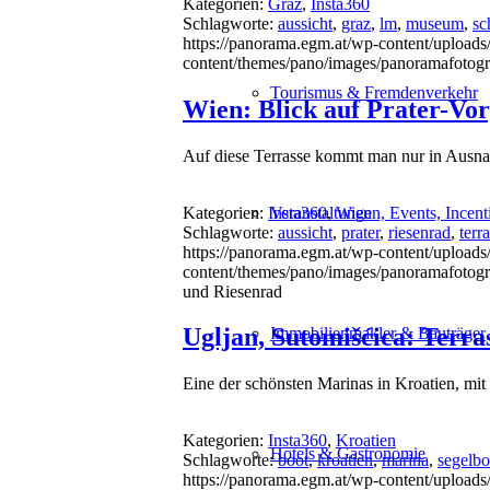
Kategorien:
Graz
,
Insta360
Schlagworte:
aussicht
,
graz
,
lm
,
museum
,
sc
https://panorama.egm.at/wp-content/uploads
content/themes/pano/images/panoramafotogr
Tourismus & Fremdenverkehr
Wien: Blick auf Prater-Vo
Auf diese Terrasse kommt man nur in Ausna
Kategorien:
Insta360
,
Wien
Veranstaltungen, Events, Incent
Schlagworte:
aussicht
,
prater
,
riesenrad
,
terr
https://panorama.egm.at/wp-content/uploads/
content/themes/pano/images/panoramafotogr
und Riesenrad
Ugljan, Sutomišćica: Terra
Immobilienmakler & Bauträger
Eine der schönsten Marinas in Kroatien, mit
Kategorien:
Insta360
,
Kroatien
Hotels & Gastronomie
Schlagworte:
boot
,
kroatien
,
marina
,
segelbo
https://panorama.egm.at/wp-content/uploads/s