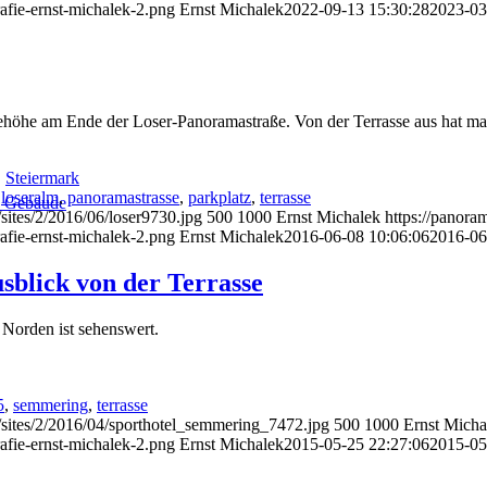
afie-ernst-michalek-2.png
Ernst Michalek
2022-09-13 15:30:28
2023-03
ehöhe am Ende der Loser-Panoramastraße. Von der Terrasse aus hat man
,
Steiermark
,
loseralm
,
panoramastrasse
,
parkplatz
,
terrasse
d Gebäude
sites/2/2016/06/loser9730.jpg
500
1000
Ernst Michalek
https://panora
afie-ernst-michalek-2.png
Ernst Michalek
2016-06-08 10:06:06
2016-06
sblick von der Terrasse
Norden ist sehenswert.
5
,
semmering
,
terrasse
/sites/2/2016/04/sporthotel_semmering_7472.jpg
500
1000
Ernst Micha
afie-ernst-michalek-2.png
Ernst Michalek
2015-05-25 22:27:06
2015-05