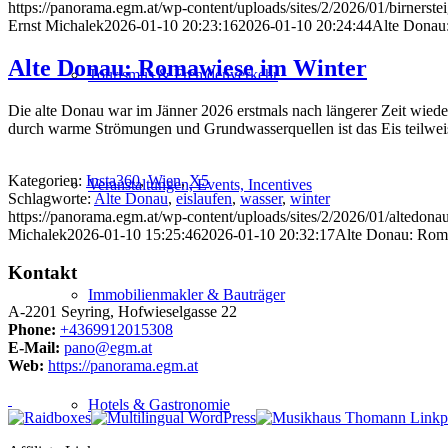
https://panorama.egm.at/wp-content/uploads/sites/2/2026/01/birnerste
Ernst Michalek
2026-01-10 20:23:16
2026-01-10 20:24:44
Alte Donau:
Alte Donau: Romawiese im Winter
Tourismus & Fremdenverkehr
Die alte Donau war im Jänner 2026 erstmals nach längerer Zeit wieder
durch warme Strömungen und Grundwasserquellen ist das Eis teilw
Kategorien:
Insta360
,
Wien
,
X5
Veranstaltungen, Events, Incentives
Schlagworte:
Alte Donau
,
eislaufen
,
wasser
,
winter
https://panorama.egm.at/wp-content/uploads/sites/2/2026/01/altedona
Michalek
2026-01-10 15:25:46
2026-01-10 20:32:17
Alte Donau: Rom
Kontakt
Immobilienmakler & Bauträger
A-2201 Seyring, Hofwieselgasse 22
Phone:
+4369912015308
E-Mail:
pano@egm.at
Web:
https://panorama.egm.at
Hotels & Gastronomie