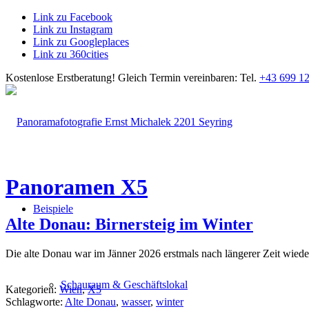
Link zu Facebook
Link zu Instagram
Link zu Googleplaces
Link zu 360cities
Kostenlose Erstberatung!
Gleich Termin vereinbaren: Tel.
+43 699 12
Panoramen X5
Beispiele
Alte Donau: Birnersteig im Winter
Die alte Donau war im Jänner 2026 erstmals nach längerer Zeit wieder
Schauraum & Geschäftslokal
Kategorien:
Wien
,
X5
Schlagworte:
Alte Donau
,
wasser
,
winter