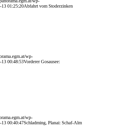
//panorama.egm.at/wp-
-13 01:25:20
Abfahrt vom Stoderzinken
norama.egm.at/wp-
-13 00:48:53
Vorderer Gosausee:
norama.egm.at/wp-
-13 00:40:47
Schladming, Planai: Schaf-Alm