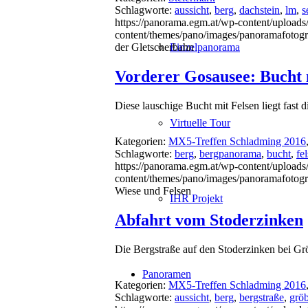
Schlagworte:
aussicht
,
berg
,
dachstein
,
lm
,
s
https://panorama.egm.at/wp-content/uploads
content/themes/pano/images/panoramafotogr
der Gletscherbahn
Einzelpanorama
Vorderer Gosausee: Bucht 
Diese lauschige Bucht mit Felsen liegt fa
Virtuelle Tour
Kategorien:
MX5-Treffen Schladming 2016
Schlagworte:
berg
,
bergpanorama
,
bucht
,
fe
https://panorama.egm.at/wp-content/uploads
content/themes/pano/images/panoramafotogr
Wiese und Felsen
IHR Projekt
Abfahrt vom Stoderzinken
Die Bergstraße auf den Stoderzinken bei Grö
Panoramen
Kategorien:
MX5-Treffen Schladming 2016
Schlagworte:
aussicht
,
berg
,
bergstraße
,
grö