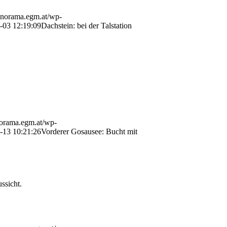
panorama.egm.at/wp-
-03 12:19:09
Dachstein: bei der Talstation
norama.egm.at/wp-
-13 10:21:26
Vorderer Gosausee: Bucht mit
ssicht.