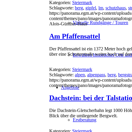
Kategorien:
Steiermark
Schlagworte:
berg
,
gipfel
,
lm
,
schutzhaus
,
st
https://panorama.egm.at/wp-content/uploads
content/themes/pano/images/panoramafotogr
Virtuelle Rundgänge / Touren
Alois-Günther-Haus
Am Pfaffensattel
Der Pfaffensattel ist ein 1372 Meter hoch 
über eine Schotterstraße weiter hoch auf de
Bewahren historischer Orte un
Kategorien:
Steiermark
Schlagworte:
alpen
,
alpenpass
,
berg
,
bergstr
https://panorama.egm.at/wp-content/uploads/
content/themes/pano/images/panoramafotogr
Angebote
Dachstein: bei der Talstat
Die Dachstein-Gletscherbahn legt 1000 Höh
Blick über die umliegende Bergwelt.
Erstberatung
Kategorien:
Steiermark