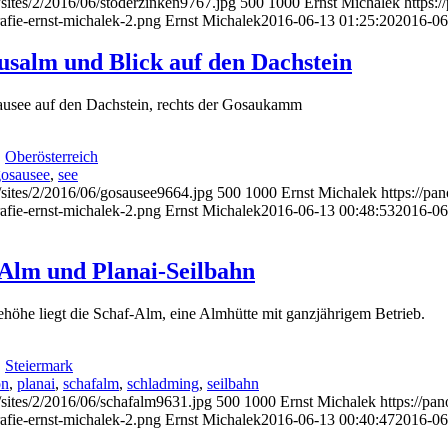
/sites/2/2016/06/stoderzinken9767.jpg
500
1000
Ernst Michalek
https:
afie-ernst-michalek-2.png
Ernst Michalek
2016-06-13 01:25:20
2016-06
usalm und Blick auf den Dachstein
sausee auf den Dachstein, rechts der Gosaukamm
,
Oberösterreich
gosausee
,
see
/sites/2/2016/06/gosausee9664.jpg
500
1000
Ernst Michalek
https://pa
afie-ernst-michalek-2.png
Ernst Michalek
2016-06-13 00:48:53
2016-06
-Alm und Planai-Seilbahn
höhe liegt die Schaf-Alm, eine Almhütte mit ganzjährigem Betrieb.
,
Steiermark
on
,
planai
,
schafalm
,
schladming
,
seilbahn
/sites/2/2016/06/schafalm9631.jpg
500
1000
Ernst Michalek
https://pa
afie-ernst-michalek-2.png
Ernst Michalek
2016-06-13 00:40:47
2016-06