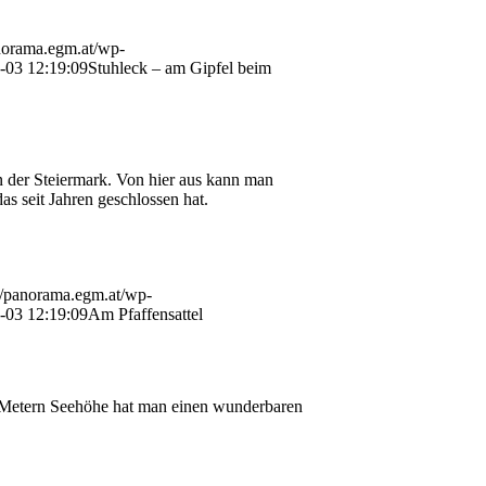
anorama.egm.at/wp-
-03 12:19:09
Stuhleck – am Gipfel beim
n der Steiermark. Von hier aus kann man
as seit Jahren geschlossen hat.
://panorama.egm.at/wp-
-03 12:19:09
Am Pfaffensattel
0 Metern Seehöhe hat man einen wunderbaren