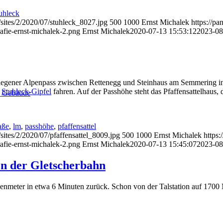
uhleck
/sites/2/2020/07/stuhleck_8027.jpg
500
1000
Ernst Michalek
https://p
afie-ernst-michalek-2.png
Ernst Michalek
2020-07-13 15:53:12
2023-08
gelegener Alpenpass zwischen Rettenegg und Steinhaus am Semmering i
n
Stuhleck-Gipfel
fahren. Auf der Passhöhe steht das Pfaffensattelhaus, d
d Gebäude
aße
,
lm
,
passhöhe
,
pfaffensattel
sites/2/2020/07/pfaffensattel_8009.jpg
500
1000
Ernst Michalek
https
afie-ernst-michalek-2.png
Ernst Michalek
2020-07-13 15:45:07
2023-08
ion der Gletscherbahn
enmeter in etwa 6 Minuten zurück. Schon von der Talstation auf 170