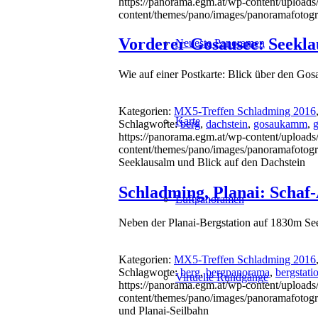
https://panorama.egm.at/wp-content/uploads
content/themes/pano/images/panoramafotogr
Vorderer Gosausee: Seekla
Neueste Panoramen
Wie auf einer Postkarte: Blick über den Go
Kategorien:
MX5-Treffen Schladming 2016
Karte
Schlagworte:
berg
,
dachstein
,
gosaukamm
,
https://panorama.egm.at/wp-content/uploads
content/themes/pano/images/panoramafotogr
Seeklausalm und Blick auf den Dachstein
Schladming, Planai: Schaf
Luftpanoramen
Neben der Planai-Bergstation auf 1830m See
Kategorien:
MX5-Treffen Schladming 2016
Schlagworte:
berg
,
bergpanorama
,
bergstati
Virtuelle Rundgänge
https://panorama.egm.at/wp-content/uploads
content/themes/pano/images/panoramafotogr
und Planai-Seilbahn