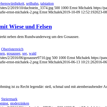
ehenswürdigkeit
,
seilbahn
,
talstation
/sites/2/2019/10/dachstein_3374.jpg
500
1000
Ernst Michalek
https://
afie-ernst-michalek-2.png
Ernst Michalek
2019-10-09 12:52:19
2023-08
mit Wiese und Felsen
st direkt neben dem Rundwanderweg um den Gosausee.
,
Oberösterreich
lsen
,
gosausee
,
see
,
wald
/sites/2/2016/06/gosausee9710.jpg
500
1000
Ernst Michalek
https://pa
afie-ernst-michalek-2.png
Ernst Michalek
2016-06-13 10:21:26
2016-06
bming ist zu Recht legendär: steil, schmal und mit atemberaubender Au
,
Steiermark
bming
,
stoderzinken