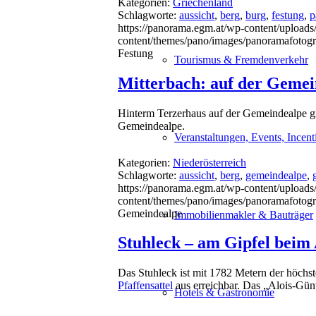
Kategorien:
Griechenland
Schlagworte:
aussicht
,
berg
,
burg
,
festung
,
p
https://panorama.egm.at/wp-content/uploads/
content/themes/pano/images/panoramafotogr
Festung
Tourismus & Fremdenverkehr
Mitterbach: auf der Gemei
Hinterm Terzerhaus auf der Gemeindealpe gi
Gemeindealpe.
Veranstaltungen, Events, Incent
Kategorien:
Niederösterreich
Schlagworte:
aussicht
,
berg
,
gemeindealpe
,
https://panorama.egm.at/wp-content/uploads
content/themes/pano/images/panoramafotogr
Gemeindealpe
Immobilienmakler & Bauträger
Stuhleck – am Gipfel beim
Das Stuhleck ist mit 1782 Metern der höchst
Pfaffensattel
aus erreichbar. Das „Alois-Günt
Hotels & Gastronomie