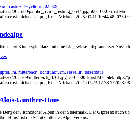
aralio astros
,
Segeltörn 2025/09
sites/2/2025/09/paralio_astros_festung_0534.jpg
500
1000
Ernst Mich
afie-ernst-michalek-2.png
Ernst Michalek
2025-09-11 10:44:48
2025-09
ndealpe
bts einen Kinderspielplatz und eine Liegewiese mit grandioser Aussic
ives
gipfel
,
lm
,
mitterbach
,
richtfunkturm
,
sessellift
,
terzerhaus
/sites/2/2021/09/mitterbach_8761.jpg
500
1000
Ernst Michalek
https:/
afie-ernst-michalek-2.png
Ernst Michalek
2021-07-23 12:38:57
2023-08
 Alois-Günther-Haus
e Berg der Fischbacher Alpen in der Steiermark. Der Gipfel ist auch üb
her-Haus“ ist die Schutzhütte des Alpenvereins.