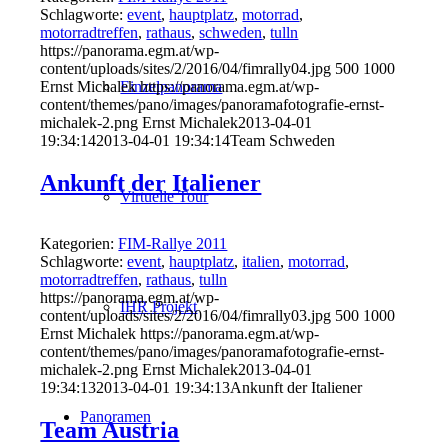
Schlagworte:
event
,
hauptplatz
,
motorrad
,
motorradtreffen
,
rathaus
,
schweden
,
tulln
https://panorama.egm.at/wp-
content/uploads/sites/2/2016/04/fimrally04.jpg
500
1000
Einzelpanorama
Ernst Michalek
https://panorama.egm.at/wp-
content/themes/pano/images/panoramafotografie-ernst-
michalek-2.png
Ernst Michalek
2013-04-01
19:34:14
2013-04-01 19:34:14
Team Schweden
Ankunft der Italiener
Virtuelle Tour
Kategorien:
FIM-Rallye 2011
Schlagworte:
event
,
hauptplatz
,
italien
,
motorrad
,
motorradtreffen
,
rathaus
,
tulln
https://panorama.egm.at/wp-
IHR Projekt
content/uploads/sites/2/2016/04/fimrally03.jpg
500
1000
Ernst Michalek
https://panorama.egm.at/wp-
content/themes/pano/images/panoramafotografie-ernst-
michalek-2.png
Ernst Michalek
2013-04-01
19:34:13
2013-04-01 19:34:13
Ankunft der Italiener
Panoramen
Team Austria