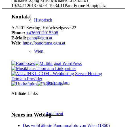
michalek-2.png
Ernst Michalek
2013-04-01
19:34:11
2013-04-01 19:34:11
Parc Ferme Hauptplatz
Kontakt
Historisch
A-2201 Seyring, Hofwieselgasse 22
Phone:
+4369912015308
E-Mail:
pano@egm.at
Web:
https://panorama.egm.at
Wien
Stephansdom
Affiliate-Links
Parlament
Neues im Weblog
Das wohl älteste Panoramafoto von Wien (1860)