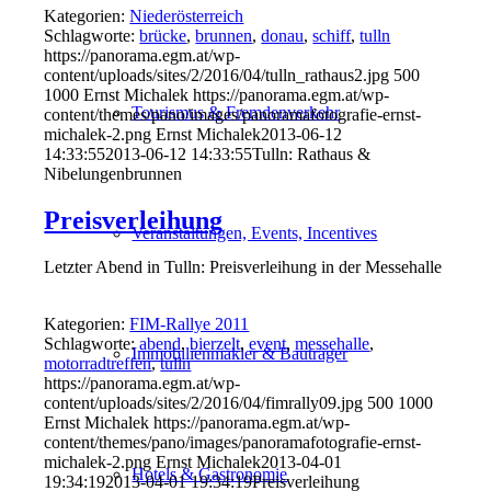
Kategorien:
Niederösterreich
Schlagworte:
brücke
,
brunnen
,
donau
,
schiff
,
tulln
https://panorama.egm.at/wp-
content/uploads/sites/2/2016/04/tulln_rathaus2.jpg
500
1000
Ernst Michalek
https://panorama.egm.at/wp-
Tourismus & Fremdenverkehr
content/themes/pano/images/panoramafotografie-ernst-
michalek-2.png
Ernst Michalek
2013-06-12
14:33:55
2013-06-12 14:33:55
Tulln: Rathaus &
Nibelungenbrunnen
Preisverleihung
Veranstaltungen, Events, Incentives
Letzter Abend in Tulln: Preisverleihung in der Messehalle
Kategorien:
FIM-Rallye 2011
Schlagworte:
abend
,
bierzelt
,
event
,
messehalle
,
Immobilienmakler & Bauträger
motorradtreffen
,
tulln
https://panorama.egm.at/wp-
content/uploads/sites/2/2016/04/fimrally09.jpg
500
1000
Ernst Michalek
https://panorama.egm.at/wp-
content/themes/pano/images/panoramafotografie-ernst-
michalek-2.png
Ernst Michalek
2013-04-01
Hotels & Gastronomie
19:34:19
2013-04-01 19:34:19
Preisverleihung