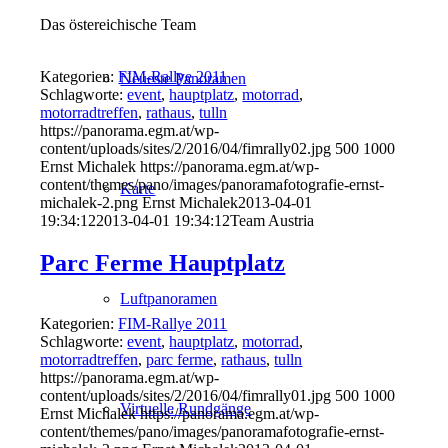
Das östereichische Team
Kategorien:
FIM-Rallye 2011
Neueste Panoramen
Schlagworte:
event
,
hauptplatz
,
motorrad
,
motorradtreffen
,
rathaus
,
tulln
https://panorama.egm.at/wp-
content/uploads/sites/2/2016/04/fimrally02.jpg
500
1000
Ernst Michalek
https://panorama.egm.at/wp-
content/themes/pano/images/panoramafotografie-ernst-
Karte
michalek-2.png
Ernst Michalek
2013-04-01
19:34:12
2013-04-01 19:34:12
Team Austria
Parc Ferme Hauptplatz
Luftpanoramen
Kategorien:
FIM-Rallye 2011
Schlagworte:
event
,
hauptplatz
,
motorrad
,
motorradtreffen
,
parc ferme
,
rathaus
,
tulln
https://panorama.egm.at/wp-
content/uploads/sites/2/2016/04/fimrally01.jpg
500
1000
Virtuelle Rundgänge
Ernst Michalek
https://panorama.egm.at/wp-
content/themes/pano/images/panoramafotografie-ernst-