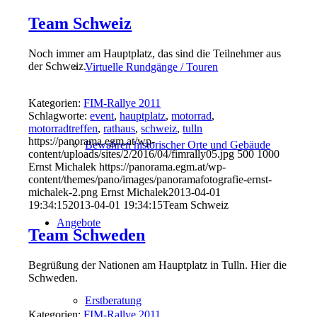
Team Schweiz
Noch immer am Hauptplatz, das sind die Teilnehmer aus
der Schweiz.
Virtuelle Rundgänge / Touren
Kategorien:
FIM-Rallye 2011
Schlagworte:
event
,
hauptplatz
,
motorrad
,
motorradtreffen
,
rathaus
,
schweiz
,
tulln
https://panorama.egm.at/wp-
Bewahren historischer Orte und Gebäude
content/uploads/sites/2/2016/04/fimrally05.jpg
500
1000
Ernst Michalek
https://panorama.egm.at/wp-
content/themes/pano/images/panoramafotografie-ernst-
michalek-2.png
Ernst Michalek
2013-04-01
19:34:15
2013-04-01 19:34:15
Team Schweiz
Angebote
Team Schweden
Begrüßung der Nationen am Hauptplatz in Tulln. Hier die
Schweden.
Erstberatung
Kategorien:
FIM-Rallye 2011