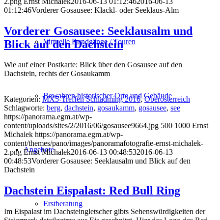
2.png
Ernst Michalek
2016-06-13 01:12:46
2016-06-13
01:12:46
Vorderer Gosausee: Klackl- oder Seeklaus-Alm
Vorderer Gosausee: Seeklausalm und
Virtuelle Rundgänge / Touren
Blick auf den Dachstein
Wie auf einer Postkarte: Blick über den Gosausee auf den
Dachstein, rechts der Gosaukamm
Bewahren historischer Orte und Gebäude
Kategorien:
MX5-Treffen Schladming 2016
,
Oberösterreich
Schlagworte:
berg
,
dachstein
,
gosaukamm
,
gosausee
,
see
https://panorama.egm.at/wp-
content/uploads/sites/2/2016/06/gosausee9664.jpg
500
1000
Ernst
Michalek
https://panorama.egm.at/wp-
content/themes/pano/images/panoramafotografie-ernst-michalek-
Angebote
2.png
Ernst Michalek
2016-06-13 00:48:53
2016-06-13
00:48:53
Vorderer Gosausee: Seeklausalm und Blick auf den
Dachstein
Dachstein Eispalast: Red Bull Ring
Erstberatung
Im Eispalast im Dachsteingletscher gibts Sehenswürdigkeiten der