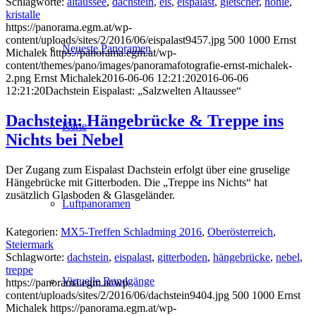
Schlagworte:
altaussee
,
dachstein
,
eis
,
eispalast
,
gletscher
,
höhle
,
kristalle
https://panorama.egm.at/wp-
content/uploads/sites/2/2016/06/eispalast9457.jpg
500
1000
Ernst
Neueste Panoramen
Michalek
https://panorama.egm.at/wp-
content/themes/pano/images/panoramafotografie-ernst-michalek-
2.png
Ernst Michalek
2016-06-06 12:21:20
2016-06-06
12:21:20
Dachstein Eispalast: „Salzwelten Altaussee“
Dachstein: Hängebrücke & Treppe ins
Karte
Nichts bei Nebel
Der Zugang zum Eispalast Dachstein erfolgt über eine gruselige
Hängebrücke mit Gitterboden. Die „Treppe ins Nichts“ hat
zusätzlich Glasboden & Glasgeländer.
Luftpanoramen
Kategorien:
MX5-Treffen Schladming 2016
,
Oberösterreich
,
Steiermark
Schlagworte:
dachstein
,
eispalast
,
gitterboden
,
hängebrücke
,
nebel
,
treppe
Virtuelle Rundgänge
https://panorama.egm.at/wp-
content/uploads/sites/2/2016/06/dachstein9404.jpg
500
1000
Ernst
Michalek
https://panorama.egm.at/wp-