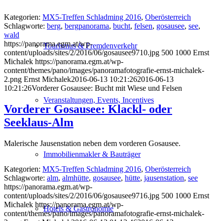
Kategorien:
MX5-Treffen Schladming 2016
,
Oberösterreich
Schlagworte:
berg
,
bergpanorama
,
bucht
,
felsen
,
gosausee
,
see
,
wald
https://panorama.egm.at/wp-
Tourismus & Fremdenverkehr
content/uploads/sites/2/2016/06/gosausee9710.jpg
500
1000
Ernst
Michalek
https://panorama.egm.at/wp-
content/themes/pano/images/panoramafotografie-ernst-michalek-
2.png
Ernst Michalek
2016-06-13 10:21:26
2016-06-13
10:21:26
Vorderer Gosausee: Bucht mit Wiese und Felsen
Veranstaltungen, Events, Incentives
Vorderer Gosausee: Klackl- oder
Seeklaus-Alm
Malerische Jausenstation neben dem vorderen Gosausee.
Immobilienmakler & Bauträger
Kategorien:
MX5-Treffen Schladming 2016
,
Oberösterreich
Schlagworte:
alm
,
almhütte
,
gosausee
,
hütte
,
jausenstation
,
see
https://panorama.egm.at/wp-
content/uploads/sites/2/2016/06/gosausee9716.jpg
500
1000
Ernst
Michalek
https://panorama.egm.at/wp-
Hotels & Gastronomie
content/themes/pano/images/panoramafotografie-ernst-michalek-