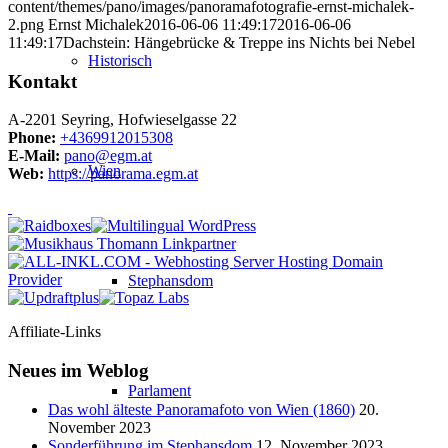
content/themes/pano/images/panoramafotografie-ernst-michalek-
2.png
Ernst Michalek
2016-06-06 11:49:17
2016-06-06
11:49:17
Dachstein: Hängebrücke & Treppe ins Nichts bei Nebel
Historisch
Kontakt
A-2201 Seyring, Hofwieselgasse 22
Phone:
+4369912015308
E-Mail:
pano@egm.at
Wien
Web:
https://panorama.egm.at
Stephansdom
Affiliate-Links
Neues im Weblog
Parlament
Das wohl älteste Panoramafoto von Wien (1860)
20.
November 2023
Sonderführung im Stephansdom
12. November 2023