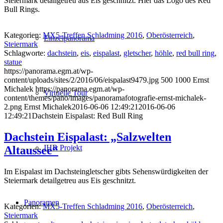
Steiermark detailgetreu aus Eis geschnitzt. Hier das Logo des Red
Bull Rings.
Kategorien:
MX5-Treffen Schladming 2016
,
Oberösterreich
,
Einzelpanorama
Steiermark
Schlagworte:
dachstein
,
eis
,
eispalast
,
gletscher
,
höhle
,
red bull ring
,
statue
https://panorama.egm.at/wp-
content/uploads/sites/2/2016/06/eispalast9479.jpg
500
1000
Ernst
Michalek
https://panorama.egm.at/wp-
Virtuelle Tour
content/themes/pano/images/panoramafotografie-ernst-michalek-
2.png
Ernst Michalek
2016-06-06 12:49:21
2016-06-06
12:49:21
Dachstein Eispalast: Red Bull Ring
Dachstein Eispalast: „Salzwelten
IHR Projekt
Altaussee“
Im Eispalast im Dachsteingletscher gibts Sehenswürdigkeiten der
Steiermark detailgetreu aus Eis geschnitzt.
Panoramen
Kategorien:
MX5-Treffen Schladming 2016
,
Oberösterreich
,
Steiermark