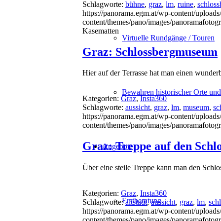
Schlagworte:
bühne
,
graz
,
lm
,
ruine
,
schloss
https://panorama.egm.at/wp-content/uploads
content/themes/pano/images/panoramafotogr
Kasematten
Virtuelle Rundgänge / Touren
Graz: Schlossbergmuseum
Hier auf der Terrasse hat man einen wunderb
Bewahren historischer Orte un
Kategorien:
Graz
,
Insta360
Schlagworte:
aussicht
,
graz
,
lm
,
museum
,
sc
https://panorama.egm.at/wp-content/uploads
content/themes/pano/images/panoramafotogr
Graz: Treppe auf den Schl
Angebote
Über eine steile Treppe kann man den Schlos
Kategorien:
Graz
,
Insta360
Erstberatung
Schlagworte:
altstadt
,
aussicht
,
graz
,
lm
,
sch
https://panorama.egm.at/wp-content/uploads/
content/themes/pano/images/panoramafotogr