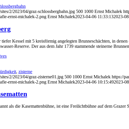
hlossbergbahn
sites/2/2023/04/graz-schlossbergbahn.jpg
500
1000
Ernst Michalek
htt
afie-ernst-michalek-2.png
Ernst Michalek
2023-04-06 11:33:13
2023-08
berg
r tiefer Kessel mit 5 kreisförmig angelegten Brunneschächten, in den
schwasser-Reserve. Der aus dem Jahr 1739 stammende steinerne Brunnen
ives
ürdigkeit
,
zisterne
sites/2/2023/04/graz-zisterne01.jpg
500
1000
Ernst Michalek
https://p
afie-ernst-michalek-2.png
Ernst Michalek
2023-04-06 10:15:49
2023-08
asematten
nt als die Kasemattenbühne, ist eine Freilichtbühne auf dem Grazer 