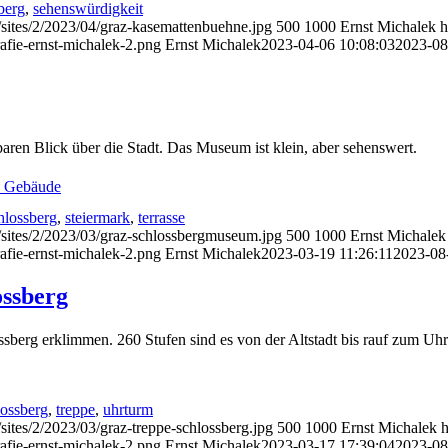
berg
,
sehenswürdigkeit
/sites/2/2023/04/graz-kasemattenbuehne.jpg
500
1000
Ernst Michalek
h
afie-ernst-michalek-2.png
Ernst Michalek
2023-04-06 10:08:03
2023-08
aren Blick über die Stadt. Das Museum ist klein, aber sehenswert.
d Gebäude
hlossberg
,
steiermark
,
terrasse
/sites/2/2023/03/graz-schlossbergmuseum.jpg
500
1000
Ernst Michalek
afie-ernst-michalek-2.png
Ernst Michalek
2023-03-19 11:26:11
2023-08
ossberg
sberg erklimmen. 260 Stufen sind es von der Altstadt bis rauf zum Uhr
lossberg
,
treppe
,
uhrturm
sites/2/2023/03/graz-treppe-schlossberg.jpg
500
1000
Ernst Michalek
h
afie-ernst-michalek-2.png
Ernst Michalek
2023-03-17 17:39:04
2023-08