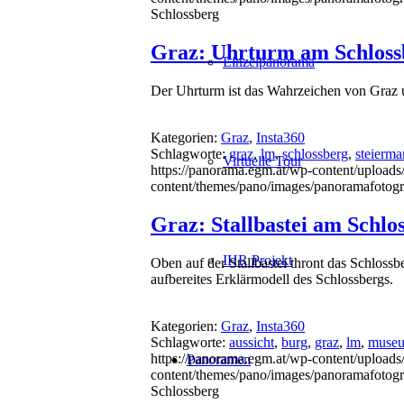
Schlossberg
Graz: Uhrturm am Schloss
Einzelpanorama
Der Uhrturm ist das Wahrzeichen von Graz u
Kategorien:
Graz
,
Insta360
Schlagworte:
graz
,
lm
,
schlossberg
,
steierma
Virtuelle Tour
https://panorama.egm.at/wp-content/uploads/
content/themes/pano/images/panoramafotogr
Graz: Stallbastei am Schlo
IHR Projekt
Oben auf der Stallbastei thront das Schloss
aufbereites Erklärmodell des Schlossbergs.
Kategorien:
Graz
,
Insta360
Schlagworte:
aussicht
,
burg
,
graz
,
lm
,
muse
https://panorama.egm.at/wp-content/uploads/s
Panoramen
content/themes/pano/images/panoramafotogr
Schlossberg