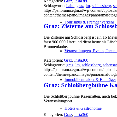
Kategorien:
Graz
,
Insta360
Schlagworte:
bahn
,
graz
,
lm
,
schlossberg
,
sc
https://panorama.egm.at/wp-content/uploads/
content/themes/pano/images/panoramafotogr
Tourismus & Fremdenverkehr
Graz: Zisterne am Schloss
Die Zisterne am Schlossberg ist ein 16 Mete
fasst 900.000 Liter und dient heute als Lö
Brunnenlaube.
Veranstaltungen, Events, Incent
Kategorien:
Graz
,
Insta360
Schlagworte:
graz
,
lm
,
schlossberg
,
sehensw
https://panorama.egm.at/wp-content/uploads/
content/themes/pano/images/panoramafotogr
Immobilienmakler & Bauträger
Graz: Schloßbergbühne K
Die Schloßbergbühne Kasematten, auch bekan
Veranstaltungsort.
Hotels & Gastronomie
Kategorien:
Graz
,
Insta360