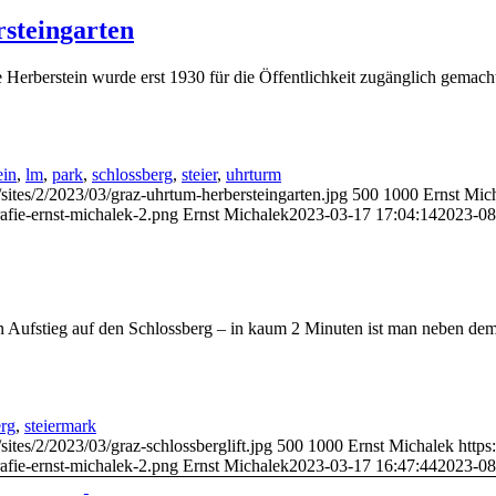
steingarten
 Herberstein wurde erst 1930 für die Öffentlichkeit zugänglich gemac
ein
,
lm
,
park
,
schlossberg
,
steier
,
uhrturm
sites/2/2023/03/graz-uhrtum-herbersteingarten.jpg
500
1000
Ernst Mic
afie-ernst-michalek-2.png
Ernst Michalek
2023-03-17 17:04:14
2023-08
 Aufstieg auf den Schlossberg – in kaum 2 Minuten ist man neben dem
erg
,
steiermark
ites/2/2023/03/graz-schlossberglift.jpg
500
1000
Ernst Michalek
https
afie-ernst-michalek-2.png
Ernst Michalek
2023-03-17 16:47:44
2023-08