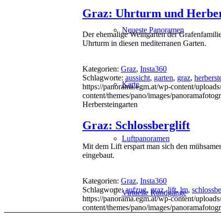
Graz: Uhrturm und Herber
Neueste Panoramen
Der ehemalige Weingarten der Grafenfamilie
Uhrturm in diesen mediterranen Garten.
Kategorien:
Graz
,
Insta360
Schlagworte:
aussicht
,
garten
,
graz
,
herberst
Karte
https://panorama.egm.at/wp-content/uploads/
content/themes/pano/images/panoramafotogr
Herbersteingarten
Graz: Schlossberglift
Luftpanoramen
Mit dem Lift erspart man sich den mühsamen
eingebaut.
Kategorien:
Graz
,
Insta360
Schlagworte:
aufzug
,
graz
,
lift
,
lm
,
schlossb
Virtuelle Rundgänge
https://panorama.egm.at/wp-content/uploads/s
content/themes/pano/images/panoramafotogr