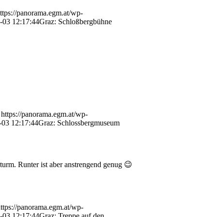
ttps://panorama.egm.at/wp-
-03 12:17:44
Graz: Schloßbergbühne
https://panorama.egm.at/wp-
-03 12:17:44
Graz: Schlossbergmuseum
turm. Runter ist aber anstrengend genug 😉
ttps://panorama.egm.at/wp-
-03 12:17:44
Graz: Treppe auf den