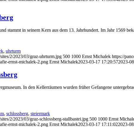
berg
nd stammt in seinem Kern aus dem 13. Jahrhundert. Im Jahr 1569 beka
rk
,
uhrturm
sites/2/2023/03/graz-uhrturm.jpg
500
1000
Ernst Michalek
https://pan
afie-ernst-michalek-2.png
Ernst Michalek
2023-03-17 17:20:57
2023-08
ssberg
bergmuseum. In den Kellerräumen wurden früher Gefangene untergebrach
um
,
schlossberg
,
steiermark
ites/2/2023/03/graz-schlossberg-stallbastei.jpg
500
1000
Ernst Michal
afie-ernst-michalek-2.png
Ernst Michalek
2023-03-17 17:11:02
2023-08