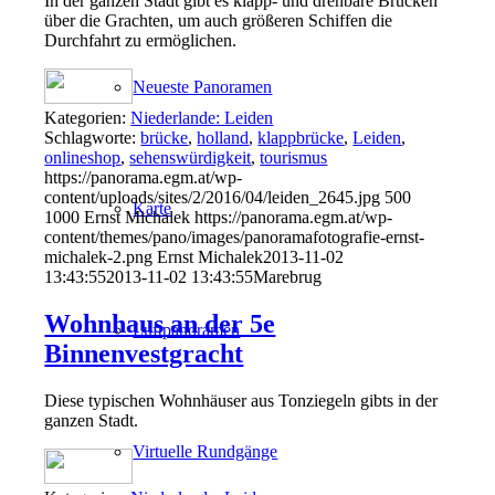
In der ganzen Stadt gibt es klapp- und drehbare Brücken
über die Grachten, um auch größeren Schiffen die
Durchfahrt zu ermöglichen.
Neueste Panoramen
Kategorien:
Niederlande: Leiden
Schlagworte:
brücke
,
holland
,
klappbrücke
,
Leiden
,
onlineshop
,
sehenswürdigkeit
,
tourismus
https://panorama.egm.at/wp-
content/uploads/sites/2/2016/04/leiden_2645.jpg
500
Karte
1000
Ernst Michalek
https://panorama.egm.at/wp-
content/themes/pano/images/panoramafotografie-ernst-
michalek-2.png
Ernst Michalek
2013-11-02
13:43:55
2013-11-02 13:43:55
Marebrug
Wohnhaus an der 5e
Luftpanoramen
Binnenvestgracht
Diese typischen Wohnhäuser aus Tonziegeln gibts in der
ganzen Stadt.
Virtuelle Rundgänge