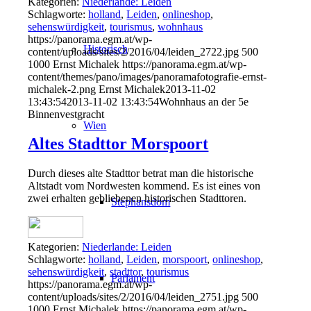
Kategorien:
Niederlande: Leiden
Schlagworte:
holland
,
Leiden
,
onlineshop
,
sehenswürdigkeit
,
tourismus
,
wohnhaus
https://panorama.egm.at/wp-
Historisch
content/uploads/sites/2/2016/04/leiden_2722.jpg
500
1000
Ernst Michalek
https://panorama.egm.at/wp-
content/themes/pano/images/panoramafotografie-ernst-
michalek-2.png
Ernst Michalek
2013-11-02
13:43:54
2013-11-02 13:43:54
Wohnhaus an der 5e
Binnenvestgracht
Wien
Altes Stadttor Morspoort
Durch dieses alte Stadttor betrat man die historische
Altstadt vom Nordwesten kommend. Es ist eines von
zwei erhalten gebliebenen historischen Stadttoren.
Stephansdom
Kategorien:
Niederlande: Leiden
Schlagworte:
holland
,
Leiden
,
morspoort
,
onlineshop
,
sehenswürdigkeit
,
stadttor
,
tourismus
Parlament
https://panorama.egm.at/wp-
content/uploads/sites/2/2016/04/leiden_2751.jpg
500
1000
Ernst Michalek
https://panorama.egm.at/wp-