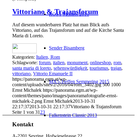
Vittoriano & Trajansforum
ROST Masters 2016
Auf diesem wunderbaren Platz hat man Blick aufs
Vittoriano, auf das Trajansforum und auf die Kirche Santa
Maria di Loreto.
Sender Bisamberg
Kategorien:
Italien, Rom
Schlagworte:
forum
,
italien
,
monument
,
onlineshop
,
rom
,
santa maria di loreto
,
sehenswürdigkeit
,
tourismus
,
trajan
,
vittoriano
,
Vittorio Emanuele II
https://panorama.egm.at/wp-
MX5-Treffen Semmering 2015
content/uploads/sites/2/2016/04/rom_3402.jpg
500
1000
Ernst Michalek
https://panorama.egm.at/wp-
content/themes/pano/images/panoramafotografie-ernst-
michalek-2.png
Ernst Michalek
2013-10-31
22:17:37
2013-10-31 22:17:37
Vittoriano & Trajansforum
Seite 1 von 3
1
2
3
Falkenstein Classic 2013
Kontakt
A-2201 Seyring, Hofwieselgasse 22