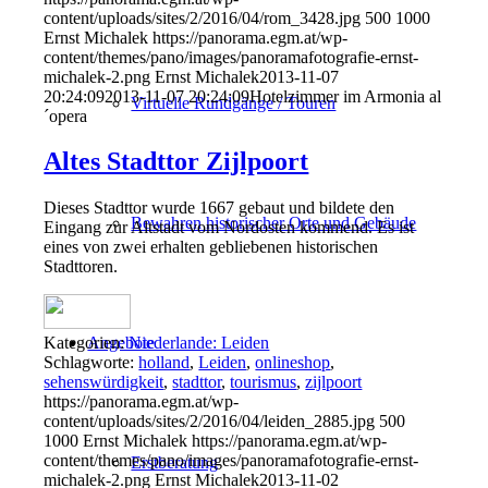
content/uploads/sites/2/2016/04/rom_3428.jpg
500
1000
Ernst Michalek
https://panorama.egm.at/wp-
content/themes/pano/images/panoramafotografie-ernst-
michalek-2.png
Ernst Michalek
2013-11-07
20:24:09
2013-11-07 20:24:09
Hotelzimmer im Armonia al
Virtuelle Rundgänge / Touren
´opera
Altes Stadttor Zijlpoort
Dieses Stadttor wurde 1667 gebaut und bildete den
Bewahren historischer Orte und Gebäude
Eingang zur Altstadt vom Nordosten kommend. Es ist
eines von zwei erhalten gebliebenen historischen
Stadttoren.
Angebote
Kategorien:
Niederlande: Leiden
Schlagworte:
holland
,
Leiden
,
onlineshop
,
sehenswürdigkeit
,
stadttor
,
tourismus
,
zijlpoort
https://panorama.egm.at/wp-
content/uploads/sites/2/2016/04/leiden_2885.jpg
500
1000
Ernst Michalek
https://panorama.egm.at/wp-
content/themes/pano/images/panoramafotografie-ernst-
Erstberatung
michalek-2.png
Ernst Michalek
2013-11-02