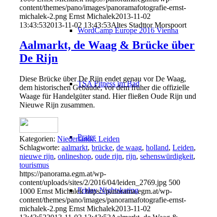
content/themes/pano/images/panoramafotografie-ernst-
michalek-2.png
Ernst Michalek
2013-11-02
13:43:53
2013-11-02 13:43:53
Altes Stadttor Morspoort
WordCamp Europe 2016 Vienna
Aalmarkt, de Waag & Brücke über
De Rijn
Diese Brücke über De Rijn endet genau vor De Waag,
TSA Fitness im Bad
dem historischen Gebäude, vor dem früher die offizielle
Waage für Handelgüter stand. Hier fließen Oude Rijn und
Nieuwe Rijn zusammen.
Prater
Kategorien:
Niederlande: Leiden
Schlagworte:
aalmarkt
,
brücke
,
de waag
,
holland
,
Leiden
,
nieuwe rijn
,
onlineshop
,
oude rijn
,
rijn
,
sehenswürdigkeit
,
tourismus
https://panorama.egm.at/wp-
content/uploads/sites/2/2016/04/leiden_2769.jpg
500
Friday Nightskating
1000
Ernst Michalek
https://panorama.egm.at/wp-
content/themes/pano/images/panoramafotografie-ernst-
michalek-2.png
Ernst Michalek
2013-11-02