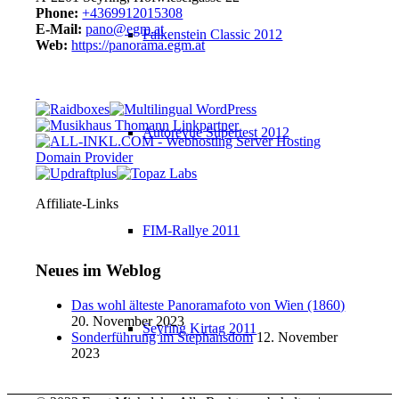
Phone:
+4369912015308
E-Mail:
pano@egm.at
Falkenstein Classic 2012
Web:
https://panorama.egm.at
Autorevue Supertest 2012
Affiliate-Links
FIM-Rallye 2011
Neues im Weblog
Das wohl älteste Panoramafoto von Wien (1860)
20. November 2023
Seyring Kirtag 2011
Sonderführung im Stephansdom
12. November
2023