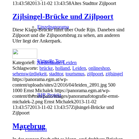
13:43:58
2013-11-02 13:43:58
Altes Stadttor Zijlpoort
Zijlsingel-Brücke und Zijlpoort
Einzelpanorama
Diese Klapp-Brücke führt über Oude Rijn. Daneben sind
Zijlpoort und die Zijlspoortsbrug zu sehen, am anderen
Ufer liegt der Ankerpark.
Virtuelle Tour
Kategorien:
Niederlande: Leiden
Schlagworte:
brücke
,
holland
,
Leiden
,
onlineshop
,
sehenswürdigkeit
,
stadttor
,
tourismus
,
zijlpoort
,
zijlsingel
https://panorama.egm.at/wp-
content/uploads/sites/2/2016/04/leiden_2891.jpg
500
1000
Ernst Michalek
https://panorama.egm.at/wp-
IHR Projekt
content/themes/pano/images/panoramafotografie-ernst-
michalek-2.png
Ernst Michalek
2013-11-02
13:43:57
2013-11-02 13:43:57
Zijlsingel-Brücke und
Zijlpoort
Marebrug
Panoramen