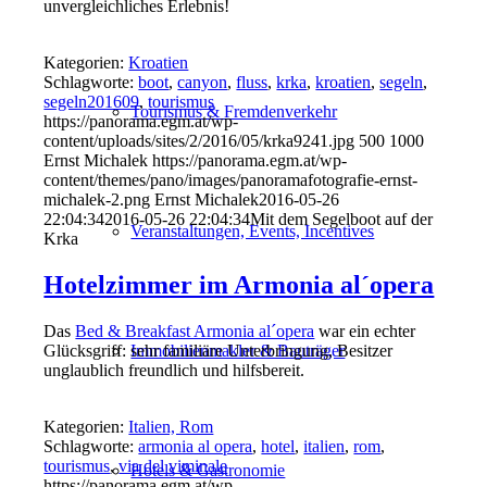
unvergleichliches Erlebnis!
Kategorien:
Kroatien
Schlagworte:
boot
,
canyon
,
fluss
,
krka
,
kroatien
,
segeln
,
segeln201609
,
tourismus
Tourismus & Fremdenverkehr
https://panorama.egm.at/wp-
content/uploads/sites/2/2016/05/krka9241.jpg
500
1000
Ernst Michalek
https://panorama.egm.at/wp-
content/themes/pano/images/panoramafotografie-ernst-
michalek-2.png
Ernst Michalek
2016-05-26
22:04:34
2016-05-26 22:04:34
Mit dem Segelboot auf der
Veranstaltungen, Events, Incentives
Krka
Hotelzimmer im Armonia al´opera
Das
Bed & Breakfast Armonia al´opera
war ein echter
Glücksgriff: sehr familiäre Unterbringung, Besitzer
Immobilienmakler & Bauträger
unglaublich freundlich und hilfsbereit.
Kategorien:
Italien, Rom
Schlagworte:
armonia al opera
,
hotel
,
italien
,
rom
,
tourismus
,
via del viminale
Hotels & Gastronomie
https://panorama.egm.at/wp-