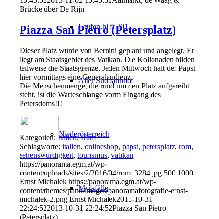
13:43:52
2013-11-02 13:43:52
Aalmarkt, de Waag &
Brücke über De Rijn
Laufen hilft 2012
Piazza San Pietro (Petersplatz)
Dieser Platz wurde von Bernini geplant und angelegt. Er
liegt am Staatsgebiet des Vatikan. Die Kollonaden bilden
teilweise die Staatsgrenze. Jeden Mittwoch hält der Papst
hier vormittags eine Generalaudienz.
Alter Südbahnhof
Die Menschenmenge, die rund um den Platz aufgereiht
steht, ist die Warteschlange vorm Eingang des
Petersdoms!!!
Niederösterreich
Kategorien:
Italien, Rom
Schlagworte:
italien
,
onlineshop
,
papst
,
petersplatz
,
rom
,
sehenswürdigkeit
,
tourismus
,
vatikan
https://panorama.egm.at/wp-
content/uploads/sites/2/2016/04/rom_3284.jpg
500
1000
Ernst Michalek
https://panorama.egm.at/wp-
Myrafälle
content/themes/pano/images/panoramafotografie-ernst-
michalek-2.png
Ernst Michalek
2013-10-31
22:24:52
2013-10-31 22:24:52
Piazza San Pietro
(Petersplatz)