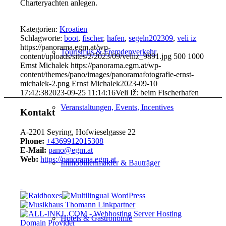
Charteryachten anlegen.
Kategorien:
Kroatien
Schlagworte:
boot
,
fischer
,
hafen
,
segeln202309
,
veli iz
https://panorama.egm.at/wp-
Tourismus & Fremdenverkehr
content/uploads/sites/2/2023/09/veliiz_9891.jpg
500
1000
Ernst Michalek
https://panorama.egm.at/wp-
content/themes/pano/images/panoramafotografie-ernst-
michalek-2.png
Ernst Michalek
2023-09-10
17:42:38
2023-09-25 11:14:16
Veli Iž: beim Fischerhafen
Veranstaltungen, Events, Incentives
Kontakt
A-2201 Seyring, Hofwieselgasse 22
Phone:
+4369912015308
E-Mail:
pano@egm.at
Web:
https://panorama.egm.at
Immobilienmakler & Bauträger
Hotels & Gastronomie