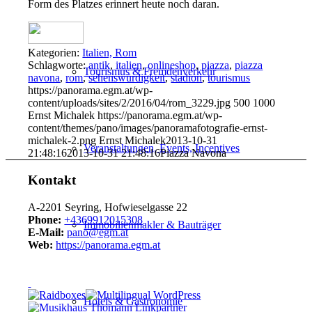
Form des Platzes erinnert heute noch daran.
Kategorien:
Italien, Rom
Schlagworte:
antik
,
italien
,
onlineshop
,
piazza
,
piazza
Tourismus & Fremdenverkehr
navona
,
rom
,
sehenswürdigkeit
,
stadion
,
tourismus
https://panorama.egm.at/wp-
content/uploads/sites/2/2016/04/rom_3229.jpg
500
1000
Ernst Michalek
https://panorama.egm.at/wp-
content/themes/pano/images/panoramafotografie-ernst-
michalek-2.png
Ernst Michalek
2013-10-31
Veranstaltungen, Events, Incentives
21:48:16
2013-10-31 21:48:16
Piazza Navona
Kontakt
A-2201 Seyring, Hofwieselgasse 22
Phone:
+4369912015308
Immobilienmakler & Bauträger
E-Mail:
pano@egm.at
Web:
https://panorama.egm.at
Hotels & Gastronomie