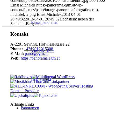
content/uploads/sites/2/2016/04/dachstein01.jpg
500
1000
Ernst Michalek
https://panorama.egm.at/wp-
content/themes/pano/images/panoramafotografie-ernst-
michalek-2.png
Ernst Michalek
2013-04-01
20:49:32
2013-04-01 20:49:32
Dachstein: neben der
Einzelpanorama
Seilbahn-Bergstation
Kontakt
A-2201 Seyring, Hofwieselgasse 22
Phone:
+4369912015308
Virtuelle Tour
E-Mail:
pano@egm.at
Web:
https://panorama.egm.at
IHR Projekt
Affiliate-Links
Panoramen