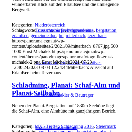
wunderbaren Blick auf den Erlaufsee und die umliegende
Bergwelt.
Kategorien:
Niederösterreich
Schlagworte:
aussicht
,
berge
,
bergpanorama
,
bergstation
,
Tourismus & Fremdenverkehr
erlaufsee
,
gemeindealpe
,
lm
,
mitterbach
,
terzerhaus
https://panorama.egm.at/wp-
content/uploads/sites/2/2021/09/mitterbach_8767.jpg
500
1000
Ernst Michalek
https://panorama.egm.at/wp-
content/themes/pano/images/panoramafotografie-ernst-
michalek-2.png
Ernst Michalek
2021-07-23
Veranstaltungen, Events, Incentives
12:40:24
2023-08-03 12:24:44
Mitterbach: Aussicht auf
Erlaufsee beim Terzerhaus
Schladming, Planai: Schaf-Alm und
Planai-Seilbahn
Immobilienmakler & Bauträger
Neben der Planai-Bergstation auf 1830m Seehöhe liegt
die Schaf-Alm, eine Almhütte mit ganzjährigem Betrieb.
Kategorien:
MX5-Treffen Schladming 2016
,
Steiermark
Hotels & Gastronomie
Schlagworte:
berg
,
bergpanorama
,
bergstation
,
planai
,