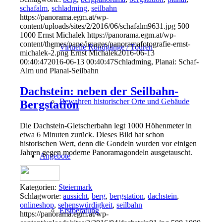
schafalm
,
schladming
,
seilbahn
https://panorama.egm.at/wp-
content/uploads/sites/2/2016/06/schafalm9631.jpg
500
1000
Ernst Michalek
https://panorama.egm.at/wp-
content/themes/pano/images/panoramafotografie-ernst-
Virtuelle Rundgänge / Touren
michalek-2.png
Ernst Michalek
2016-06-13
00:40:47
2016-06-13 00:40:47
Schladming, Planai: Schaf-
Alm und Planai-Seilbahn
Dachstein: neben der Seilbahn-
Bewahren historischer Orte und Gebäude
Bergstation
Die Dachstein-Gletscherbahn legt 1000 Höhenmeter in
etwa 6 Minuten zurück. Dieses Bild hat schon
historischen Wert, denn die Gondeln wurden vor einigen
Jahren gegen moderne Panoramagondeln ausgetauscht.
Angebote
Kategorien:
Steiermark
Schlagworte:
aussicht
,
berg
,
bergstation
,
dachstein
,
onlineshop
,
sehenswürdigkeit
,
seilbahn
Erstberatung
https://panorama.egm.at/wp-