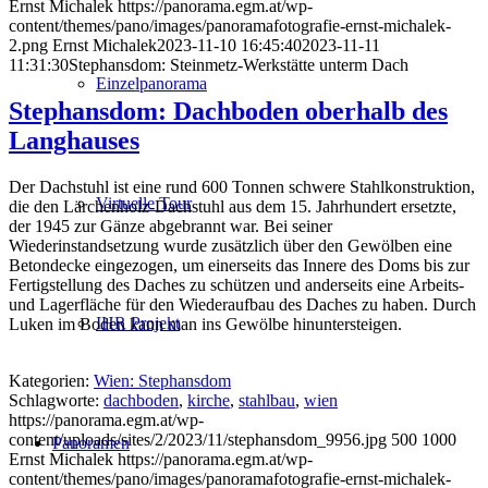
Ernst Michalek
https://panorama.egm.at/wp-
content/themes/pano/images/panoramafotografie-ernst-michalek-
2.png
Ernst Michalek
2023-11-10 16:45:40
2023-11-11
11:31:30
Stephansdom: Steinmetz-Werkstätte unterm Dach
Einzelpanorama
Stephansdom: Dachboden oberhalb des
Langhauses
Der Dachstuhl ist eine rund 600 Tonnen schwere Stahlkonstruktion,
Virtuelle Tour
die den Lärchenholz-Dachstuhl aus dem 15. Jahrhundert ersetzte,
der 1945 zur Gänze abgebrannt war. Bei seiner
Wiederinstandsetzung wurde zusätzlich über den Gewölben eine
Betondecke eingezogen, um einerseits das Innere des Doms bis zur
Fertigstellung des Daches zu schützen und anderseits eine Arbeits-
und Lagerfläche für den Wiederaufbau des Daches zu haben. Durch
IHR Projekt
Luken im Boden kann man ins Gewölbe hinuntersteigen.
Kategorien:
Wien: Stephansdom
Schlagworte:
dachboden
,
kirche
,
stahlbau
,
wien
https://panorama.egm.at/wp-
content/uploads/sites/2/2023/11/stephansdom_9956.jpg
500
1000
Panoramen
Ernst Michalek
https://panorama.egm.at/wp-
content/themes/pano/images/panoramafotografie-ernst-michalek-