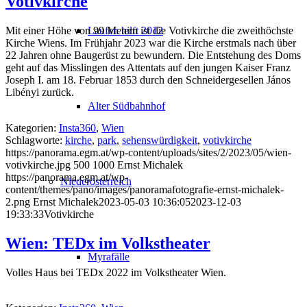
Votivkirche
Laufen hilft 2012
Mit einer Höhe von 99 Metern ist die Votivkirche die zweithöchste
Kirche Wiens. Im Frühjahr 2023 war die Kirche erstmals nach über
22 Jahren ohne Baugerüst zu bewundern. Die Entstehung des Doms
geht auf das Misslingen des Attentats auf den jungen Kaiser Franz
Joseph I. am 18. Februar 1853 durch den Schneidergesellen János
Libényi zurück.
Alter Südbahnhof
Kategorien:
Insta360
,
Wien
Schlagworte:
kirche
,
park
,
sehenswürdigkeit
,
votivkirche
https://panorama.egm.at/wp-content/uploads/sites/2/2023/05/wien-
votivkirche.jpg
500
1000
Ernst Michalek
https://panorama.egm.at/wp-
Niederösterreich
content/themes/pano/images/panoramafotografie-ernst-michalek-
2.png
Ernst Michalek
2023-05-03 10:36:05
2023-12-03
19:33:33
Votivkirche
Wien: TEDx im Volkstheater
Myrafälle
Volles Haus bei TEDx 2022 im Volkstheater Wien.