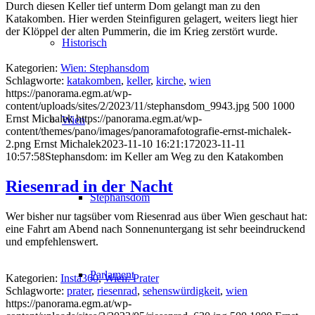
Durch diesen Keller tief unterm Dom gelangt man zu den
Katakomben. Hier werden Steinfiguren gelagert, weiters liegt hier
der Klöppel der alten Pummerin, die im Krieg zerstört wurde.
Historisch
Kategorien:
Wien: Stephansdom
Schlagworte:
katakomben
,
keller
,
kirche
,
wien
https://panorama.egm.at/wp-
content/uploads/sites/2/2023/11/stephansdom_9943.jpg
500
1000
Ernst Michalek
https://panorama.egm.at/wp-
Wien
content/themes/pano/images/panoramafotografie-ernst-michalek-
2.png
Ernst Michalek
2023-11-10 16:21:17
2023-11-11
10:57:58
Stephansdom: im Keller am Weg zu den Katakomben
Riesenrad in der Nacht
Stephansdom
Wer bisher nur tagsüber vom Riesenrad aus über Wien geschaut hat:
eine Fahrt am Abend nach Sonnenuntergang ist sehr beeindruckend
und empfehlenswert.
Parlament
Kategorien:
Insta360
,
Wien: Prater
Schlagworte:
prater
,
riesenrad
,
sehenswürdigkeit
,
wien
https://panorama.egm.at/wp-