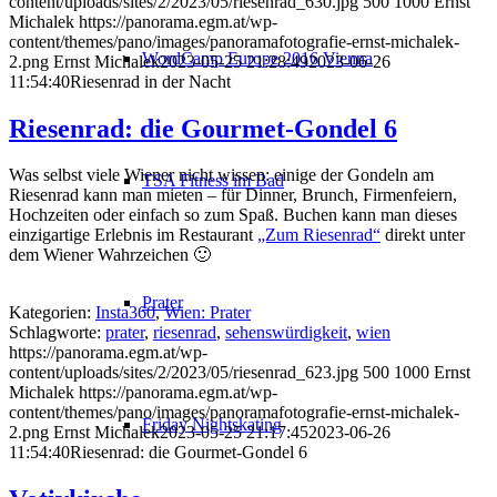
content/uploads/sites/2/2023/05/riesenrad_630.jpg
500
1000
Ernst
Michalek
https://panorama.egm.at/wp-
content/themes/pano/images/panoramafotografie-ernst-michalek-
WordCamp Europe 2016 Vienna
2.png
Ernst Michalek
2023-05-25 21:28:49
2023-06-26
11:54:40
Riesenrad in der Nacht
Riesenrad: die Gourmet-Gondel 6
Was selbst viele Wiener nicht wissen: einige der Gondeln am
TSA Fitness im Bad
Riesenrad kann man mieten – für Dinner, Brunch, Firmenfeiern,
Hochzeiten oder einfach so zum Spaß. Buchen kann man dieses
einzigartige Erlebnis im Restaurant
„Zum Riesenrad“
direkt unter
dem Wiener Wahrzeichen 🙂
Prater
Kategorien:
Insta360
,
Wien: Prater
Schlagworte:
prater
,
riesenrad
,
sehenswürdigkeit
,
wien
https://panorama.egm.at/wp-
content/uploads/sites/2/2023/05/riesenrad_623.jpg
500
1000
Ernst
Michalek
https://panorama.egm.at/wp-
content/themes/pano/images/panoramafotografie-ernst-michalek-
Friday Nightskating
2.png
Ernst Michalek
2023-05-25 21:17:45
2023-06-26
11:54:40
Riesenrad: die Gourmet-Gondel 6