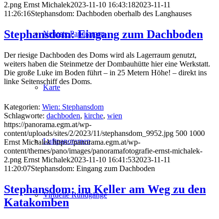
2.png
Ernst Michalek
2023-11-10 16:43:18
2023-11-11
11:26:16
Stephansdom: Dachboden oberhalb des Langhauses
Stephansdom: Eingang zum Dachboden
Neueste Panoramen
Der riesige Dachboden des Doms wird als Lagerraum genutzt,
weiters haben die Steinmetze der Dombauhütte hier eine Werkstatt.
Die große Luke im Boden führt – in 25 Metern Höhe! – direkt ins
linke Seitenschiff des Doms.
Karte
Kategorien:
Wien: Stephansdom
Schlagworte:
dachboden
,
kirche
,
wien
https://panorama.egm.at/wp-
content/uploads/sites/2/2023/11/stephansdom_9952.jpg
500
1000
Luftpanoramen
Ernst Michalek
https://panorama.egm.at/wp-
content/themes/pano/images/panoramafotografie-ernst-michalek-
2.png
Ernst Michalek
2023-11-10 16:41:53
2023-11-11
11:20:07
Stephansdom: Eingang zum Dachboden
Stephansdom: im Keller am Weg zu den
Virtuelle Rundgänge
Katakomben