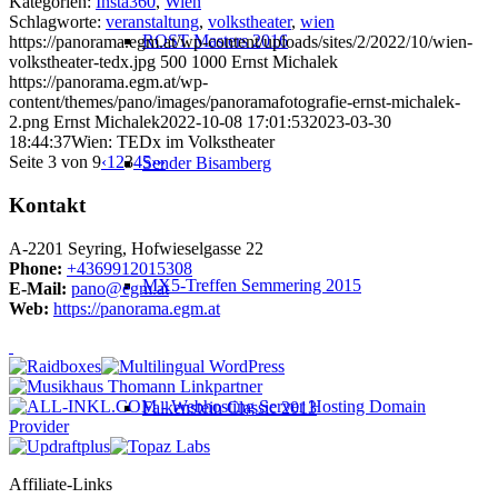
Kategorien:
Insta360
,
Wien
Schlagworte:
veranstaltung
,
volkstheater
,
wien
ROST Masters 2016
https://panorama.egm.at/wp-content/uploads/sites/2/2022/10/wien-
volkstheater-tedx.jpg
500
1000
Ernst Michalek
https://panorama.egm.at/wp-
content/themes/pano/images/panoramafotografie-ernst-michalek-
2.png
Ernst Michalek
2022-10-08 17:01:53
2023-03-30
18:44:37
Wien: TEDx im Volkstheater
Seite 3 von 9
‹
1
2
3
4
5
›
»
Sender Bisamberg
Kontakt
A-2201 Seyring, Hofwieselgasse 22
Phone:
+4369912015308
MX5-Treffen Semmering 2015
E-Mail:
pano@egm.at
Web:
https://panorama.egm.at
Falkenstein Classic 2013
Affiliate-Links