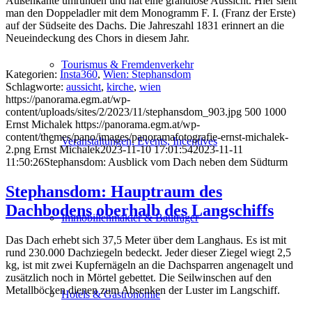
Außenkante umrunden und hat eine grandiose Aussicht. Hier sieht
man den Doppeladler mit dem Monogramm F. I. (Franz der Erste)
auf der Südseite des Dachs. Die Jahreszahl 1831 erinnert an die
Neueindeckung des Chors in diesem Jahr.
Tourismus & Fremdenverkehr
Kategorien:
Insta360
,
Wien: Stephansdom
Schlagworte:
aussicht
,
kirche
,
wien
https://panorama.egm.at/wp-
content/uploads/sites/2/2023/11/stephansdom_903.jpg
500
1000
Ernst Michalek
https://panorama.egm.at/wp-
content/themes/pano/images/panoramafotografie-ernst-michalek-
Veranstaltungen, Events, Incentives
2.png
Ernst Michalek
2023-11-10 17:01:54
2023-11-11
11:50:26
Stephansdom: Ausblick vom Dach neben dem Südturm
Stephansdom: Hauptraum des
Dachbodens oberhalb des Langschiffs
Immobilienmakler & Bauträger
Das Dach erhebt sich 37,5 Meter über dem Langhaus. Es ist mit
rund 230.000 Dachziegeln bedeckt. Jeder dieser Ziegel wiegt 2,5
kg, ist mit zwei Kupfernägeln an die Dachsparren angenagelt und
zusätzlich noch in Mörtel gebettet. Die Seilwinschen auf den
Metallböcken dienen zum Absenken der Luster im Langschiff.
Hotels & Gastronomie