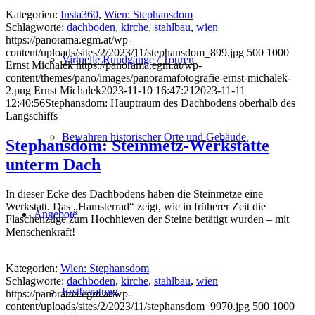
Kategorien:
Insta360
,
Wien: Stephansdom
Schlagworte:
dachboden
,
kirche
,
stahlbau
,
wien
https://panorama.egm.at/wp-
content/uploads/sites/2/2023/11/stephansdom_899.jpg
500
1000
Virtuelle Rundgänge / Touren
Ernst Michalek
https://panorama.egm.at/wp-
content/themes/pano/images/panoramafotografie-ernst-michalek-
2.png
Ernst Michalek
2023-11-10 16:47:21
2023-11-11
12:40:56
Stephansdom: Hauptraum des Dachbodens oberhalb des
Langschiffs
Bewahren historischer Orte und Gebäude
Stephansdom: Steinmetz-Werkstätte
unterm Dach
In dieser Ecke des Dachbodens haben die Steinmetze eine
Werkstatt. Das „Hamsterrad“ zeigt, wie in früherer Zeit die
Angebote
Flaschenzüge zum Hochhieven der Steine betätigt wurden – mit
Menschenkraft!
Kategorien:
Wien: Stephansdom
Schlagworte:
dachboden
,
kirche
,
stahlbau
,
wien
Erstberatung
https://panorama.egm.at/wp-
content/uploads/sites/2/2023/11/stephansdom_9970.jpg
500
1000