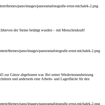
tent/themes/pano/images/panoramafotografie-ernst-michalek-2.png
chhieven der Steine betätigt wurden – mit Menschenkraft!
ntent/themes/pano/images/panoramafotografie-ernst-michalek-2.png
945 zur Gänze abgebrannt war. Bei seiner Wiederinstandsetzung
hützen und anderseits eine Arbeits- und Lagerfläche für den
ntent/themes/pano/images/panoramafotografie-ernst-michalek-2.png