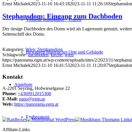
Ernst Michalek
2023-11-10 16:43:18
2023-11-11 11:26:16
Stephansdom
Stephansdom: Eingang zum Dachboden
Virtuelle Rundgänge / Touren
Der riesige Dachboden des Doms wird als Lagerraum genutzt, weiters 
Seitenschiff des Doms.
Kategorien:
Wien: Stephansdom
Bewahren historischer Orte und Gebäude
Schlagworte:
dachboden
,
kirche
,
wien
https://panorama.egm.at/wp-content/uploads/sites/2/2023/11/stephan
Ernst Michalek
2023-11-10 16:41:53
2023-11-11 11:20:07
Stephansdo
Kontakt
Angebote
A-2201 Seyring, Hofwieselgasse 22
Phone:
+4369912015308
E-Mail:
pano@egm.at
Web:
https://panorama.egm.at
Erstberatung
Affiliate-Links