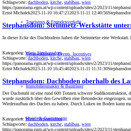
Schlagworte:
dachboden
,
kirche
,
stahlbau
,
wien
https://panorama.egm.at/wp-content/uploads/sites/2/2023/11/stephan
Ernst Michalek
2023-11-10 16:47:21
2023-11-11 12:40:56
Stephansdom
Tourismus & Fremdenverkehr
Stephansdom: Steinmetz-Werkstätte unte
In dieser Ecke des Dachbodens haben die Steinmetze eine Werkstatt. 
Kategorien:
Wien: Stephansdom
Veranstaltungen, Events, Incentives
Schlagworte:
dachboden
,
kirche
,
stahlbau
,
wien
https://panorama.egm.at/wp-content/uploads/sites/2/2023/11/stephan
Ernst Michalek
2023-11-10 16:45:40
2023-11-11 11:31:30
Stephansdom
Stephansdom: Dachboden oberhalb des La
Immobilienmakler & Bauträger
Der Dachstuhl ist eine rund 600 Tonnen schwere Stahlkonstruktion, d
wurde zusätzlich über den Gewölben eine Betondecke eingezogen, um e
Wiederaufbau des Daches zu haben. Durch Luken im Boden kann man
Hotels & Gastronomie
Kategorien:
Wien: Stephansdom
Schlagworte:
dachboden
,
kirche
,
stahlbau
,
wien
https://panorama.egm.at/wp-content/uploads/sites/2/2023/11/stephan