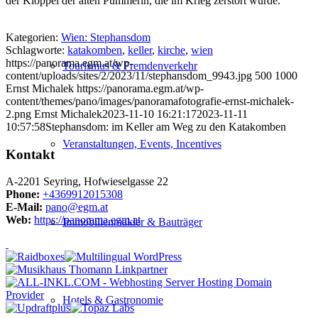
der Klöppel der alten Pummerin, die im Krieg zerstört wurde.
Kategorien:
Wien: Stephansdom
Schlagworte:
katakomben
,
keller
,
kirche
,
wien
https://panorama.egm.at/wp-
Tourismus & Fremdenverkehr
content/uploads/sites/2/2023/11/stephansdom_9943.jpg
500
1000
Ernst Michalek
https://panorama.egm.at/wp-
content/themes/pano/images/panoramafotografie-ernst-michalek-
2.png
Ernst Michalek
2023-11-10 16:21:17
2023-11-11
10:57:58
Stephansdom: im Keller am Weg zu den Katakomben
Veranstaltungen, Events, Incentives
Kontakt
A-2201 Seyring, Hofwieselgasse 22
Phone:
+4369912015308
E-Mail:
pano@egm.at
Web:
https://panorama.egm.at
Immobilienmakler & Bauträger
Hotels & Gastronomie