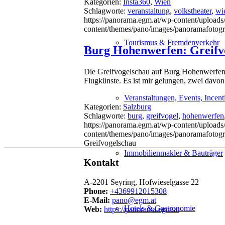
Kategorien:
Insta360
,
Wien
Schlagworte:
veranstaltung
,
volkstheater
,
wi
https://panorama.egm.at/wp-content/uploads/
content/themes/pano/images/panoramafotogr
Tourismus & Fremdenverkehr
Burg Hohenwerfen: Greifv
Die Greifvogelschau auf Burg Hohenwerfen i
Flugkünste. Es ist mir gelungen, zwei davon
Veranstaltungen, Events, Incent
Kategorien:
Salzburg
Schlagworte:
burg
,
greifvogel
,
hohenwerfen
https://panorama.egm.at/wp-content/uploads
content/themes/pano/images/panoramafotogr
Greifvogelschau
Immobilienmakler & Bauträger
Kontakt
A-2201 Seyring, Hofwieselgasse 22
Phone:
+4369912015308
E-Mail:
pano@egm.at
Hotels & Gastronomie
Web:
https://panorama.egm.at