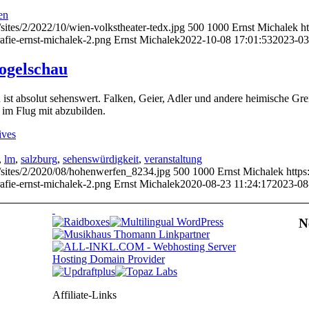
en
sites/2/2022/10/wien-volkstheater-tedx.jpg
500
1000
Ernst Michalek
h
afie-ernst-michalek-2.png
Ernst Michalek
2022-10-08 17:01:53
2023-03
ogelschau
st absolut sehenswert. Falken, Geier, Adler und andere heimische Grei
 im Flug mit abzubilden.
ives
,
lm
,
salzburg
,
sehenswürdigkeit
,
veranstaltung
/sites/2/2020/08/hohenwerfen_8234.jpg
500
1000
Ernst Michalek
http
afie-ernst-michalek-2.png
Ernst Michalek
2020-08-23 11:24:17
2023-08
N
Affiliate-Links