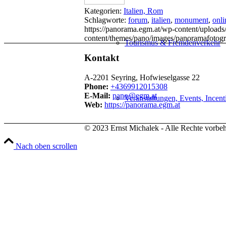
Kategorien:
Italien, Rom
Schlagworte:
forum
,
italien
,
monument
,
onl
https://panorama.egm.at/wp-content/uploads
content/themes/pano/images/panoramafotogr
Tourismus & Fremdenverkehr
Kontakt
A-2201 Seyring, Hofwieselgasse 22
Phone:
+4369912015308
E-Mail:
pano@egm.at
Veranstaltungen, Events, Incent
Web:
https://panorama.egm.at
© 2023 Ernst Michalek - Alle Rechte vorbeh
Nach oben scrollen
Immobilienmakler & Bauträger
Hotels & Gastronomie