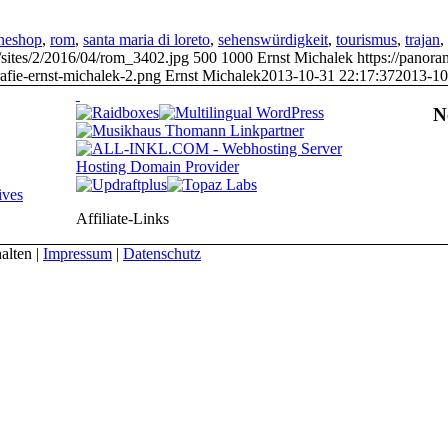
ineshop
,
rom
,
santa maria di loreto
,
sehenswürdigkeit
,
tourismus
,
trajan
,
/sites/2/2016/04/rom_3402.jpg
500
1000
Ernst Michalek
https://panor
afie-ernst-michalek-2.png
Ernst Michalek
2013-10-31 22:17:37
2013-10
N
ives
Affiliate-Links
alten |
Impressum
|
Datenschutz