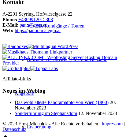
Kontakt
A-2201 Seyring, Hofwieselgasse 22
Phone:
+4369912015308
E-Mail:
pano@egm.at
Virtuelle Rundgänge / Touren
Web:
https://panorama.egm.at
Bewahren historischer Orte und Gebäude
Affiliate-Links
Neues im Weblog
Angebote
Das wohl älteste Panoramafoto von Wien (1860)
20.
November 2023
Sonderführung im Stephansdom
12. November 2023
© 2023 Ernst Michalek - Alle Rechte vorbehalten |
Impressum
|
Erstberatung
Datenschutz