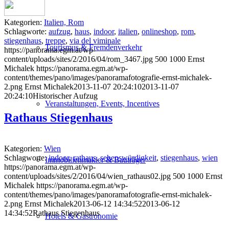
Kategorien:
Italien, Rom
Schlagworte:
aufzug
,
haus
,
indoor
,
italien
,
onlineshop
,
rom
,
stiegenhaus
,
treppe
,
via del viminale
Tourismus & Fremdenverkehr
https://panorama.egm.at/wp-
content/uploads/sites/2/2016/04/rom_3467.jpg
500
1000
Ernst
Michalek
https://panorama.egm.at/wp-
content/themes/pano/images/panoramafotografie-ernst-michalek-
2.png
Ernst Michalek
2013-11-07 20:24:10
2013-11-07
20:24:10
Historischer Aufzug
Veranstaltungen, Events, Incentives
Rathaus Stiegenhaus
Kategorien:
Wien
Schlagworte:
indoor
,
rathaus
,
sehenswürdigkeit
,
stiegenhaus
,
wien
Immobilienmakler & Bauträger
https://panorama.egm.at/wp-
content/uploads/sites/2/2016/04/wien_rathaus02.jpg
500
1000
Ernst
Michalek
https://panorama.egm.at/wp-
content/themes/pano/images/panoramafotografie-ernst-michalek-
2.png
Ernst Michalek
2013-06-12 14:34:52
2013-06-12
14:34:52
Rathaus Stiegenhaus
Hotels & Gastronomie