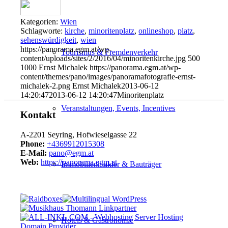
Kategorien:
Wien
Schlagworte:
kirche
,
minoritenplatz
,
onlineshop
,
platz
,
sehenswürdigkeit
,
wien
https://panorama.egm.at/wp-
Tourismus & Fremdenverkehr
content/uploads/sites/2/2016/04/minoritenkirche.jpg
500
1000
Ernst Michalek
https://panorama.egm.at/wp-
content/themes/pano/images/panoramafotografie-ernst-
michalek-2.png
Ernst Michalek
2013-06-12
14:20:47
2013-06-12 14:20:47
Minoritenplatz
Veranstaltungen, Events, Incentives
Kontakt
A-2201 Seyring, Hofwieselgasse 22
Phone:
+4369912015308
E-Mail:
pano@egm.at
Web:
https://panorama.egm.at
Immobilienmakler & Bauträger
Hotels & Gastronomie