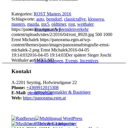
Kategorien:
ROST Masters 2016
Schlagworte:
auto
,
berndorf
,
classicrallye
,
klossova
,
masters
,
mazda
,
mx5
,
oldtimer
,
rost
,
weithaler
https://panorama.egm.at/wp-
Tourismus & Fremdenverkehr
content/uploads/sites/2/2016/04/rost_8920.jpg
500
1000
Ernst Michalek
https://panorama.egm.at/wp-
content/themes/pano/images/panoramafotografie-ernst-
michalek-2.png
Ernst Michalek
2016-04-05
19:14:03
2016-04-05 19:14:03
Der spätere Sieger Joschi
Weithaler auf MX5 ND
Veranstaltungen, Events, Incentives
Kontakt
A-2201 Seyring, Hofwieselgasse 22
Phone:
+4369912015308
Immobilienmakler & Bauträger
E-Mail:
pano@egm.at
Web:
https://panorama.egm.at
Hotels & Gastronomie