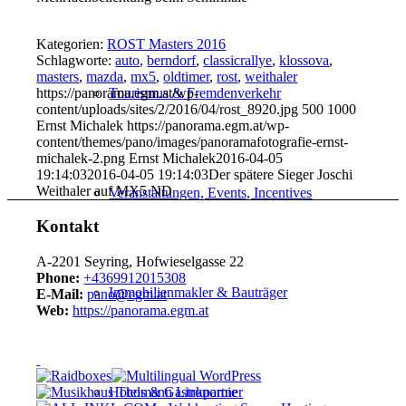
Kategorien:
ROST Masters 2016
Schlagworte:
auto
,
berndorf
,
classicrallye
,
klossova
,
masters
,
mazda
,
mx5
,
oldtimer
,
rost
,
weithaler
https://panorama.egm.at/wp-
Tourismus & Fremdenverkehr
content/uploads/sites/2/2016/04/rost_8920.jpg
500
1000
Ernst Michalek
https://panorama.egm.at/wp-
content/themes/pano/images/panoramafotografie-ernst-
michalek-2.png
Ernst Michalek
2016-04-05
19:14:03
2016-04-05 19:14:03
Der spätere Sieger Joschi
Weithaler auf MX5 ND
Veranstaltungen, Events, Incentives
Kontakt
A-2201 Seyring, Hofwieselgasse 22
Phone:
+4369912015308
Immobilienmakler & Bauträger
E-Mail:
pano@egm.at
Web:
https://panorama.egm.at
Hotels & Gastronomie