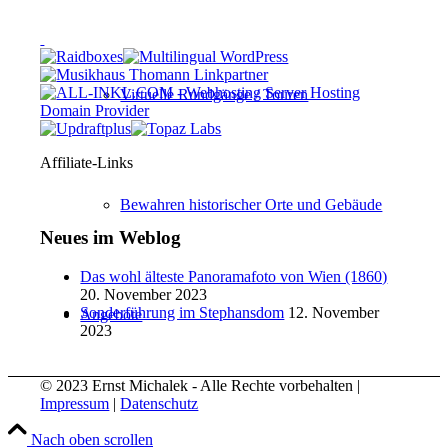
Virtuelle Rundgänge / Touren
Affiliate-Links
Bewahren historischer Orte und Gebäude
Neues im Weblog
Das wohl älteste Panoramafoto von Wien (1860)
20. November 2023
Sonderführung im Stephansdom
12. November
Angebote
2023
© 2023 Ernst Michalek - Alle Rechte vorbehalten |
Impressum
|
Datenschutz
Erstberatung
Nach oben scrollen