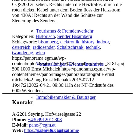
CQS200 zu sehen. Rechts unten die Heiztrafos, durch die
roten dicken Kabel unter dem Boden floss der Heizstrom
von 430A! Rechts an der Wand die Schütze zur
Steuerung des Senders.
Tourismus & Fremdenverkehr
Kategorien:
Historisch
,
Sender Bisamberg
Schlagworte:
bisamberg
,
elektronik
,
history
,
indoor
,
österreich
,
radiosender
,
Schaltschrank
,
technik
,
twandertag
,
wien
https://panorama.egm.at/wp-
content/uploads/sites/2/2016/04/bisambergsender_8181.jpg
Veranstaltungen, Events, Incentives
500
1000
Ernst Michalek
https://panorama.egm.at/wp-
content/themes/pano/images/panoramafotografie-ernst-
michalek-2.png
Ernst Michalek
2015-07-12
19:47:21
2022-04-21 09:36:11
In der NF-Endstufe des
600kW-Senders
Immobilienmakler & Bauträger
Kontakt
A-2201 Seyring, Hofwieselgasse 22
Phone:
+4369912015308
E-Mail:
pano@egm.at
Hotels & Gastronomie
Web:
https://panorama.egm.at