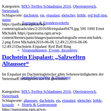
Kategorien:
MX5-Treffen Schladming 2016
,
Oberösterreich
,
Steiermark
Schlagworte:
dachstein
,
eis
,
eispalast
,
gletscher
,
höhle
,
red bull ring
,
statue
Tourismus & Fremdenverkehr
https://panorama.egm.at/wp-
content/uploads/sites/2/2016/06/eispalast9479.jpg
500
1000
Ernst
Michalek
https://panorama.egm.at/wp-
content/themes/pano/images/panoramafotografie-ernst-michalek-
2.png
Ernst Michalek
2016-06-06 12:49:21
2016-06-06
12:49:21
Dachstein Eispalast: Red Bull Ring
Veranstaltungen, Events, Incentives
Dachstein Eispalast: „Salzwelten
Altaussee“
Im Eispalast im Dachsteingletscher gibts Sehenswürdigkeiten der
Immobilienmakler & Bauträger
Steiermark detailgetreu aus Eis geschnitzt.
Kategorien:
MX5-Treffen Schladming 2016
,
Oberösterreich
,
Steiermark
Schlagworte:
altaussee
,
dachstein
,
eis
,
eispalast
,
gletscher
,
höhle
,
Hotels & Gastronomie
kristalle
https://panorama.egm.at/wp-