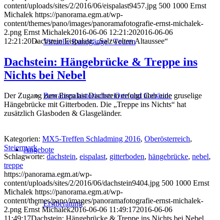
content/uploads/sites/2/2016/06/eispalast9457.jpg
500
1000
Ernst
Michalek
https://panorama.egm.at/wp-
content/themes/pano/images/panoramafotografie-ernst-michalek-
2.png
Ernst Michalek
2016-06-06 12:21:20
2016-06-06
12:21:20
Dachstein Eispalast: „Salzwelten Altaussee“
Virtuelle Rundgänge / Touren
Dachstein: Hängebrücke & Treppe ins
Nichts bei Nebel
Bewahren historischer Orte und Gebäude
Der Zugang zum Eispalast Dachstein erfolgt über eine gruselige
Hängebrücke mit Gitterboden. Die „Treppe ins Nichts“ hat
zusätzlich Glasboden & Glasgeländer.
Kategorien:
MX5-Treffen Schladming 2016
,
Oberösterreich
,
Steiermark
Angebote
Schlagworte:
dachstein
,
eispalast
,
gitterboden
,
hängebrücke
,
nebel
,
treppe
https://panorama.egm.at/wp-
content/uploads/sites/2/2016/06/dachstein9404.jpg
500
1000
Ernst
Michalek
https://panorama.egm.at/wp-
content/themes/pano/images/panoramafotografie-ernst-michalek-
Erstberatung
2.png
Ernst Michalek
2016-06-06 11:49:17
2016-06-06
11:49:17
Dachstein: Hängebrücke & Treppe ins Nichts bei Nebel