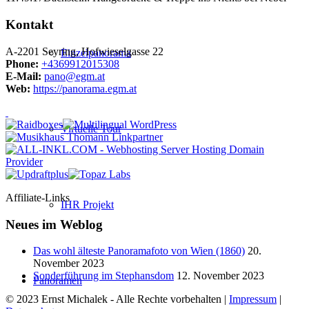
Kontakt
A-2201 Seyring, Hofwieselgasse 22
Einzelpanorama
Phone:
+4369912015308
E-Mail:
pano@egm.at
Web:
https://panorama.egm.at
Virtuelle Tour
Affiliate-Links
IHR Projekt
Neues im Weblog
Das wohl älteste Panoramafoto von Wien (1860)
20.
November 2023
Sonderführung im Stephansdom
12. November 2023
Panoramen
© 2023 Ernst Michalek - Alle Rechte vorbehalten |
Impressum
|