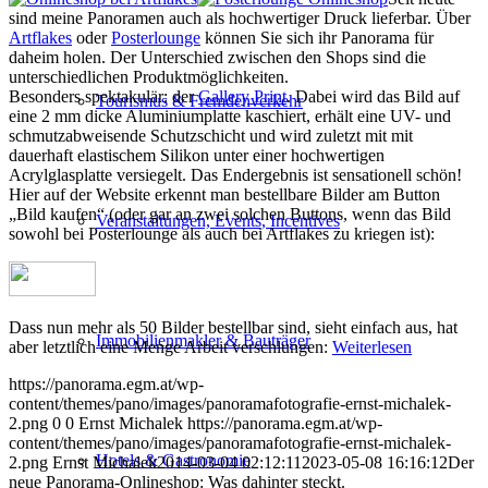
sind meine Panoramen auch als hochwertiger Druck lieferbar. Über
Artflakes
oder
Posterlounge
können Sie sich ihr Panorama für
daheim holen. Der Unterschied zwischen den Shops sind die
unterschiedlichen Produktmöglichkeiten.
Besonders spektakulär: der
Gallery Print
. Dabei wird das Bild auf
Tourismus & Fremdenverkehr
eine 2 mm dicke Aluminiumplatte kaschiert, erhält eine UV- und
schmutzabweisende Schutzschicht und wird zuletzt mit mit
dauerhaft elastischem Silikon unter einer hochwertigen
Acrylglasplatte versiegelt. Das Endergebnis ist sensationell schön!
Hier auf der Website erkennt man bestellbare Bilder am Button
„Bild kaufen“ (oder gar an zwei solchen Buttons, wenn das Bild
Veranstaltungen, Events, Incentives
sowohl bei Posterlounge als auch bei Artflakes zu kriegen ist):
Dass nun mehr als 50 Bilder bestellbar sind, sieht einfach aus, hat
Immobilienmakler & Bauträger
aber letztlich eine Menge Arbeit verschlungen:
Weiterlesen
https://panorama.egm.at/wp-
content/themes/pano/images/panoramafotografie-ernst-michalek-
2.png
0
0
Ernst Michalek
https://panorama.egm.at/wp-
content/themes/pano/images/panoramafotografie-ernst-michalek-
Hotels & Gastronomie
2.png
Ernst Michalek
2014-03-04 02:12:11
2023-05-08 16:16:12
Der
neue Panorama-Onlineshop: Was dahinter steckt.