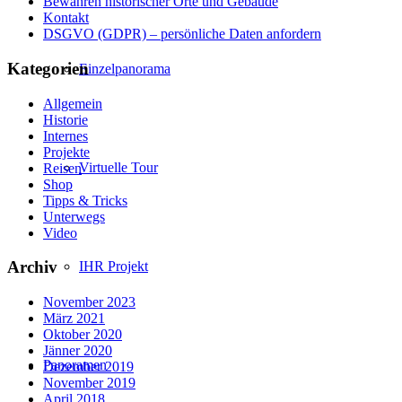
Bewahren historischer Orte und Gebäude
Kontakt
DSGVO (GDPR) – persönliche Daten anfordern
Kategorien
Einzelpanorama
Allgemein
Historie
Internes
Projekte
Virtuelle Tour
Reisen
Shop
Tipps & Tricks
Unterwegs
Video
Archiv
IHR Projekt
November 2023
März 2021
Oktober 2020
Jänner 2020
Panoramen
Dezember 2019
November 2019
April 2018