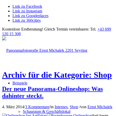
Link zu Facebook
Link zu Instagram
Link zu Googleplaces
Link zu 360cities
Kostenlose Erstberatung!
Gleich Termin vereinbaren: Tel.
+43 699
120 15 308
Archiv für die Kategorie: Shop
Beispiele
Der neue Panorama-Onlineshop: Was
dahinter steckt.
4. März 2014
/
3 Kommentare
/
in
Internes
,
Shop
/
von
Ernst Michalek
Schauraum & Geschäftslokal
Seit heute