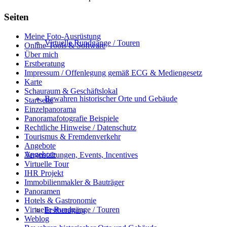
Seiten
Meine Foto-Ausrüstung
Virtuelle Rundgänge / Touren
Online-Tools & Software
Über mich
Erstberatung
Impressum / Offenlegung gemäß ECG & Mediengesetz
Karte
Schauraum & Geschäftslokal
Bewahren historischer Orte und Gebäude
Startseite
Einzelpanorama
Panoramafotografie Beispiele
Rechtliche Hinweise / Datenschutz
Tourismus & Fremdenverkehr
Angebote
Angebote
Veranstaltungen, Events, Incentives
Virtuelle Tour
IHR Projekt
Immobilienmakler & Bauträger
Panoramen
Hotels & Gastronomie
Virtuelle Rundgänge / Touren
Erstberatung
Weblog