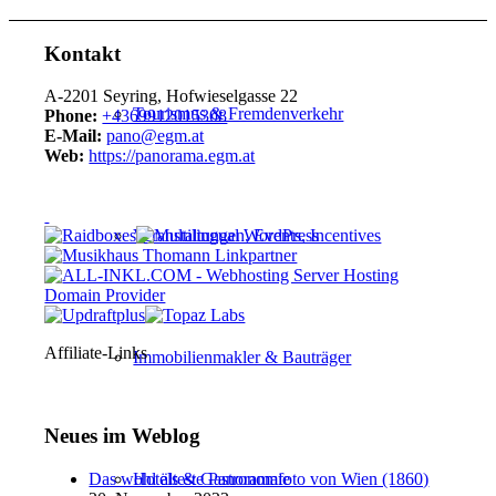
Kontakt
A-2201 Seyring, Hofwieselgasse 22
Tourismus & Fremdenverkehr
Phone:
+4369912015308
E-Mail:
pano@egm.at
Web:
https://panorama.egm.at
Veranstaltungen, Events, Incentives
Affiliate-Links
Immobilienmakler & Bauträger
Neues im Weblog
Das wohl älteste Panoramafoto von Wien (1860)
Hotels & Gastronomie