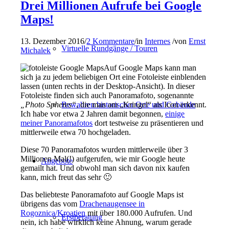
Drei Millionen Aufrufe bei Google
Maps!
13. Dezember 2016
/
2 Kommentare
/
in
Internes
/
von
Ernst
Virtuelle Rundgänge / Touren
Michalek
Auf Google Maps kann man
sich ja zu jedem beliebigen Ort eine Fotoleiste einblenden
lassen (unten rechts in der Desktop-Ansicht). In dieser
Fotoleiste finden sich auch Panoramafoto, sogenannte
„Photo Spheres“
, die man am „Kringel“ als Icon erkennt.
Bewahren historischer Orte und Gebäude
Ich habe vor etwa 2 Jahren damit begonnen,
einige
meiner Panoramafotos
dort testweise zu präsentieren und
mittlerweile etwa 70 hochgeladen.
Diese 70 Panoramafotos wurden mittlerweile über 3
Millionen Mal(!) aufgerufen, wie mir Google heute
Angebote
gemailt hat. Und obwohl man sich davon nix kaufen
kann, mich freut das sehr 🙂
Das beliebteste Panoramafoto auf Google Maps ist
übrigens das vom
Drachenaugensee in
Rogoznica/Kroatien
mit über 180.000 Aufrufen. Und
Erstberatung
nein, ich habe wirklich keine Ahnung, warum gerade