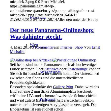
michalek-2.png
0
0
Ernst Michalek
https://panorama.egm.at/wp-
content/themes/pano/images/panoramafotografie-ernst-
michalek-2.png
Ernst Michalek
2016-04-13
Historisch
21:59:14
2016-04-13 21:59:14
Alles neu unter der Haube
Der neue Panorama-Onlineshop:
Was dahinter steckt.
Wien
4. März 2014
/
3 Kommentare
/
in
Internes
,
Shop
/
von
Ernst
Michalek
Seit heute sind meine Panoramen auch als hochwertiger
Druck lieferbar. Über
Artflakes
oder
Posterlounge
können
Stephansdom
Sie sich ihr Panorama für daheim holen. Der Unterschied
zwischen den Shops sind die unterschiedlichen
Produktmöglichkeiten.
Besonders spektakulär: der
Gallery Print
. Dabei wird das
Bild auf eine 2 mm dicke Aluminiumplatte kaschiert,
erhält eine UV- und schmutzabweisende Schutzschicht
Parlament
und wird zuletzt mit mit dauerhaft elastischem Silikon
unter einer hochwertigen Acrylglasplatte versiegelt. Das
Endergebnis ist sensationell schön!