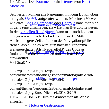
19. März 2018
/
0 Kommentare
/
in
Internes
/
von
Ernst
Michalek
Seit gestern können alle Panoramen mit dem Button oben
mittig als
WebVR
aufgerufen werden. Mit einem Viewer
wie etwa
Google Cardboard
oder
GearVR
kann man sich
Tourismus & Fremdenverkehr
in der Szene umschauen, als wäre man live dort gewesen.
In den
virtuellen Rundgängen
kann man auch bequem
navigieren – einfach das Fadenkreuz in der Mitte der
Ansicht längere Zeit auf einem der Navigationspfeile
stehen lassen und es wird zum nächsten Panorama
weitergeschaltet. Als „Nebeneffekt“ des Updates
Veranstaltungen, Events, Incentives
funktionieren die Panoramen nun auch auf Edge
einwandfrei.
Viel Spaß 🙂
https://panorama.egm.at/wp-
content/themes/pano/images/panoramafotografie-ernst-
Immobilienmakler & Bauträger
michalek-2.png
0
0
Ernst Michalek
https://panorama.egm.at/wp-
content/themes/pano/images/panoramafotografie-ernst-
michalek-2.png
Ernst Michalek
2018-03-19
10:52:35
2018-03-19 10:52:35
Panoramen als WebVR
anzeigen
Hotels & Gastronomie