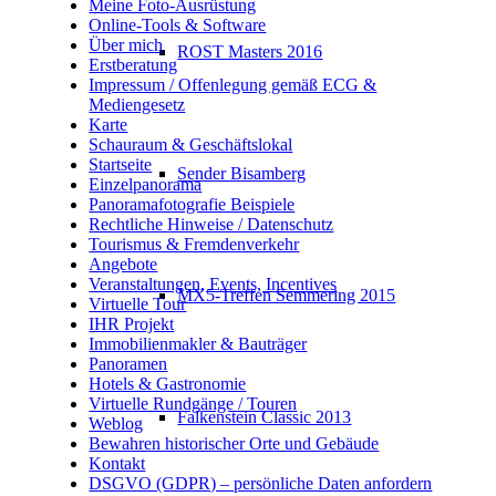
Meine Foto-Ausrüstung
Online-Tools & Software
Über mich
ROST Masters 2016
Erstberatung
Impressum / Offenlegung gemäß ECG &
Mediengesetz
Karte
Schauraum & Geschäftslokal
Startseite
Sender Bisamberg
Einzelpanorama
Panoramafotografie Beispiele
Rechtliche Hinweise / Datenschutz
Tourismus & Fremdenverkehr
Angebote
Veranstaltungen, Events, Incentives
MX5-Treffen Semmering 2015
Virtuelle Tour
IHR Projekt
Immobilienmakler & Bauträger
Panoramen
Hotels & Gastronomie
Virtuelle Rundgänge / Touren
Falkenstein Classic 2013
Weblog
Bewahren historischer Orte und Gebäude
Kontakt
DSGVO (GDPR) – persönliche Daten anfordern