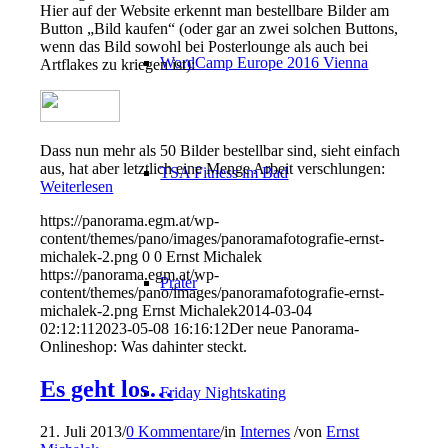
Hier auf der Website erkennt man bestellbare Bilder am
Button „Bild kaufen“ (oder gar an zwei solchen Buttons,
wenn das Bild sowohl bei Posterlounge als auch bei
WordCamp Europe 2016 Vienna
Artflakes zu kriegen ist):
Dass nun mehr als 50 Bilder bestellbar sind, sieht einfach
aus, hat aber letztlich eine Menge Arbeit verschlungen:
TSA Fitness im Bad
Weiterlesen
https://panorama.egm.at/wp-
content/themes/pano/images/panoramafotografie-ernst-
michalek-2.png
0
0
Ernst Michalek
https://panorama.egm.at/wp-
Prater
content/themes/pano/images/panoramafotografie-ernst-
michalek-2.png
Ernst Michalek
2014-03-04
02:12:11
2023-05-08 16:16:12
Der neue Panorama-
Onlineshop: Was dahinter steckt.
Es geht los…
Friday Nightskating
21. Juli 2013
/
0 Kommentare
/
in
Internes
/
von
Ernst