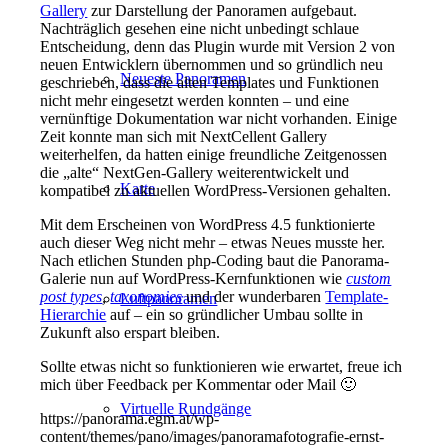
Gallery
zur Darstellung der Panoramen aufgebaut.
Nachträglich gesehen eine nicht unbedingt schlaue
Entscheidung, denn das Plugin wurde mit Version 2 von
neuen Entwicklern übernommen und so gründlich neu
Neueste Panoramen
geschrieben, dass die alten Templates und Funktionen
nicht mehr eingesetzt werden konnten – und eine
vernünftige Dokumentation war nicht vorhanden. Einige
Zeit konnte man sich mit NextCellent Gallery
weiterhelfen, da hatten einige freundliche Zeitgenossen
die „alte“ NextGen-Gallery weiterentwickelt und
Karte
kompatibel zu aktuellen WordPress-Versionen gehalten.
Mit dem Erscheinen von WordPress 4.5 funktionierte
auch dieser Weg nicht mehr – etwas Neues musste her.
Nach etlichen Stunden php-Coding baut die Panorama-
Galerie nun auf WordPress-Kernfunktionen wie
custom
post types
,
taxonomies
und der wunderbaren
Template-
Luftpanoramen
Hierarchie
auf – ein so gründlicher Umbau sollte in
Zukunft also erspart bleiben.
Sollte etwas nicht so funktionieren wie erwartet, freue ich
mich über Feedback per Kommentar oder Mail 🙂
Virtuelle Rundgänge
https://panorama.egm.at/wp-
content/themes/pano/images/panoramafotografie-ernst-