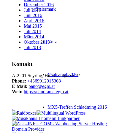
Dezember 2016
Steiermark
Juli 2016
Juni 2016
April 2016
Mai 2015
Juli 2014
März 2014
Graz
Oktober 2013
Juli 2013
Kontakt
Ventilspiel 2016
A-2201 Seyring, Hofwieselgasse 22
Phone:
+4369912015308
E-Mail:
pano@egm.at
Web:
https://panorama.egm.at
MX5-Treffen Schladming 2016