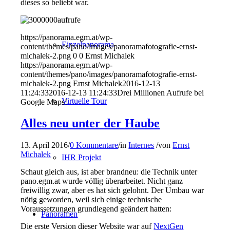
dieses so beliebt war.
https://panorama.egm.at/wp-
Einzelpanorama
content/themes/pano/images/panoramafotografie-ernst-
michalek-2.png
0
0
Ernst Michalek
https://panorama.egm.at/wp-
content/themes/pano/images/panoramafotografie-ernst-
michalek-2.png
Ernst Michalek
2016-12-13
11:24:33
2016-12-13 11:24:33
Drei Millionen Aufrufe bei
Virtuelle Tour
Google Maps!
Alles neu unter der Haube
13. April 2016
/
0 Kommentare
/
in
Internes
/
von
Ernst
Michalek
IHR Projekt
Schaut gleich aus, ist aber brandneu: die Technik unter
pano.egm.at wurde völlig überarbeitet. Nicht ganz
freiwillig zwar, aber es hat sich gelohnt. Der Umbau war
nötig geworden, weil sich einige technische
Voraussetzungen grundlegend geändert hatten:
Panoramen
Die erste Version dieser Website war auf
NextGen