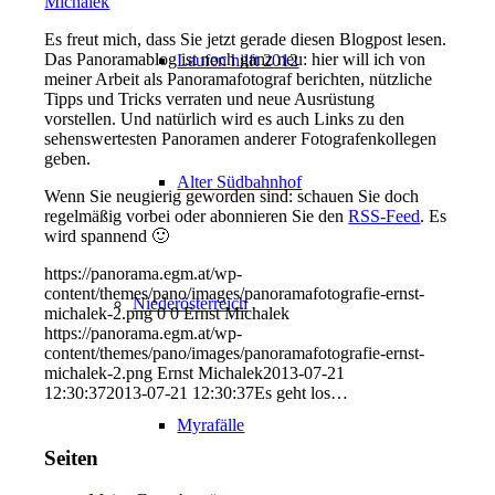
Michalek
Es freut mich, dass Sie jetzt gerade diesen Blogpost lesen.
Das Panoramablog ist noch ganz neu: hier will ich von
Laufen hilft 2012
meiner Arbeit als Panoramafotograf berichten, nützliche
Tipps und Tricks verraten und neue Ausrüstung
vorstellen. Und natürlich wird es auch Links zu den
sehenswertesten Panoramen anderer Fotografenkollegen
geben.
Alter Südbahnhof
Wenn Sie neugierig geworden sind: schauen Sie doch
regelmäßig vorbei oder abonnieren Sie den
RSS-Feed
. Es
wird spannend 🙂
https://panorama.egm.at/wp-
content/themes/pano/images/panoramafotografie-ernst-
Niederösterreich
michalek-2.png
0
0
Ernst Michalek
https://panorama.egm.at/wp-
content/themes/pano/images/panoramafotografie-ernst-
michalek-2.png
Ernst Michalek
2013-07-21
12:30:37
2013-07-21 12:30:37
Es geht los…
Myrafälle
Seiten