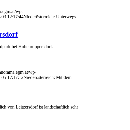
a.egm.at/wp-
-03 12:17:44
Niederösterreich: Unterwegs
rsdorf
indpark bei Hohenruppersdorf.
panorama.egm.at/wp-
-05 17:17:12
Niederösterreich: Mit dem
ch von Leitzersdorf ist landschaftlich sehr