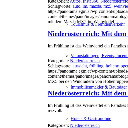
Kategorien:
Autos
,
Insta360
,
Niederösterrei
Schlagworte:
auto
,
lm
,
mazda
,
mx5
,
weinvie
https://panorama.egm.at/wp-content/uploads
content/themes/pano/images/panoramafotogr
mit dem Mazda MX5 im Weinviertel
Tourismus & Fremdenverkehr
Niederösterreich: Mit de
Im Frühling ist das Weinviertel ein Paradies
Veranstaltungen, Events, Incent
Kategorien:
Niederösterreich
Schlagworte:
aussicht
,
frühling
,
hohenrupper
https://panorama.egm.at/wp-content/uploads/
content/themes/pano/images/panoramafotogr
MX5 bei den Windrädern von Hohenrupper
Immobilienmakler & Bauträger
Niederösterreich: Mit dem
Im Frühling ist das Weinviertel ein Paradies
reizvoll.
Hotels & Gastronomie
Kategorien:
Niederösterreich