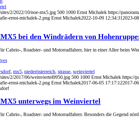
ch
rtel
/sites/2/2022/10/noe-mx5.jpg
500
1000
Ernst Michalek
https://panoram
afie-ernst-michalek-2.png
Ernst Michalek
2022-10-09 12:34:31
2023-08
m MX5 bei den Windrädern von Hohenruppe
 für Cabrio-, Roadster- und Motorradfahrer, hier in einer Allee beim W
ives
sdorf
,
mx5
,
niederösterreich
,
strasse
,
weinviertel
sites/2/2017/06/weinviertel0950.jpg
500
1000
Ernst Michalek
https://
afie-ernst-michalek-2.png
Ernst Michalek
2017-06-05 17:17:12
2017-06
sdorf
 MX5 unterwegs im Weinviertel
 für Cabrio-, Roadster- und Motorradfahrer. Besonders die Gegend nördli