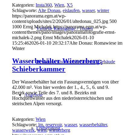
Kategorien:
Insta360
,
Wien
,
X5
Schlagworte:
Alte Donau
,
eislaufen
,
wasser
,
winter
https://panorama.egm.at/wp-
content/uploads/sites/2/2026/01/altedonau_025.jpg
500
1000
Ernst Michalek
https://panorama.egm.at/wp-
Virtuelle Rundgänge / Touren
content/themes/pano/images/panoramafotografie-ernst-
michalek-2.png
Ernst Michalek
2026-01-10
15:25:46
2026-01-10 20:32:17
Alte Donau: Romawiese im
Winter
Wasserbehälter Wienerberg:
Bewahren historischer Orte und Gebäude
Schieberkammer
Der Wasserbehälter hat ein Fassungsvermögen von über
42.000 m³. Von hier werden der 1., 4., 5., 6. und 9.
Bezirk sowie Teile des 7. und 8. Bezirks mit
Angebote
Hochquellwasser aus den niederösterreichischen und
steirischen Alpen versorgt.
Kategorien:
Wien
Schlagworte:
lm
,
reservoir
,
wasser
,
wasserbehälter
,
Erstberatung
wasserwerk
,
wien
,
wienerberg