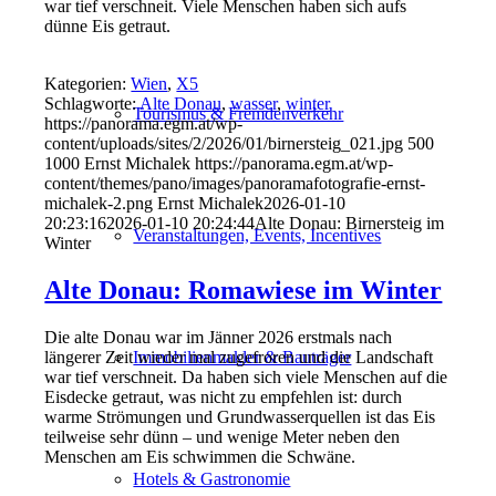
war tief verschneit. Viele Menschen haben sich aufs
dünne Eis getraut.
Kategorien:
Wien
,
X5
Schlagworte:
Alte Donau
,
wasser
,
winter
Tourismus & Fremdenverkehr
https://panorama.egm.at/wp-
content/uploads/sites/2/2026/01/birnersteig_021.jpg
500
1000
Ernst Michalek
https://panorama.egm.at/wp-
content/themes/pano/images/panoramafotografie-ernst-
michalek-2.png
Ernst Michalek
2026-01-10
20:23:16
2026-01-10 20:24:44
Alte Donau: Birnersteig im
Veranstaltungen, Events, Incentives
Winter
Alte Donau: Romawiese im Winter
Die alte Donau war im Jänner 2026 erstmals nach
längerer Zeit wieder mal zugefroren und die Landschaft
Immobilienmakler & Bauträger
war tief verschneit. Da haben sich viele Menschen auf die
Eisdecke getraut, was nicht zu empfehlen ist: durch
warme Strömungen und Grundwasserquellen ist das Eis
teilweise sehr dünn – und wenige Meter neben den
Menschen am Eis schwimmen die Schwäne.
Hotels & Gastronomie