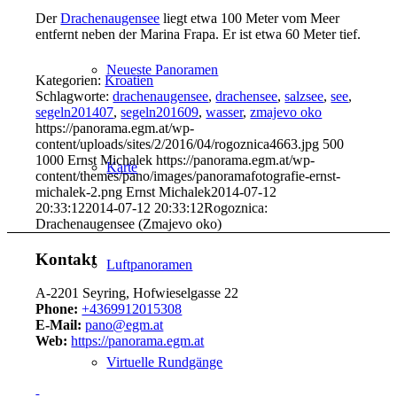
Der
Drachenaugensee
liegt etwa 100 Meter vom Meer
entfernt neben der Marina Frapa. Er ist etwa 60 Meter tief.
Neueste Panoramen
Kategorien:
Kroatien
Schlagworte:
drachenaugensee
,
drachensee
,
salzsee
,
see
,
segeln201407
,
segeln201609
,
wasser
,
zmajevo oko
https://panorama.egm.at/wp-
content/uploads/sites/2/2016/04/rogoznica4663.jpg
500
1000
Ernst Michalek
https://panorama.egm.at/wp-
Karte
content/themes/pano/images/panoramafotografie-ernst-
michalek-2.png
Ernst Michalek
2014-07-12
20:33:12
2014-07-12 20:33:12
Rogoznica:
Drachenaugensee (Zmajevo oko)
Kontakt
Luftpanoramen
A-2201 Seyring, Hofwieselgasse 22
Phone:
+4369912015308
E-Mail:
pano@egm.at
Web:
https://panorama.egm.at
Virtuelle Rundgänge