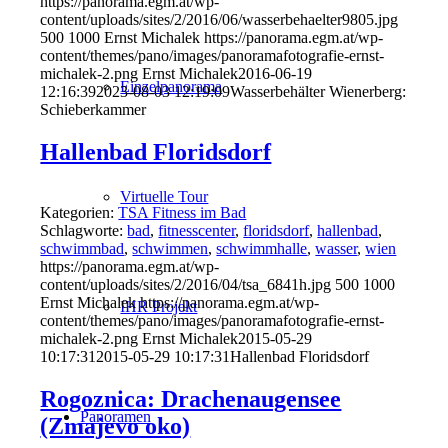
https://panorama.egm.at/wp-
content/uploads/sites/2/2016/06/wasserbehaelter9805.jpg
500
1000
Ernst Michalek
https://panorama.egm.at/wp-
content/themes/pano/images/panoramafotografie-ernst-
michalek-2.png
Ernst Michalek
2016-06-19
Einzelpanorama
12:16:39
2023-08-03 12:19:09
Wasserbehälter Wienerberg:
Schieberkammer
Hallenbad Floridsdorf
Virtuelle Tour
Kategorien:
TSA Fitness im Bad
Schlagworte:
bad
,
fitnesscenter
,
floridsdorf
,
hallenbad
,
schwimmbad
,
schwimmen
,
schwimmhalle
,
wasser
,
wien
https://panorama.egm.at/wp-
content/uploads/sites/2/2016/04/tsa_6841h.jpg
500
1000
Ernst Michalek
https://panorama.egm.at/wp-
IHR Projekt
content/themes/pano/images/panoramafotografie-ernst-
michalek-2.png
Ernst Michalek
2015-05-29
10:17:31
2015-05-29 10:17:31
Hallenbad Floridsdorf
Rogoznica: Drachenaugensee
Panoramen
(Zmajevo oko)