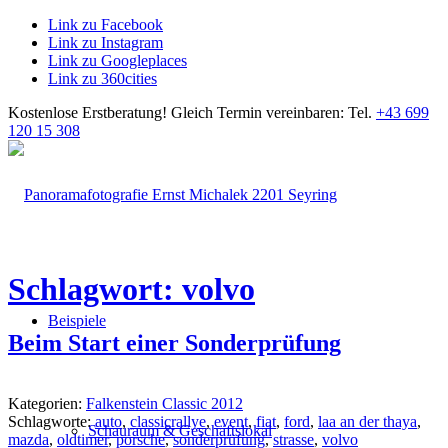
Link zu Facebook
Link zu Instagram
Link zu Googleplaces
Link zu 360cities
Kostenlose Erstberatung!
Gleich Termin vereinbaren: Tel.
+43 699
120 15 308
Schlagwort: volvo
Beispiele
Beim Start einer Sonderprüfung
Kategorien:
Falkenstein Classic 2012
Schlagworte:
auto
,
classicrallye
,
event
,
fiat
,
ford
,
laa an der thaya
,
Schauraum & Geschäftslokal
mazda
,
oldtimer
,
porsche
,
sonderprüfung
,
strasse
,
volvo