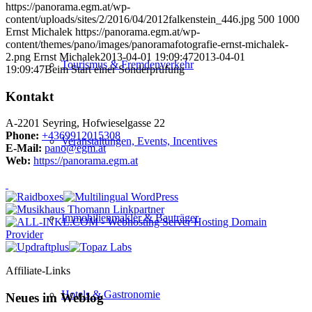
https://panorama.egm.at/wp-
content/uploads/sites/2/2016/04/2012falkenstein_446.jpg
500
1000
Ernst Michalek
https://panorama.egm.at/wp-
content/themes/pano/images/panoramafotografie-ernst-michalek-
2.png
Ernst Michalek
2013-04-01 19:09:47
2013-04-01
Tourismus & Fremdenverkehr
19:09:47
Beim Start einer Sonderprüfung
Kontakt
A-2201 Seyring, Hofwieselgasse 22
Phone:
+4369912015308
Veranstaltungen, Events, Incentives
E-Mail:
pano@egm.at
Web:
https://panorama.egm.at
Immobilienmakler & Bauträger
Affiliate-Links
Hotels & Gastronomie
Neues im Weblog