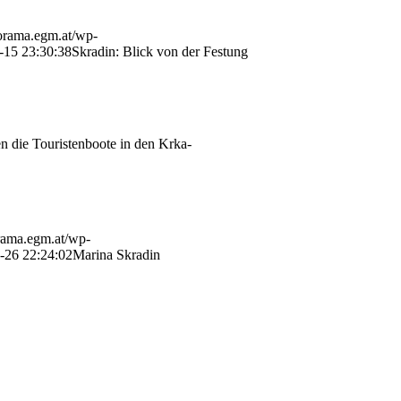
norama.egm.at/wp-
-15 23:30:38
Skradin: Blick von der Festung
en die Touristenboote in den Krka-
orama.egm.at/wp-
-26 22:24:02
Marina Skradin