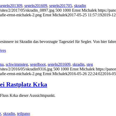
segeln201309
,
segeln201609
,
segeln201705
,
skradin
/sites/2/2017/05/skradin_0897.jpg
500
1000
Ernst Michalek
https://pa
afie-ernst-michalek-2.png
Ernst Michalek
2017-05-25 11:57:19
2019-12
sinnere ist Skradin das bevorzugte Tagesziel für Segler. Von hier fahr
ives
na
,
schwimmsteg
,
segelboot
,
segeln201609
,
skradin
,
steg
sites/2/2016/05/skradin9316.jpg
500
1000
Ernst Michalek
https://pan
afie-ernst-michalek-2.png
Ernst Michalek
2016-05-26 22:24:02
2016-05
ei Rastplatz Krka
Fluss Krka dieser Aussichtspunkt.
z
,
skradin
,
teilpano