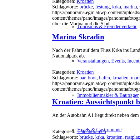
Kategorien:
Kroatien
Schlagworte:
brücke
,
festung
,
krka
,
marina
,
https://panorama.egm.at/wp-content/uploads
content/themes/pano/images/panoramafotogr
über die Marina und die Stadt
Tourismus & Fremdenverkehr
Marina Skradin
Nach der Fahrt auf dem Fluss Krka ins Lande
Nationalpark ab.
Veranstaltungen, Events, Incent
Kategorien:
Kroatien
Schlagworte:
bar
,
boot
,
hafen
,
kroatien
,
mari
https://panorama.egm.at/wp-content/uploads/
content/themes/pano/images/panoramafotogr
Immobilienmakler & Bauträger
Kroatien: Aussichtspunkt b
An der Autobahn A1 liegt direkt neben dem 
Hotels & Gastronomie
Kategorien:
Teilpanoramen
Schlagworte:
brücke
,
krka
,
kroatien
,
rastplat