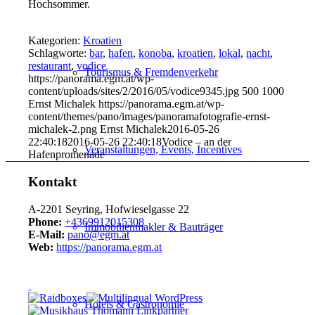
Hochsommer.
Kategorien:
Kroatien
Schlagworte:
bar
,
hafen
,
konoba
,
kroatien
,
lokal
,
nacht
,
restaurant
,
vodice
Tourismus & Fremdenverkehr
https://panorama.egm.at/wp-
content/uploads/sites/2/2016/05/vodice9345.jpg
500
1000
Ernst Michalek
https://panorama.egm.at/wp-
content/themes/pano/images/panoramafotografie-ernst-
michalek-2.png
Ernst Michalek
2016-05-26
22:40:18
2016-05-26 22:40:18
Vodice – an der
Veranstaltungen, Events, Incentives
Hafenpromenade
Kontakt
A-2201 Seyring, Hofwieselgasse 22
Phone:
+4369912015308
Immobilienmakler & Bauträger
E-Mail:
pano@egm.at
Web:
https://panorama.egm.at
Hotels & Gastronomie