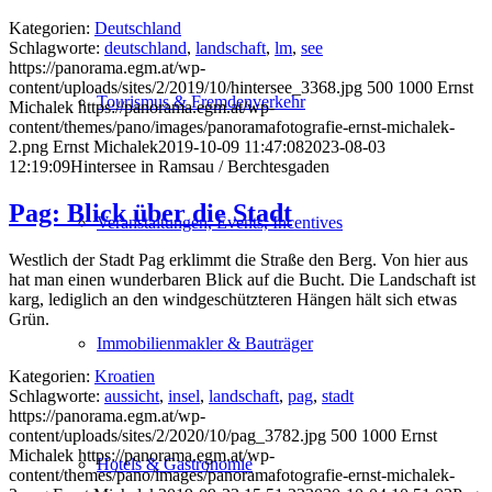
Kategorien:
Deutschland
Schlagworte:
deutschland
,
landschaft
,
lm
,
see
https://panorama.egm.at/wp-
content/uploads/sites/2/2019/10/hintersee_3368.jpg
500
1000
Ernst
Tourismus & Fremdenverkehr
Michalek
https://panorama.egm.at/wp-
content/themes/pano/images/panoramafotografie-ernst-michalek-
2.png
Ernst Michalek
2019-10-09 11:47:08
2023-08-03
12:19:09
Hintersee in Ramsau / Berchtesgaden
Pag: Blick über die Stadt
Veranstaltungen, Events, Incentives
Westlich der Stadt Pag erklimmt die Straße den Berg. Von hier aus
hat man einen wunderbaren Blick auf die Bucht. Die Landschaft ist
karg, lediglich an den windgeschützteren Hängen hält sich etwas
Grün.
Immobilienmakler & Bauträger
Kategorien:
Kroatien
Schlagworte:
aussicht
,
insel
,
landschaft
,
pag
,
stadt
https://panorama.egm.at/wp-
content/uploads/sites/2/2020/10/pag_3782.jpg
500
1000
Ernst
Michalek
https://panorama.egm.at/wp-
Hotels & Gastronomie
content/themes/pano/images/panoramafotografie-ernst-michalek-