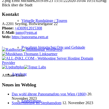
2.png
Ernst Michalek
2019-09-23 15:51:22
2020-10-04 10:51:02
Pag:
Blick über die Stadt
Kontakt
Virtuelle Rundgänge / Touren
A-2201 Seyring, Hofwieselgasse 22
Phone:
+4369912015308
E-Mail:
pano@egm.at
Web:
https://panorama.egm.at
Bewahren historischer Orte und Gebäude
Angebote
Affiliate-Links
Neues im Weblog
Das wohl älteste Panoramafoto von Wien (1860)
20.
November 2023
Erstberatung
Sonderführung im Stephansdom
12. November 2023