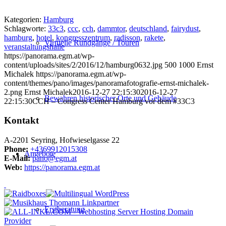
Kategorien:
Hamburg
Schlagworte:
33c3
,
ccc
,
cch
,
dammtor
,
deutschland
,
fairydust
,
hamburg
,
hotel
,
kongresszentrum
,
radisson
,
rakete
,
Virtuelle Rundgänge / Touren
veranstaltungshalle
https://panorama.egm.at/wp-
content/uploads/sites/2/2016/12/hamburg0632.jpg
500
1000
Ernst
Michalek
https://panorama.egm.at/wp-
content/themes/pano/images/panoramafotografie-ernst-michalek-
2.png
Ernst Michalek
2016-12-27 22:15:30
2016-12-27
Bewahren historischer Orte und Gebäude
22:15:30
CCH – Congress Center Hamburg vor dem #33C3
Kontakt
A-2201 Seyring, Hofwieselgasse 22
Phone:
+4369912015308
Angebote
E-Mail:
pano@egm.at
Web:
https://panorama.egm.at
Erstberatung