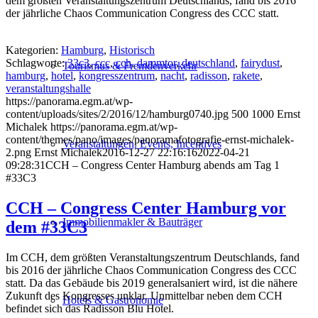
dem größten Veranstaltungszentrum Deutschlands, fand bis 2016
der jährliche Chaos Communication Congress des CCC statt.
Kategorien:
Hamburg
,
Historisch
Schlagworte:
33c3
,
ccc
,
cch
,
dammtor
,
deutschland
,
fairydust
,
Tourismus & Fremdenverkehr
hamburg
,
hotel
,
kongresszentrum
,
nacht
,
radisson
,
rakete
,
veranstaltungshalle
https://panorama.egm.at/wp-
content/uploads/sites/2/2016/12/hamburg0740.jpg
500
1000
Ernst
Michalek
https://panorama.egm.at/wp-
content/themes/pano/images/panoramafotografie-ernst-michalek-
Veranstaltungen, Events, Incentives
2.png
Ernst Michalek
2016-12-27 22:16:16
2022-04-21
09:28:31
CCH – Congress Center Hamburg abends am Tag 1
#33C3
CCH – Congress Center Hamburg vor
Immobilienmakler & Bauträger
dem #33C3
Im CCH, dem größten Veranstaltungszentrum Deutschlands, fand
bis 2016 der jährliche Chaos Communication Congress des CCC
statt. Da das Gebäude bis 2019 generalsaniert wird, ist die nähere
Zukunft des Kongresses unklar. Unmittelbar neben dem CCH
Hotels & Gastronomie
befindet sich das Radisson Blu Hotel.